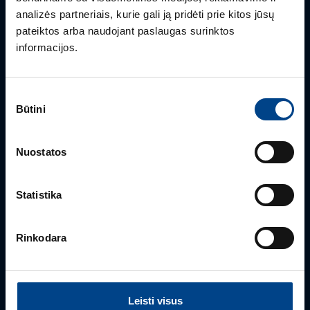
Mielai atsakysime į Jums aktualius klausimus.
analizės partneriais, kurie gali ją pridėti prie kitos jūsų
pateiktos arba naudojant paslaugas surinktos
informacijos.
Sutikimo
Būtini
pasirinkimas
Nuostatos
BENDRA INFORMACIJA
Statistika
Klientų aptarnavimas
+370 5 2742827
Rinkodara
info.lt@utugroup.com
Vardas
*
Leisti visus