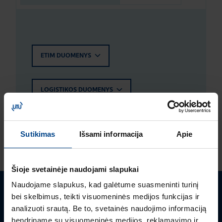
ETIM DUOMENYS
LOGISTIKOS DUOMENYS
ĮVERTINIMAI IR ŽYMĖJIMAI
Sutikimas
Išsami informacija
Apie
Šioje svetainėje naudojami slapukai
Naudojame slapukus, kad galėtume suasmeninti turinį
bei skelbimus, teikti visuomeninės medijos funkcijas ir
Turite klausimų? Susisiekite
analizuoti srautą. Be to, svetainės naudojimo informaciją
bendriname su visuomeninės medijos, reklamavimo ir