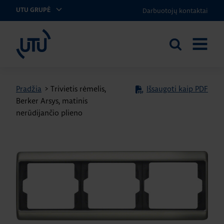
Darbuotojų kontaktai
UTU GRUPĖ
UTU Lithuania
Ieškoti
ATIDARY
svetainėje
MENIU
Pradžia
>
Trivietis rėmelis,
Išsaugoti kaip PDF
Berker Arsys, matinis
nerūdijančio plieno