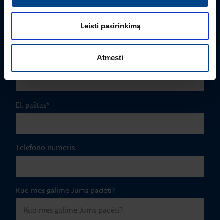
Pavardė
*
Leisti pasirinkimą
Atmesti
Įmonė
El. paštas
*
Telefono numeris
Kuo mes galime Jums padėti?