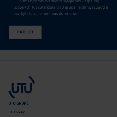
numatytomis tvarkymo sąlygomis.
Paspaudę
„pateikti" Jūs suteikiate UTU grupei leidimą saugoti ir
tvarkyti Jūsų asmeninius duomenis.
UTU GRUPĖ
UTU Group