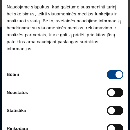
Naudojame slapukus, kad galėtume suasmeninti turinį
bei skelbimus, teikti visuomeninės medijos funkcijas ir
analizuoti srautą. Be to, svetainės naudojimo informaciją
bendriname su visuomeninės medijos, reklamavimo ir
analizės partneriais, kurie gali ją pridėti prie kitos jūsų
pateiktos arba naudojant paslaugas surinktos
Turite klausimų? Susisiekite
informacijos.
Mielai atsakysime į Jums aktualius klausimus.
Sutikimo
Būtini
pasirinkimas
Nuostatos
Statistika
Rinkodara