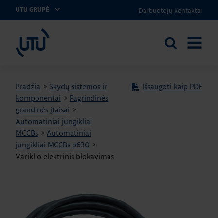
Darbuotojų kontaktai
UTU GRUPĖ
UTU Lithuania
Ieškoti
ATIDARY
svetainėje
MENIU
Pradžia
>
Skydų sistemos ir
Išsaugoti kaip PDF
komponentai
>
Pagrindinės
grandinės įtaisai
>
Automatiniai jungikliai
MCCBs
>
Automatiniai
jungikliai MCCBs p630
>
Variklio elektrinis blokavimas