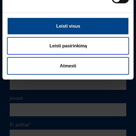
PRODUKTO VADOVAS
Edmas Nausėdas
+370 612 41409
Leisti visus
edmas.nausedas@utugroup.com
Vardas
*
Leisti pasirinkimą
Atmesti
Pavardė
*
Įmonė
El. paštas
*