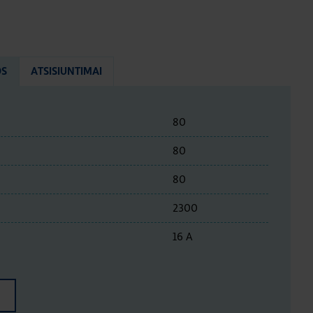
OS
ATSISIUNTIMAI
80
80
80
2300
16 A