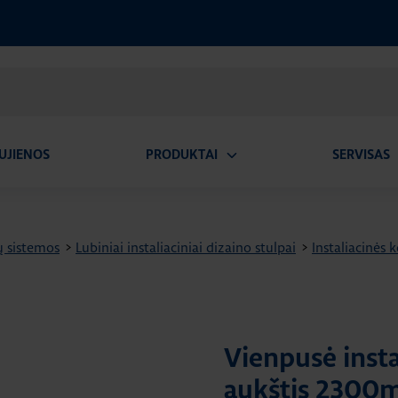
UJIENOS
PRODUKTAI
SERVISAS
Atidaryti
A
submeniu
ų sistemos
>
Lubiniai instaliaciniai dizaino stulpai
>
Instaliacinės 
Vienpusė inst
aukštis 2300