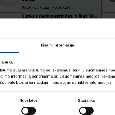
Produkto kodas: PKK50-150
Sunkus pado pagrindas, pilkas RAL
9006
Produkto kodas: PRP1JH
Išsami informacija
slapukai
tume suasmeninti turinį bei skelbimus, teikti visuomeninės medij
dojimo informaciją bendriname su visuomeninės medijos, reklamav
os jūsų pateiktos arba naudojant paslaugas surinktos informacijos.
Nuostatos
Statistika
mą Elektros instaliacijos gaminiai