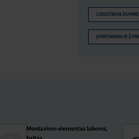
LOGISTIKOS DUOM
ĮVERTINIMAI IR ŽYM
Montavimo elementas luboms,
baltas