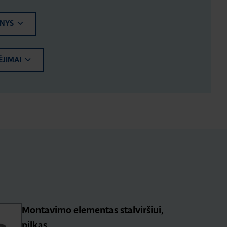
ENYS
ĖJIMAI
Montavimo elementas stalviršiui,
pilkas