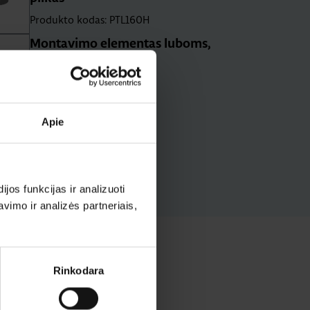
Produkto kodas: PTL160H
Montavimo elementas luboms,
baltas
Produkto kodas: PKK-T150
Apie
os funkcijas ir analizuoti
imo ir analizės partneriais,
Rinkodara