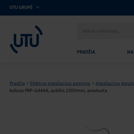
UTU GRUPĖ
UTU Lithuania
Ieškoti
svetainėje
PRADŽIA
NA
Pradžia
>
Elektros instaliacijos gaminiai
>
Instaliacinių kanal
kolona PRP-G444A, aukštis 2300mm, anoduota