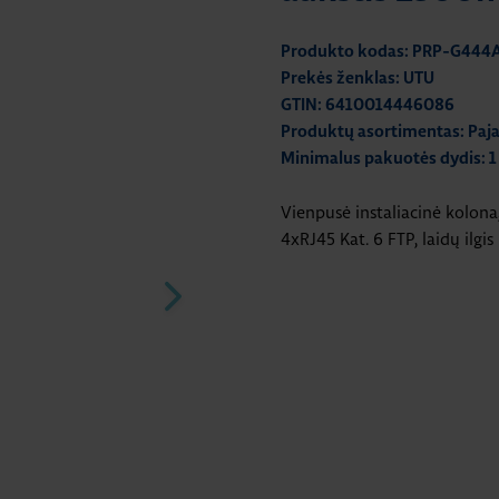
Produkto kodas: PRP-G444
Prekės ženklas: UTU
GTIN: 6410014446086
Produktų asortimentas: Paj
Minimalus pakuotės dydis: 1
Vienpusė instaliacinė kolon
4xRJ45 Kat. 6 FTP, laidų ilgi