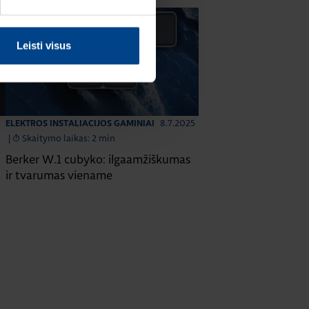
Leisti visus
8.7.2025
ELEKTROS INSTALIACIJOS GAMINIAI
|
Skaitymo laikas: 2 min
Berker W.1 cubyko: ilgaamžiškumas
ir tvarumas viename