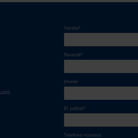
Vardas
*
Pavardė
*
Įmonė
p.com
El. paštas
*
Telefono numeris