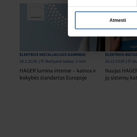
Atmesti
ELEKTROS INSTALIACIJOS GAMINIAI
ELEKTROS INSTA
18.2.2026
|
Skaitymo laikas: 2 min
16.12.2025
|
Sk
HAGER lumina intense – kainos ir
Naujas HAGER 
kokybės standartas Europoje
jų sistemų ka