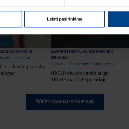
Leisti pasirinkimą
LIACIJOS GAMINIAI
ELEKTROS INSTALIACIJOS GAMINIAI
aitymo laikas: 1 min
RENGINIAI
16.9.2025
|
Skaitymo laikas: 1 min
instaliacinių kanalų ir
HAGER elektros instaliacija
talogas
ARCHzona 2025 parodoje
ŽIŪRĖTI DAUGIAU STRAIPSNIŲ