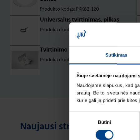
Produkto kodas: PKK82-120
Universalus tvirtinimas, pilkas
Produkto kodas: PYK80H
Tvirtinimo priedas laidams, baltas
Sutikimas
Produkto kodas: PJK1
Šioje svetainėje naudojami 
Naudojame slapukus, kad galė
srautą. Be to, svetainės nau
kurie gali ją pridėti prie kit
Sutikimo
Būtini
pasirinkimas
Naujausi straipsniai pagal te