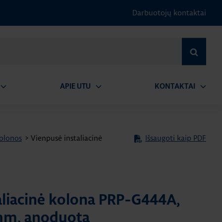
Darbuotojų kontaktai
IEŠKOTI
APIE UTU
KONTAKTAI
tidaryti
Atidaryti
Atidary
submeniu
submeniu
submen
kolonos
>
Vienpusė instaliacinė
Išsaugoti kaip PDF
aliacinė kolona PRP-G444A,
mm, anoduota