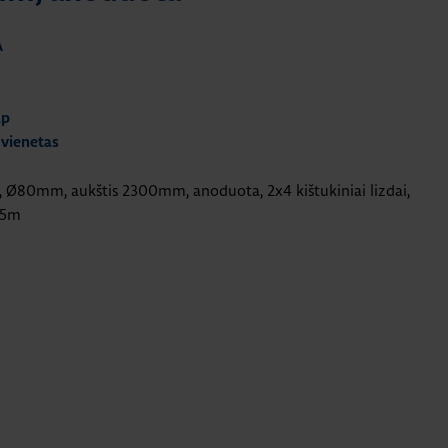
A
ap
 vienetas
a, Ø80mm, aukštis 2300mm, anoduota, 2x4 kištukiniai lizdai,
s 5m