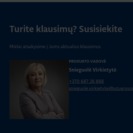
Turite klausimų? Susisiekite
Mielai atsakysime į Jums aktualius klausimus.
PRODUKTO VADOVĖ
Snieguolė Virkietytė
+370 687 26 868
snieguole.virkietyte@utugrou