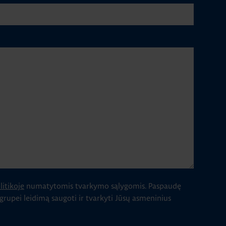
itikoje
numatytomis tvarkymo sąlygomis.
Paspaudę
 grupei leidimą saugoti ir tvarkyti Jūsų asmeninius