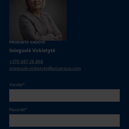
PRODUKTO VADOVĖ
Snieguolė Virkietytė
+370 687 26 868
snieguole.virkietyte@utugroup.com
Vardas
*
Pavardė
*