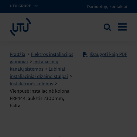
Darbuotojų kontaktai
UTU GRUPĖ
UTU Lithuania
Ieškoti
ATIDARY
svetainėje
MENIU
Pradžia
>
Elektros instaliacijos
Išsaugoti kaip PDF
gaminiai
>
Instaliacinių
kanalų sistemos
>
Lubiniai
instaliaciniai dizaino stulpai
>
Instaliacinės kolonos
>
Vienpusė instaliacinė kolona
PRP444, aukštis 2300mm,
balta