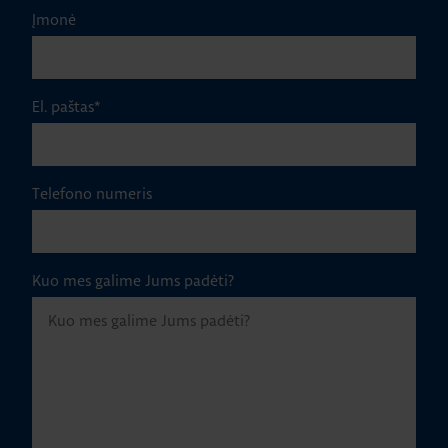
Įmonė
El. paštas
*
Telefono numeris
Kuo mes galime Jums padėti?