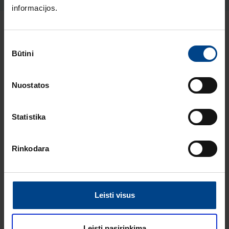
informacijos.
Naujausi straipsniai pagal temą
Sutikimo
Būtini
Elektros instaliacijos gaminiai
pasirinkimas
ELEKTROS
Nuostatos
INSTALIACIJOS
GAMINIAI
18.2.2026
Statistika
Skaitymo laikas: 2
min
Rinkodara
HAGER lumina
intense – kainos ir
kokybės standartas
Europoje
Leisti visus
ELEKTROS
INSTALIACIJOS
GAMINIAI
Leisti pasirinkimą