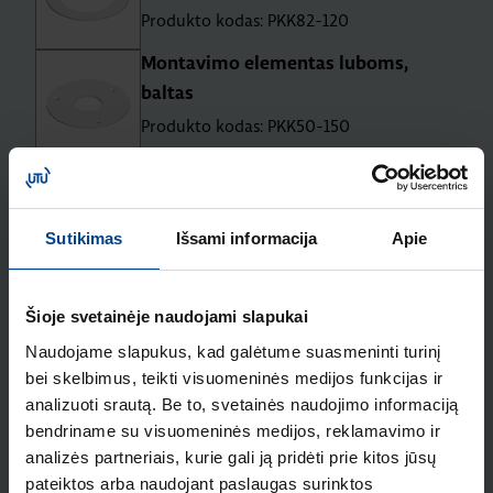
Produkto kodas: PKK82-120
Montavimo elementas luboms,
baltas
Produkto kodas: PKK50-150
Sunkus pado pagrindas, pilkas RAL
9006
Produkto kodas: PRP1JH
Sutikimas
Išsami informacija
Apie
Montavimo elementas luboms,
baltas
Šioje svetainėje naudojami slapukai
Produkto kodas: PKK-T150
Naudojame slapukus, kad galėtume suasmeninti turinį
bei skelbimus, teikti visuomeninės medijos funkcijas ir
Tvirtinimo priedas laidams, baltas
analizuoti srautą. Be to, svetainės naudojimo informaciją
Produkto kodas: PJK1
bendriname su visuomeninės medijos, reklamavimo ir
analizės partneriais, kurie gali ją pridėti prie kitos jūsų
pateiktos arba naudojant paslaugas surinktos