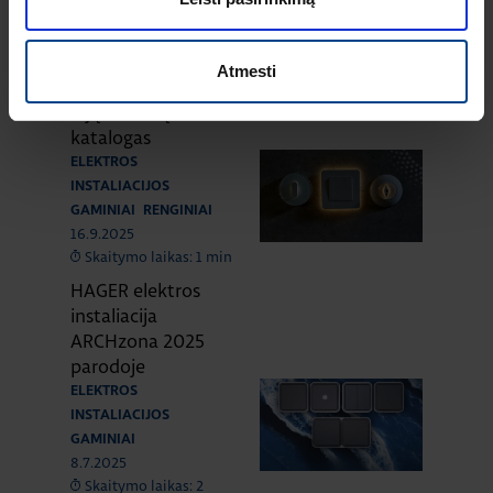
16.12.2025
Skaitymo laikas: 1 min
Naujas HAGER
Atmesti
instaliacinių kanalų
ir jų sistemų
katalogas
ELEKTROS
INSTALIACIJOS
GAMINIAI
RENGINIAI
16.9.2025
Skaitymo laikas: 1 min
HAGER elektros
instaliacija
ARCHzona 2025
parodoje
ELEKTROS
INSTALIACIJOS
GAMINIAI
8.7.2025
Skaitymo laikas: 2