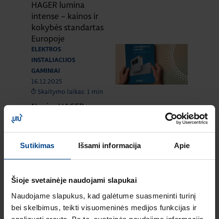
HAGER lumina
intense – kainos ir
kokybės standartas
Europoje
ELEKTROS
INSTALIACIJOS
GAMINIAI
16.12.2025
Skaitymo laikas: 1 min
Naujas HAGER
instaliacinių kanalų
ir jų sistemų
katalogas
Sutikimas
Išsami informacija
Apie
ELEKTROS
INSTALIACIJOS
GAMINIAI
RENGINIAI
Šioje svetainėje naudojami slapukai
16.9.2025
Skaitymo laikas: 1 min
Naudojame slapukus, kad galėtume suasmeninti turinį
HAGER elektros
bei skelbimus, teikti visuomeninės medijos funkcijas ir