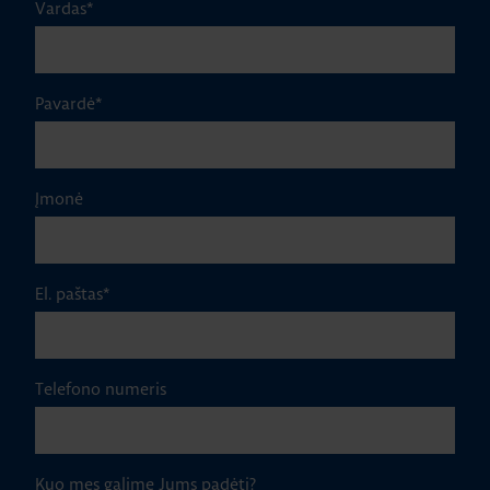
Vardas
*
Pavardė
*
Įmonė
El. paštas
*
Telefono numeris
Kuo mes galime Jums padėti?