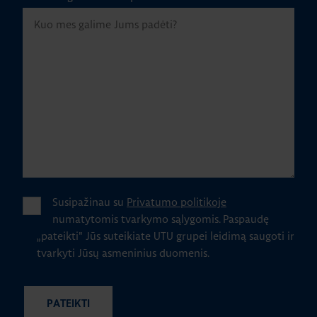
Susipažinau su
Privatumo politikoje
numatytomis tvarkymo sąlygomis.
Paspaudę
„pateikti" Jūs suteikiate UTU grupei leidimą saugoti ir
tvarkyti Jūsų asmeninius duomenis.