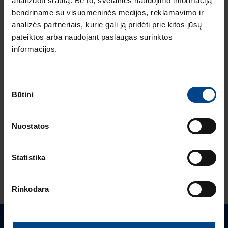
instaliacija
analizuoti srautą. Be to, svetainės naudojimo informaciją
ARCHzona 2025
bendriname su visuomeninės medijos, reklamavimo ir
parodoje
analizės partneriais, kurie gali ją pridėti prie kitos jūsų
ELEKTROS
pateiktos arba naudojant paslaugas surinktos
INSTALIACIJOS
informacijos.
GAMINIAI
8.7.2025
Skaitymo laikas: 2
Sutikimo
min
Būtini
pasirinkimas
Berker W.1 cubyko:
ilgaamžiškumas ir
Nuostatos
tvarumas viename
Statistika
ŽIŪRĖTI DAUGIAU STRAIPSNIŲ
Rinkodara