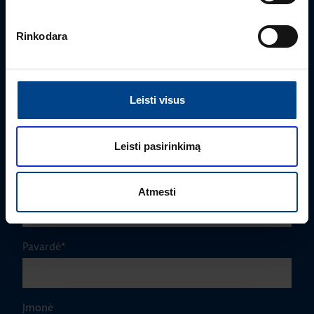
Rinkodara
PRODUKTO VADOVAS
Leisti visus
Edmas Nausėdas
+370 612 41409
edmas.nausedas@utugroup.com
Leisti pasirinkimą
Vardas
*
Atmesti
Pavardė
*
Įmonė