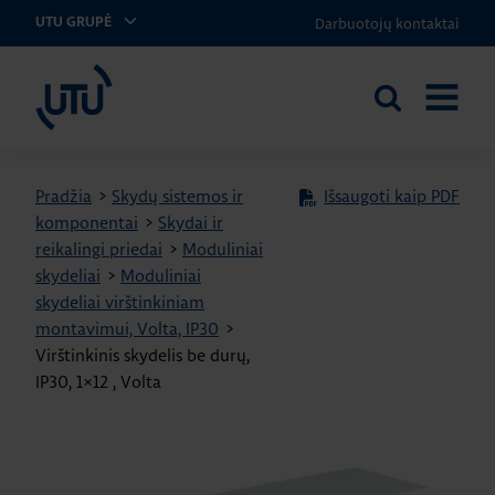
Darbuotojų kontaktai
UTU GRUPĖ
UTU Lithuania
Ieškoti
ATIDARY
svetainėje
MENIU
Pradžia
>
Skydų sistemos ir
Išsaugoti kaip PDF
komponentai
>
Skydai ir
reikalingi priedai
>
Moduliniai
skydeliai
>
Moduliniai
skydeliai virštinkiniam
montavimui, Volta, IP30
>
Virštinkinis skydelis be durų,
IP30, 1×12 , Volta