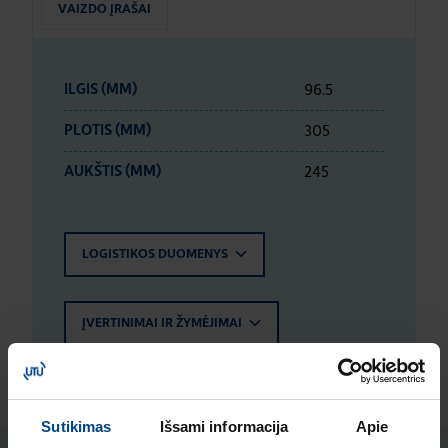
VAIZDO ĮRAŠAI
96.5
ILGIS (MM)
305
PLOTIS (MM)
245
AUKŠTIS (MM)
LOGISTIKOS DUOMENYS
ĮVERTINIMAI IR ŽYMĖJIMAI
Sutikimas
Išsami informacija
Apie