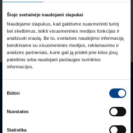
Priedai
Šioje svetainėje naudojami slapukai
Naudojame slapukus, kad galėtume suasmeninti turinį
Metalinės durys skydeliui VA12B,
bei skelbimus, teikti visuomeninės medijos funkcijas ir
Volta
analizuoti srautą. Be to, svetainės naudojimo informaciją
Produkto kodas: VA12T
bendriname su visuomeninės medijos, reklamavimo ir
analizės partneriais, kurie gali ją pridėti prie kitos jūsų
pateiktos arba naudojant paslaugas surinktos
informacijos.
Turite klausimų? Susisiekite
Sutikimo
Būtini
Mielai atsakysime į Jums aktualius klausimus.
pasirinkimas
Nuostatos
Statistika