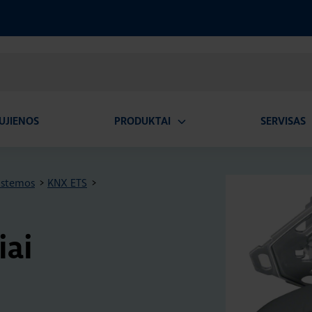
UJIENOS
PRODUKTAI
SERVISAS
Atidaryti
A
submeniu
istemos
>
KNX ETS
>
iai