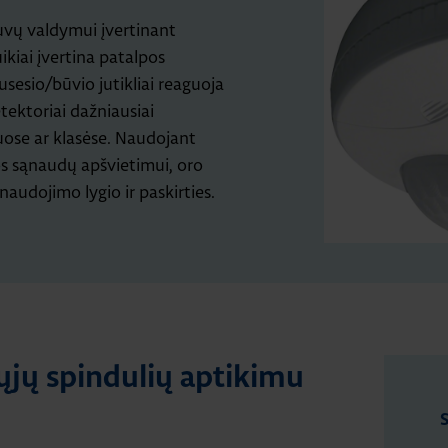
uvų valdymui įvertinant
kiai įvertina patalpos
 Jusesio/būvio jutikliai reaguoja
tektoriai dažniausiai
uose ar klasėse. Naudojant
os sąnaudų apšvietimui, oro
audojimo lygio ir paskirties.
nųjų spindulių aptikimu