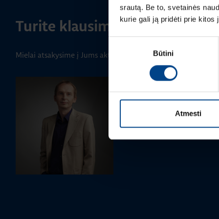
srautą. Be to, svetainės nau
kurie gali ją pridėti prie kit
Turite klausimų? Susisiekite
Sutikimo
Būtini
pasirinkimas
Mielai atsakysime į Jums aktualius klausimus.
PRODUKTO VADOVAS
Rimvydas Biekša
+370 603 23732
Atmesti
rimvydas.bieksa@utugroup.co