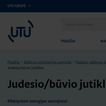
UTU GRUPĖ
UTU Lithuania
Ieškoti
svetainėje
PRADŽIA
NA
Pradžia
>
Elektros instaliacijos gaminiai
>
Pastatų valdymo s
Judesio/būvio jutikliai
Judesio/būvio jutikl
Efektyviam energijos vartojimui