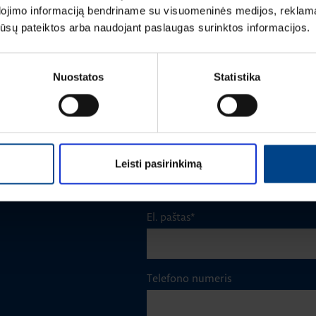
1
dojimo informaciją bendriname su visuomeninės medijos, reklamav
|
os jūsų pateiktos arba naudojant paslaugas surinktos informacijos.
Vardas
*
Nuostatos
Statistika
Pavardė
*
Įmonė
Leisti pasirinkimą
m
El. paštas
*
Telefono numeris