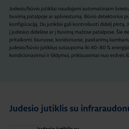
Judesio/būvio jutikliai naudojami automatiniam šviest
buvimą patalpoje ar apšviestumą. Būvio detektorius pui
konfigūraciją. Du jutikliai gali kontroliuoti didelį plotą.
į judesius didelėse ar į buvimą mažose patalpose. Šie de
pritaikomi: biuruose, koridoriuose, pasitarimų kambari
judesio/būvio jutiklius sutaupoma iki 40–80 % energij
kondicionavimui ir šildymui, priklausomai nuo erdvės išn
Judesio jutiklis su infraraudo