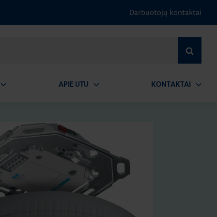
Darbuotojų kontaktai
IEŠKOTI
APIE UTU
KONTAKTAI
tidaryti
Atidaryti
Atidary
submeniu
submeniu
submen