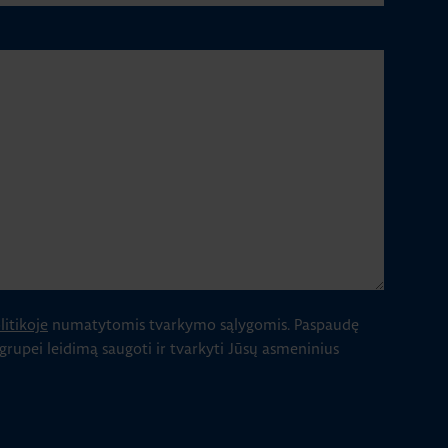
itikoje
numatytomis tvarkymo sąlygomis.
Paspaudę
 grupei leidimą saugoti ir tvarkyti Jūsų asmeninius