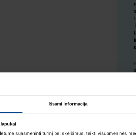
E
G
1
|
E
G
1
|
i
Išsami informacija
slapukai
E
G
tume suasmeninti turinį bei skelbimus, teikti visuomeninės medij