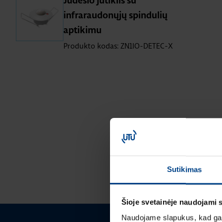
Judesio jutiklis su
infraraudonųjų spindulių
aptikimu
Produkto kodas: ZN1IO-DETEC-X
Sutikimas
Šioje svetainėje naudojami 
Naudojame slapukus, kad galė