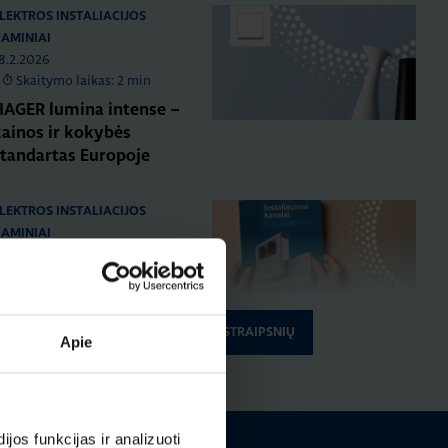
LEKTROS INSTALIACIJOS
AMINIAI
8.2.2026
Skaitymo laikas: 2 min
HAGER lumina intense –
kainos ir kokybės
standartas Europoje
LEKTROS INSTALIACIJOS
AMINIAI
6.12.2025
Skaitymo laikas: 1 min
Naujas HAGER
nstaliacinių kanalų ir jų
RODYTI DAUGIAU STRAIPSNIŲ
Apie
sistemų katalogas
LEKTROS INSTALIACIJOS
AMINIAI
RENGINIAI
os funkcijas ir analizuoti