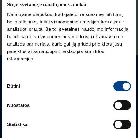
ELEKTROS INSTALIACIJOS
Šioje svetainėje naudojami slapukai
GAMINIAI
Naudojame slapukus, kad galėtume suasmeninti turinį
16.12.2025
Skaitymo laikas: 1 min
bei skelbimus, teikti visuomeninės medijos funkcijas ir
analizuoti srautą. Be to, svetainės naudojimo informaciją
Naujas HAGER
bendriname su visuomeninės medijos, reklamavimo ir
instaliacinių kanalų ir
RODYTI DAUGIAU STRAIPSNIŲ
analizės partneriais, kurie gali ją pridėti prie kitos jūsų
jų sistemų katalogas
pateiktos arba naudojant paslaugas surinktos
informacijos.
ELEKTROS INSTALIACIJOS
GAMINIAI
RENGINIAI
Turite klausimų? Susisiekite
16.9.2025
Sutikimo
Skaitymo laikas: 1 min
Būtini
pasirinkimas
Mielai atsakysime į Jums aktualius klausimus.
HAGER elektros
instaliacija ARCHzona
2025 parodoje
Nuostatos
Statistika
ŽIŪRĖTI VISUS STRAIPSNIUS