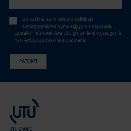
Susipažinau su
Privatumo politikoje
numatytomis tvarkymo sąlygomis.
Paspaudę
„pateikti" Jūs suteikiate UTU grupei leidimą saugoti ir
tvarkyti Jūsų asmeninius duomenis.
UTU GRUPĖ