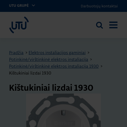
Darbuotojų kontaktai
UTU GRUPĖ
UTU Lithuania
Ieškoti
ATIDARY
svetainėje
MENIU
Pradžia
>
Elektros instaliacijos gaminiai
>
Potinkinė/virštinkinė elektros instaliacija
>
Potinkinė/virštinkinė elektros instaliacija 1930
>
Kištukiniai lizdai 1930
Kištukiniai lizdai 1930