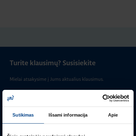
Turite klausimų? Susisiekite
Mielai atsakysime į Jums aktualius klausimus.
Sutikimas
Išsami informacija
Apie