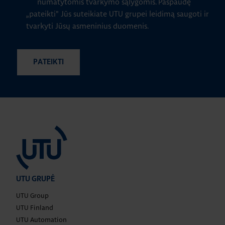
numatytomis tvarkymo sąlygomis.
Paspaudę
„pateikti" Jūs suteikiate UTU grupei leidimą saugoti ir
tvarkyti Jūsų asmeninius duomenis.
UTU GRUPĖ
UTU Group
UTU Finland
UTU Automation