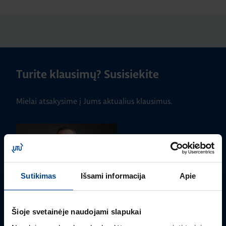
Turite klausimų? Susisiekite
Mielai atsakysime į Jums aktualius klausimus.
Sutikimas
Išsami informacija
Apie
Šioje svetainėje naudojami slapukai