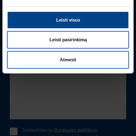
Telefono numeris
Leisti visus
Leisti pasirinkimą
Kuo mes galime Jums padėti?
Atmesti
Susipažinau su
Privatumo politikoje