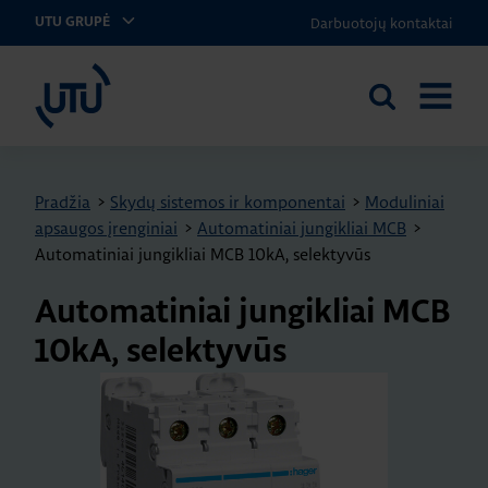
Darbuotojų kontaktai
UTU GRUPĖ
UTU Lithuania
Ieškoti
ATIDARY
svetainėje
MENIU
Pradžia
>
Skydų sistemos ir komponentai
>
Moduliniai
apsaugos įrenginiai
>
Automatiniai jungikliai MCB
>
Automatiniai jungikliai MCB 10kA, selektyvūs
Automatiniai jungikliai MCB
10kA, selektyvūs