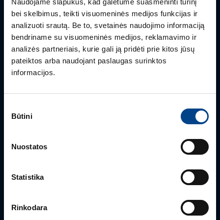
Naudojame slapukus, kad galėtume suasmeninti turinį
PRODUKTO VADOVAS
bei skelbimus, teikti visuomeninės medijos funkcijas ir
Edmas Nausėdas
analizuoti srautą. Be to, svetainės naudojimo informaciją
+370 612 41409
bendriname su visuomeninės medijos, reklamavimo ir
edmas.nausedas@utugroup.com
analizės partneriais, kurie gali ją pridėti prie kitos jūsų
pateiktos arba naudojant paslaugas surinktos
informacijos.
Vardas
*
Sutikimo
Pavardė
*
Būtini
pasirinkimas
Nuostatos
Įmonė
Statistika
El. paštas
*
Rinkodara