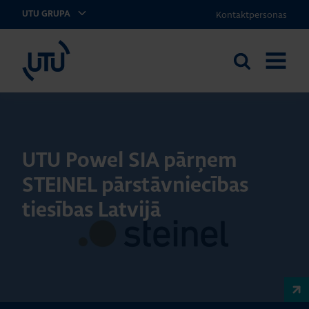
Kontaktpersonas
UTU GRUPA
UTU Latvia
Meklēt
ATVĒRT
vietnē
IZVĒLNI
UTU Powel SIA pārņem
STEINEL pārstāvniecības
tiesības Latvijā