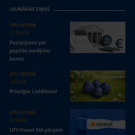
JAUNĀKĀS ZIŅAS
UTU LATVIJĀ
22.4.2026
Paziņojums par
papildu norēķinu
kontu
UTU LATVIJĀ
3.4.2026
Priecīgas Lieldienas!
UTU LATVIJĀ
3.3.2026
UTU Powel SIA pārņem