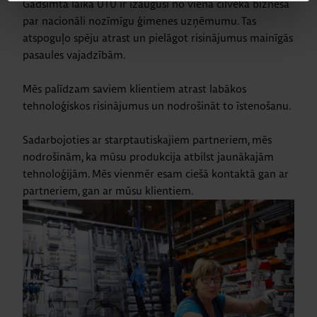
Gadsimta laikā UTU ir izaugusi no viena cilvēka biznesa
par nacionāli nozīmīgu ģimenes uzņēmumu. Tas
atspoguļo spēju atrast un pielāgot risinājumus mainīgās
pasaules vajadzībām.
Mēs palīdzam saviem klientiem atrast labākos
tehnoloģiskos risinājumus un nodrošināt to īstenošanu.
Sadarbojoties ar starptautiskajiem partneriem, mēs
nodrošinām, ka mūsu produkcija atbilst jaunākajām
tehnoloģijām. Mēs vienmēr esam ciešā kontaktā gan ar
partneriem, gan ar mūsu klientiem.