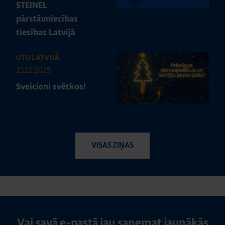
STEINEL
pārstāvniecības
tiesības Latvijā
UTU LATVIJĀ
23.12.2025
Sveicieni svētkos!
VISAS ZIŅAS
Vai savā e-pastā jau saņemat jaunākās