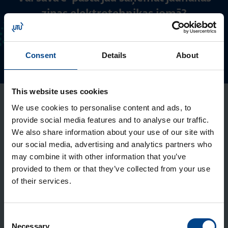
ziņas elektrotehnikas jomā?
ABONĒT INFORMATĪVO IZDEVUMU
Consent
Details
About
This website uses cookies
We use cookies to personalise content and ads, to
provide social media features and to analyse our traffic.
Pakalpojumi
We also share information about your use of our site with
our social media, advertising and analytics partners who
may combine it with other information that you’ve
Lūdzu, sazinieties ar mūsu speciālistiem – viņi novērtēs
provided to them or that they’ve collected from your use
jūsu elektronikas ierīču stāvokli un sniegs nepieciešamo
of their services.
risinājumu.
+371 67808680
Consent
Necessary