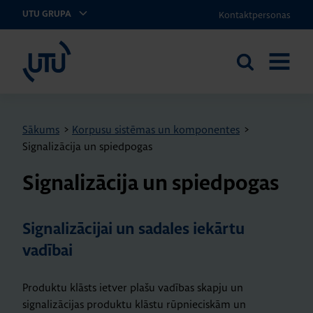
Kontaktpersonas
UTU GRUPA
UTU Latvia
Meklēt
ATVĒRT
vietnē
IZVĒLNI
Sākums
>
Korpusu sistēmas un komponentes
>
Signalizācija un spiedpogas
Sig­na­li­zā­cija un spied­po­gas
Signalizācijai un sadales iekārtu
vadībai
Produktu klāsts ietver plašu vadības skapju un
signalizācijas produktu klāstu rūpnieciskām un