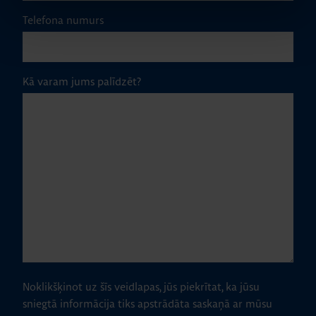
Telefona numurs
Kā varam jums palīdzēt?
Noklikšķinot uz šīs veidlapas, jūs piekrītat, ka jūsu
sniegtā informācija tiks apstrādāta saskaņā ar mūsu