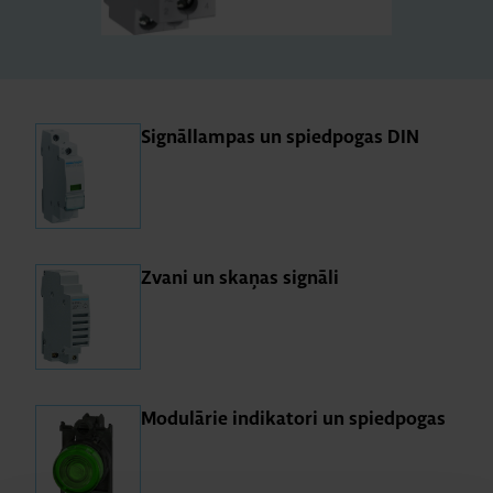
Sig­nāllam­pas un spied­po­gas DIN
Zvani un ska­ņas sig­nāli
Mo­du­lā­rie in­di­ka­tori un spied­po­gas