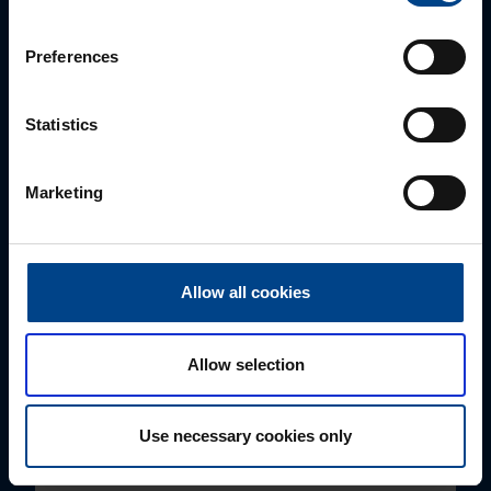
Edmunds Lauva
+371 22544445
Preferences
edmunds.lauva@utugroup.com
Statistics
Vārds
*
Marketing
Uzvārds
*
Allow all cookies
Uzņēmums
Allow selection
E-pasts
*
Use necessary cookies only