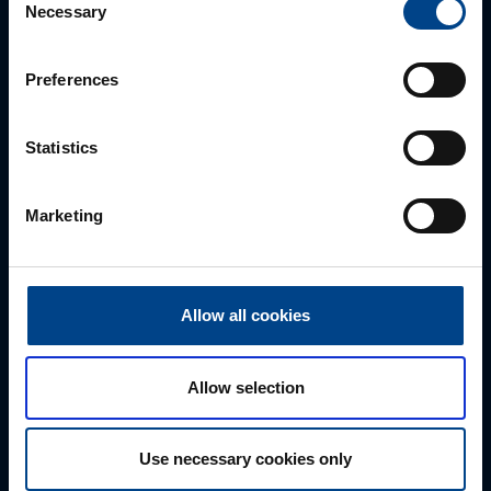
Necessary
Selection
PĀRDOŠANAS SPECIĀLISTS
Rūdolfs Buivids
Preferences
+371 23550665
rudolfs.buivids@utugroup.com
Statistics
Vārds
*
Marketing
Uzvārds
*
Allow all cookies
Uzņēmums
Allow selection
Use necessary cookies only
E-pasts
*