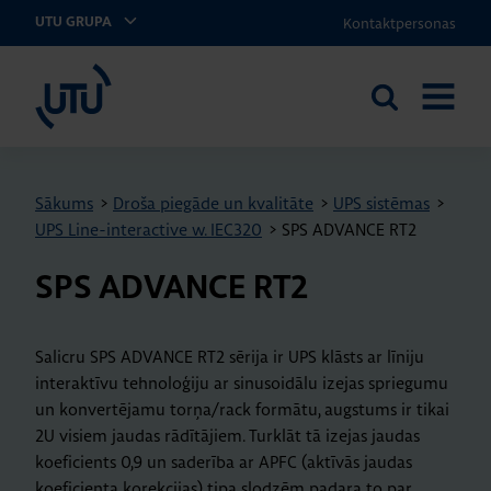
Kontaktpersonas
UTU GRUPA
UTU Latvia
Meklēt
ATVĒRT
vietnē
IZVĒLNI
Sākums
>
Droša piegāde un kvalitāte
>
UPS sistēmas
>
UPS Line-interactive w. IEC320
>
SPS ADVANCE RT2
SPS AD­VANCE RT2
Salicru SPS ADVANCE RT2 sērija ir UPS klāsts ar līniju
interaktīvu tehnoloģiju ar sinusoidālu izejas spriegumu
un konvertējamu torņa/rack formātu, augstums ir tikai
2U visiem jaudas rādītājiem. Turklāt tā izejas jaudas
koeficients 0,9 un saderība ar APFC (aktīvās jaudas
koeficienta korekcijas) tipa slodzēm padara to par