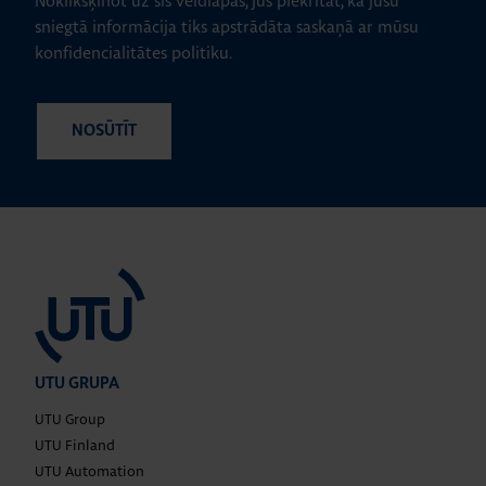
Noklikšķinot uz šīs veidlapas, jūs piekrītat, ka jūsu
sniegtā informācija tiks apstrādāta saskaņā ar mūsu
konfidencialitātes politiku.
UTU GRUPA
UTU Group
UTU Finland
UTU Automation