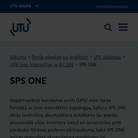
Kontaktpersonas
UTU GRUPA
UTU Latvia
Meklēt
ATVĒRT
vietnē
IZVĒLNI
Sākums
>
Droša piegāde un kvalitāte
>
UPS sistēmas
>
UPS Line-interactive w. IEC320
>
SPS ONE
SPS ONE
Nepārtrauktās barošanas avots (UPS) mini torņa
formātā ar Line-interaktīvo topoloģiju, Salicru SPS ONE
sērija nodrošina akumulatora dublēšanu (ar pseido
sinusoidālā viļņa invertora izeju) un aizsardzību pret
pārslodzi. Strāvas padeves pārtraukumu laikā SPS ONE
ierīces nodrošina akumulatora dublējumu, lai