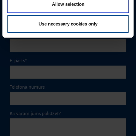
Allow selection
Uzvārds
*
Use necessary cookies only
Uzņēmums
E-pasts
*
Telefona numurs
Kā varam jums palīdzēt?