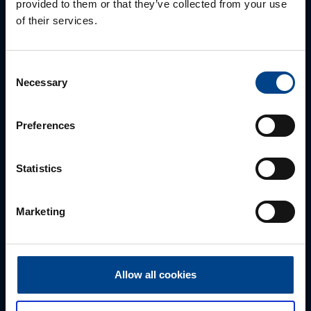
provided to them or that they’ve collected from your use
of their services.
Consent
Necessary
Selection
Preferences
Statistics
PĀRDOŠANAS SPECIĀLISTS
Rūdolfs Buivids
Marketing
+371 23550665
rudolfs.buivids@utugroup.com
Vārds
*
Allow all cookies