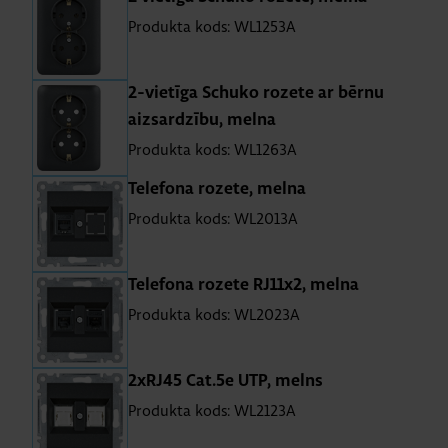
Produkta kods: WL1253A
2-vie­tīga Schuko ro­zete ar bērnu
aiz­sar­dzību, melna
Produkta kods: WL1263A
Te­le­fona ro­zete, melna
Produkta kods: WL2013A
Te­le­fona ro­zete RJ11x2, melna
Produkta kods: WL2023A
2xRJ45 Cat.5e UTP, melns
Produkta kods: WL2123A