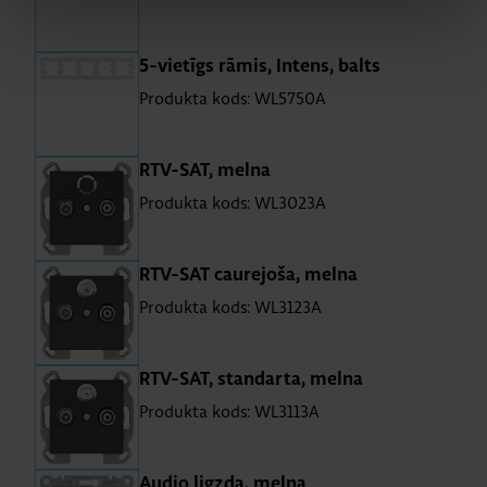
5-vie­tīgs rāmis, In­tens, balts
Produkta kods: WL5750A
RTV-SAT, melna
Produkta kods: WL3023A
RTV-SAT cau­re­joša, melna
Produkta kods: WL3123A
RTV-SAT, stan­darta, melna
Produkta kods: WL3113A
Audio lig­zda, melna