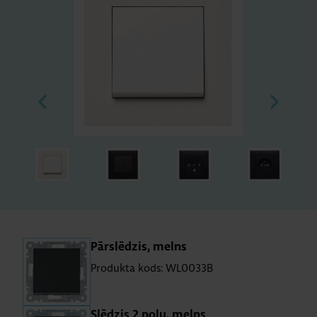
Pār­slē­dzis, melns
Produkta kods: WL0033B
Slē­dzis 2 polu, melns