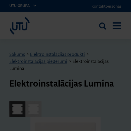
Kontaktpersonas
UTU GRUPA
UTU Latvia
Meklēt
ATVĒRT
vietnē
IZVĒLNI
Sākums
>
Elektroinstalācijas produkti
>
Elektroinstalācijas piederumi
>
Elektroinstalācijas
Lumina
Elek­troin­sta­lā­ci­jas Lu­mina