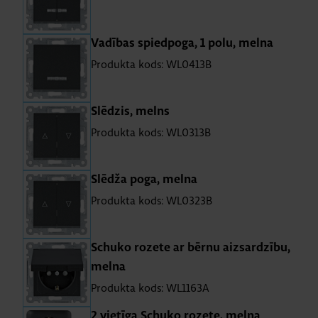
Va­dī­bas spied­poga, 1 polu, melna
Produkta kods: WL0413B
Slē­dzis, melns
Produkta kods: WL0313B
Slēdža poga, melna
Produkta kods: WL0323B
Schuko ro­zete ar bērnu aiz­sar­dzību,
melna
Produkta kods: WL1163A
2 vie­tīga Schuko ro­zete, melna