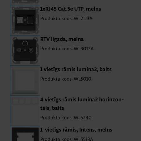
1xRJ45 Cat.5e UTP, melns
Produkta kods: WL2113A
RTV lig­zda, melna
Produkta kods: WL3013A
1 vie­tīgs rāmis lu­mi­na2, balts
Produkta kods: WL5010
4 vie­tīgs rāmis lu­mi­na2 ho­rinzon­
tāls, balts
Produkta kods: WL5240
1-vie­tīgs rāmis, In­tens, melns
Produkta kods: WL5513A