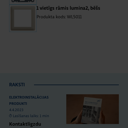
1 vie­tīgs rāmis lu­mi­na2, bēšs
Produkta kods: WL5011
RAKSTI
ELEKTROINSTALĀCIJAS
PRODUKTI
4.4.2023
Lasīšanas laiks: 1 min
Kontaktligzdu