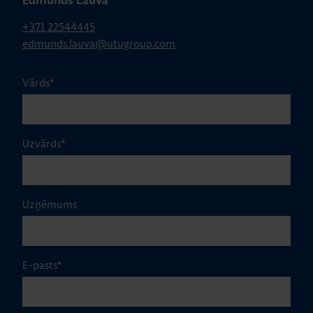
Edmunds Lauva
+371 22544445
edmunds.lauva@utugroup.com
Vārds
*
Uzvārds
*
Uzņēmums
E-pasts
*