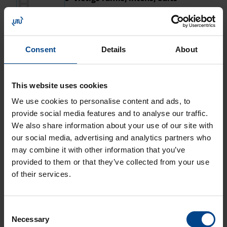
Produkta kods: WL5650A
4-vie­tīgs rāmis, In­tens, melns
Consent
Details
About
Produkta kods: WL5643A
This website uses cookies
3-vie­tīgs rāmis, In­tens, balts
We use cookies to personalise content and ads, to
Produkta kods: WL5730A
provide social media features and to analyse our traffic.
We also share information about your use of our site with
our social media, advertising and analytics partners who
2-vie­tīgs rāmis, In­tens, melns
may combine it with other information that you’ve
Produkta kods: WL5723A
provided to them or that they’ve collected from your use
of their services.
3-vie­tīgs rāmis, In­tens, balts
Produkta kods: WL5630A
Consent
Necessary
Selection