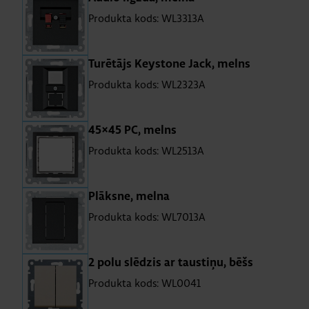
Produkta kods: WL3313A
Tu­rē­tājs Keystone Jack, melns
Produkta kods: WL2323A
45×45 PC, melns
Produkta kods: WL2513A
Plāk­sne, melna
Produkta kods: WL7013A
2 polu slē­dzis ar taus­tiņu, bēšs
Produkta kods: WL0041