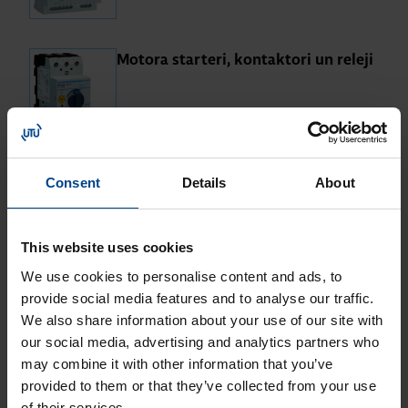
Mo­tora star­teri, kon­tak­tori un re­leji
ZS transfor­ma­tori, ba­ro­ša­nas bloki,
Consent
Details
About
ro­ze­tes
This website uses cookies
We use cookies to personalise content and ads, to
Video, datu, at­tēlu pie­de­rumi
provide social media features and to analyse our traffic.
We also share information about your use of our site with
our social media, advertising and analytics partners who
may combine it with other information that you’ve
provided to them or that they’ve collected from your use
of their services.