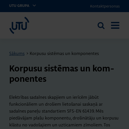
Kontaktpersonas
UTU GRUPA
UTU Latvia
Meklēt
ATVĒRT
vietnē
IZVĒLNI
Sākums
>
Korpusu sistēmas un komponentes
Kor­pusu sis­tē­mas un kom­
po­nen­tes
Elektrības sadalnes skapjiem un ierīcēm jābūt
funkcionāliem un drošiem lietošanai saskaņā ar
sadalnes paneļu standartiem SFS-EN 61439. Mēs
piedāvājam plašu komponentu, drošinātāju un korpusu
klāstu no vadošajiem un uzticamiem zīmoliem. Tos