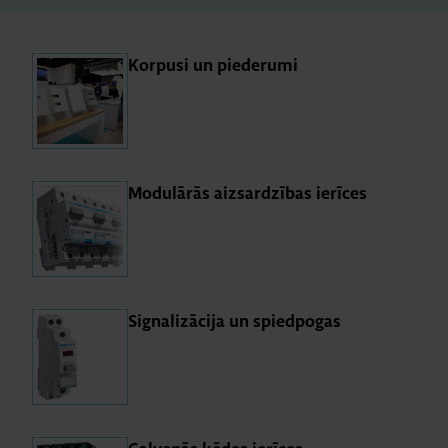
Kor­pusi un pie­de­rumi
Mo­du­lā­rās aiz­sar­dzī­bas ie­rī­ces
Sig­na­li­zā­cija un spied­po­gas