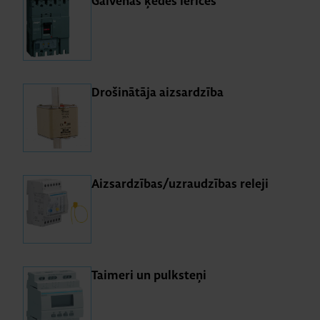
Gal­ve­nās ķēdes ie­rī­ces
Dro­ši­nā­tāja aiz­sar­dzība
Aiz­sar­dzī­bas/uz­rau­dzī­bas re­leji
Tai­meri un pulk­steņi