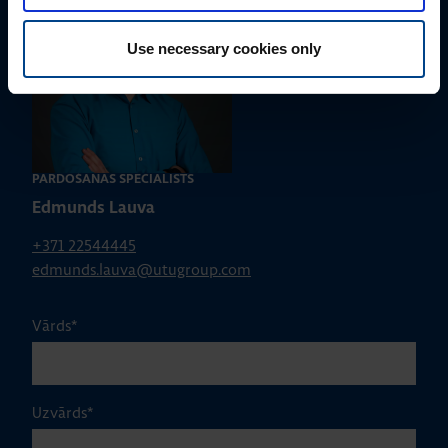
Use necessary cookies only
PĀRDOŠANAS SPECIĀLISTS
Edmunds Lauva
+371 22544445
edmunds.lauva@utugroup.com
Vārds
*
Uzvārds
*