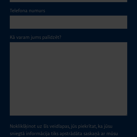
Telefona numurs
Kā varam jums palīdzēt?
Noklikšķinot uz šīs veidlapas, jūs piekrītat, ka jūsu
sniegtā informācija tiks apstrādāta saskaņā ar mūsu