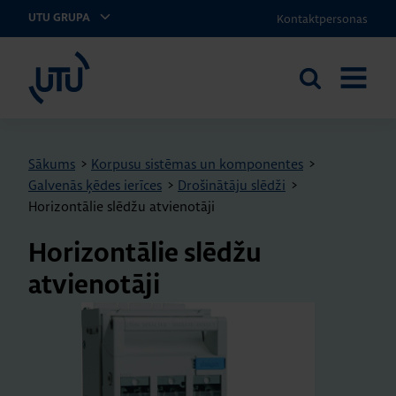
Kontaktpersonas
UTU GRUPA
UTU Latvia
Meklēt
ATVĒRT
vietnē
IZVĒLNI
Sākums
>
Korpusu sistēmas un komponentes
>
Galvenās ķēdes ierīces
>
Drošinātāju slēdži
>
Horizontālie slēdžu atvienotāji
Horizontālie slēdžu
atvienotāji