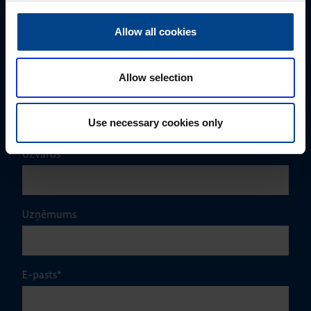
Edmunds Lauva
Allow all cookies
+371 22544445
edmunds.lauva@utugroup.com
Allow selection
Vārds
*
Use necessary cookies only
Uzvārds
*
Uzņēmums
E-pasts
*