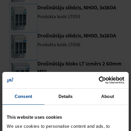
Drošinātāju slēdzis, NH00, 3x160A
Produkta kods: LT053
Drošinātāju slēdzis, NH00, 3x160A
Produkta kods: LT056
Drošinātāju bloks LT izmērs 2 60mm
M10
Produkta kods: LT253
Drošinātāju bloks LT izmērs 3 60mm
Consent
Details
About
M10
Produkta kods: LT353
This website uses cookies
We use cookies to personalise content and ads, to