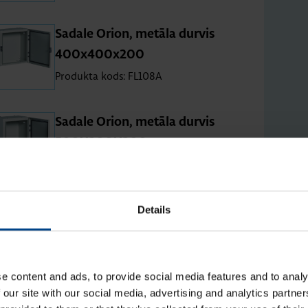
Sa­dale Orion, me­tāla dur­vis
400x400x200
Produkta kods: FL108A
Sa­dale Orion, me­tāla dur­vis
500X300X200
Produkta kods: FL110A
Details
Sa­dale Orion, me­tāla dur­vis
500X400X200
Produkta kods: FL112A
e content and ads, to provide social media features and to analy
 our site with our social media, advertising and analytics partn
Sa­dale Orion, me­tāla dur­vis