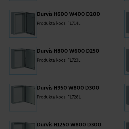
Dur­vis H600 W400 D200
Produkta kods: FL714L
Dur­vis H800 W600 D250
Produkta kods: FL723L
Dur­vis H950 W800 D300
Produkta kods: FL728L
Dur­vis H1250 W800 D300