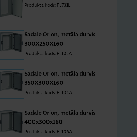
Produkta kods: FL731L
Sa­dale Orion, me­tāla dur­vis
300X250X160
Produkta kods: FL102A
Sa­dale Orion, me­tāla dur­vis
350X300X160
Produkta kods: FL104A
Sa­dale Orion, me­tāla dur­vis
400x300x160
Produkta kods: FL106A