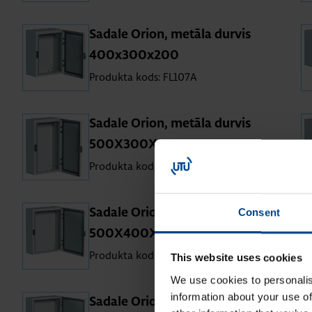
Sa­dale Orion, me­tāla dur­vis
400x300x200
Produkta kods: FL107A
Sa­dale Orion, me­tāla dur­vis
500X300X160
Produkta kods: FL109A
Consent
Sa­dale Orion, me­tāla dur­vis
500X400X160
Produkta kods: FL111A
This website uses cookies
We use cookies to personalis
information about your use of
Sa­dale Orion, me­tāla dur­vis