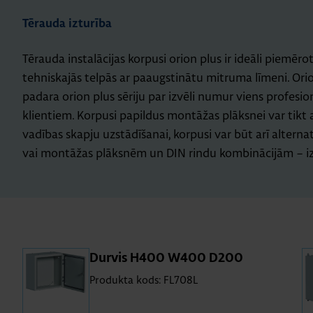
Tērauda izturība
Tērauda instalācijas korpusi orion plus ir ideāli piemēro
tehniskajās telpās ar paaugstinātu mitruma līmeni. Ori
padara orion plus sēriju par izvēli numur viens profesio
klientiem. Korpusi papildus montāžas plāksnei var tikt 
vadības skapju uzstādīšanai, korpusi var būt arī alterna
vai montāžas plāksnēm un DIN rindu kombinācijām – izv
Dur­vis H400 W400 D200
Produkta kods: FL708L