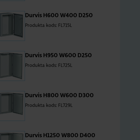
Dur­vis H600 W400 D250
Produkta kods: FL715L
Dur­vis H950 W600 D250
Produkta kods: FL725L
Dur­vis H800 W600 D300
Produkta kods: FL729L
Dur­vis H1250 W800 D400