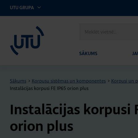
UTU GRUPA
UTU Latvia
Meklēt
vietnē
SĀKUMS
JA
Sākums
>
Korpusu sistēmas un komponentes
>
Korpusi un 
Instalācijas korpusi FE IP65 orion plus
In­sta­lā­ci­jas kor­pus
orion plus