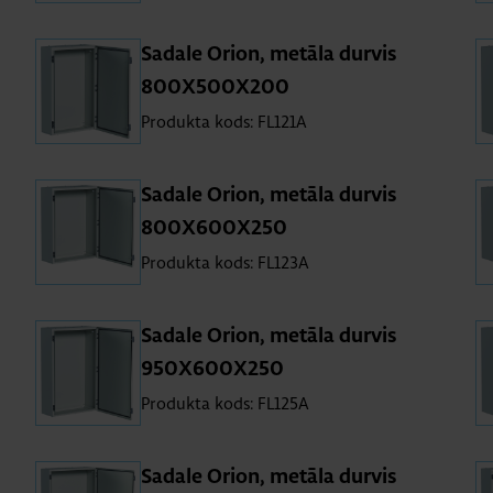
Sa­dale Orion, me­tāla dur­vis
800X500X200
Produkta kods: FL121A
Sa­dale Orion, me­tāla dur­vis
800X600X250
Produkta kods: FL123A
Sa­dale Orion, me­tāla dur­vis
950X600X250
Produkta kods: FL125A
Sa­dale Orion, me­tāla dur­vis