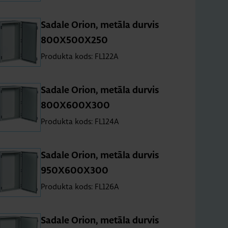
Sa­dale Orion, me­tāla dur­vis
800X500X250
Produkta kods: FL122A
Sa­dale Orion, me­tāla dur­vis
800X600X300
Produkta kods: FL124A
Sa­dale Orion, me­tāla dur­vis
950X600X300
Produkta kods: FL126A
Sa­dale Orion, me­tāla dur­vis