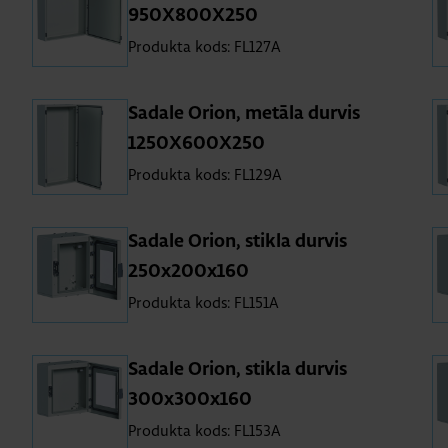
950X800X250
Produkta kods: FL127A
Sa­dale Orion, me­tāla dur­vis
1250X600X250
Produkta kods: FL129A
Sa­dale Orion, stikla dur­vis
250x200x160
Produkta kods: FL151A
Sa­dale Orion, stikla dur­vis
300x300x160
Produkta kods: FL153A