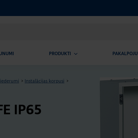
UNUMI
PRODUKTI
PAKALPOJU
Atvērt
apakšizvēlni
piederumi
>
Instalācijas korpusi
>
i FE IP65