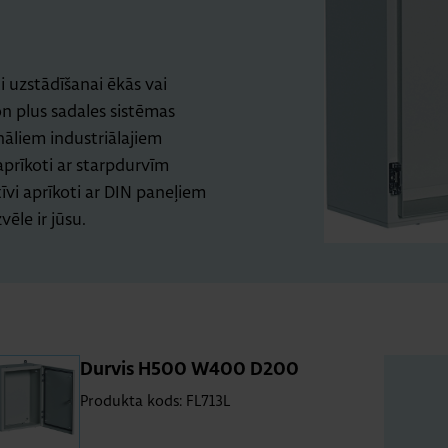
ti uzstādīšanai ēkās vai
on plus sadales sistēmas
nāliem industriālajiem
aprīkoti ar starpdurvīm
tīvi aprīkoti ar DIN paneļiem
ēle ir jūsu.
Dur­vis H500 W400 D200
Produkta kods: FL713L