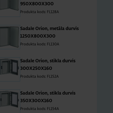
950X800X300
Produkta kods: FL128A
Sa­dale Orion, me­tāla dur­vis
1250X800X300
Produkta kods: FL130A
Sa­dale Orion, stikla dur­vis
300X250X160
Produkta kods: FL152A
Sa­dale Orion, stikla dur­vis
350X300X160
Produkta kods: FL154A