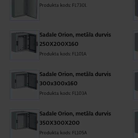
Produkta kods: FL730L
Sa­dale Orion, me­tāla dur­vis
250X200X160
Produkta kods: FL101A
Sa­dale Orion, me­tāla dur­vis
300x300x160
Produkta kods: FL103A
Sa­dale Orion, me­tāla dur­vis
350X300X200
Produkta kods: FL105A