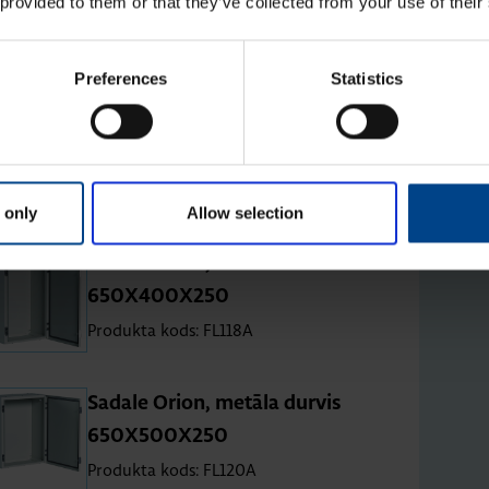
 provided to them or that they’ve collected from your use of their
600x400x200
Produkta kods: FL114A
Preferences
Statistics
Sa­dale Orion, me­tāla dur­vis
600x600x250
Produkta kods: FL116A
 only
Allow selection
Sa­dale Orion, me­tāla dur­vis
650X400X250
Produkta kods: FL118A
Sa­dale Orion, me­tāla dur­vis
650X500X250
Produkta kods: FL120A