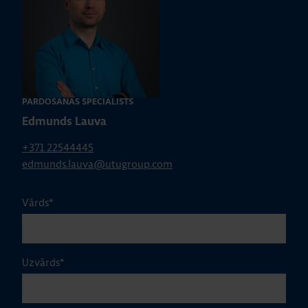
PĀRDOŠANAS SPECIĀLISTS
Edmunds Lauva
+371 22544445
edmunds.lauva@utugroup.com
Vārds
*
Uzvārds
*