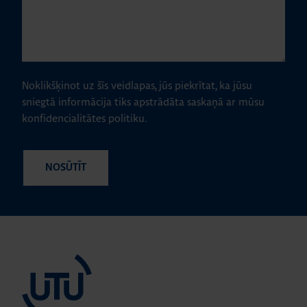
Noklikšķinot uz šīs veidlapas, jūs piekrītat, ka jūsu
sniegtā informācija tiks apstrādāta saskaņā ar mūsu
konfidencialitātes politiku.