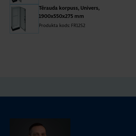
Tē­rauda kor­puss, Uni­vers,
1900x550x275 mm
Produkta kods: FR12S2