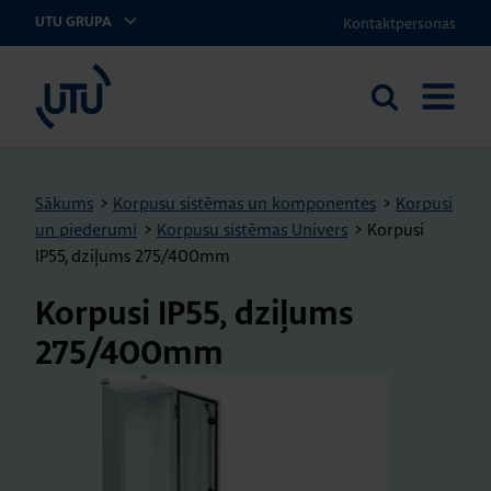
Kontaktpersonas
UTU GRUPA
UTU Latvia
Meklēt
ATVĒRT
vietnē
IZVĒLNI
Sākums
>
Korpusu sistēmas un komponentes
>
Korpusi
un piederumi
>
Korpusu sistēmas Univers
>
Korpusi
IP55, dziļums 275/400mm
Kor­pusi IP55, dzi­ļums
275/400mm