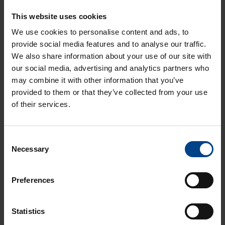
1250x300x275 mm
This website uses cookies
Produkta kods: FR81S
We use cookies to personalise content and ads, to
provide social media features and to analyse our traffic.
Tē­rauda kor­puss, Uni­vers,
We also share information about your use of our site with
1250x550x275 mm
our social media, advertising and analytics partners who
Produkta kods: FR82S
may combine it with other information that you’ve
provided to them or that they’ve collected from your use
Tē­rauda kor­puss, Uni­vers,
of their services.
1250x800x275 mm
Produkta kods: FR83S
Consent
Tē­rauda kor­puss, Uni­vers,
Necessary
Selection
1250x1050x275 mm
Produkta kods: FR84S
Preferences
Tē­rauda kor­puss, Uni­vers,
1250x1300x275 mm
Statistics
Produkta kods: FR85S