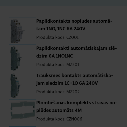
Pa­pil­dkon­takts no­plu­des au­to­mā­
tam 1NO, 1NC 6A 240V
Produkta kods: CZ001
Pa­pil­dkon­takti au­to­mā­tis­ka­jam slē­
dzim 6A 1NO1NC
Produkta kods: MZ201
Trauk­smes kon­takts au­to­mā­tis­ka­
jam sle­dzim 1C+1O 6A 240V
Produkta kods: MZ202
Plom­bē­ša­nas kom­plekts strā­vas no­
plū­des au­to­māts 4M
Produkta kods: CZN006