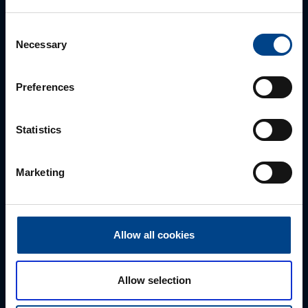
Consent
Necessary
Selection
Preferences
PĀRDOŠANAS SPECIĀLISTS
Edmunds Lauva
Statistics
+371 22544445
edmunds.lauva@utugroup.com
Marketing
Vārds
*
Allow all cookies
Uzvārds
*
Allow selection