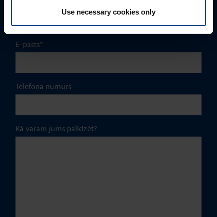
Uzņēmums
Use necessary cookies only
E-pasts
*
Telefona numurs
Kā varam jums palīdzēt?