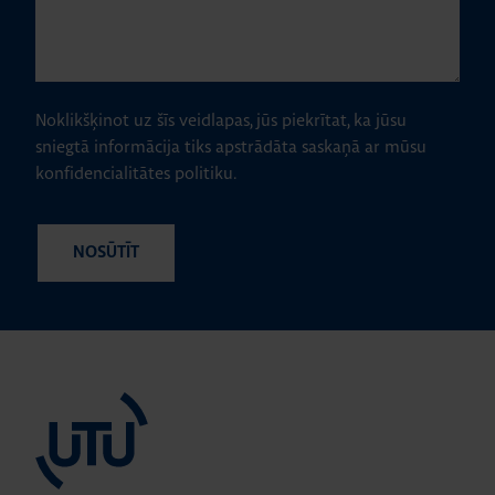
Noklikšķinot uz šīs veidlapas, jūs piekrītat, ka jūsu
sniegtā informācija tiks apstrādāta saskaņā ar mūsu
konfidencialitātes politiku.