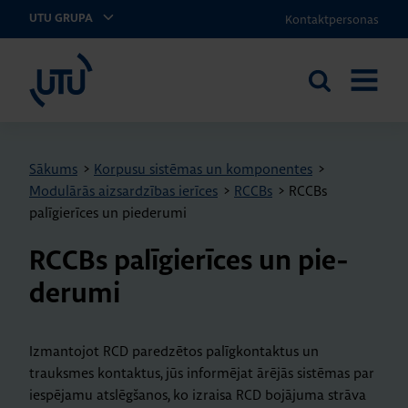
Kontaktpersonas
UTU GRUPA
UTU Latvia
Meklēt
ATVĒRT
vietnē
IZVĒLNI
Sākums
>
Korpusu sistēmas un komponentes
>
Modulārās aizsardzības ierīces
>
RCCBs
>
RCCBs
palīgierīces un piederumi
RCCBs pa­lī­gie­rī­ces un pie­
de­rumi
Izmantojot RCD paredzētos palīgkontaktus un
trauksmes kontaktus, jūs informējat ārējās sistēmas par
iespējamu atslēgšanos, ko izraisa RCD bojājuma strāva