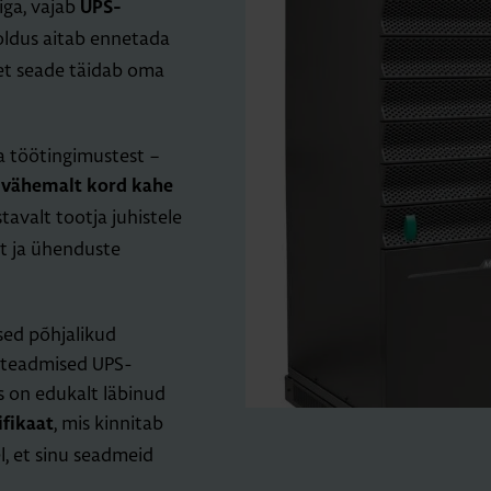
iga, vajab
UPS-
oldus aitab ennetada
 et seade täidab oma
a töötingimustest –
i vähemalt kord kahe
stavalt tootja juhistele
et ja ühenduste
ed põhjalikud
a teadmised UPS-
s on edukalt läbinud
, mis kinnitab
ifikaat
l, et sinu seadmeid