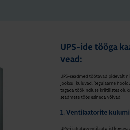
UPS-ide tööga kaa
vead:
UPS-seadmed töötavad pidevalt ni
jooksul kuluvad. Regulaarne hooldu
tagada töökindluse kriitilistes ol
seadmete töös esineda võivad.
1. Ventilaatorite kulu
UPS-i jahutusventilaatorid koguvad