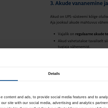
3. Akude vananemine j
Akud on UPS-süsteemi kõige olulis
Aja jooksul akude mahtuvus vähen
Vajalik on
regulaarne akude t
Akud vahetatakse tavaliselt si
tugiaja vähenemist.
Nõrk aku muudab kogu UPS-i t
Details
A ÜHENDUST
KATKEMATU ELEKTRITOIDE JA VÕRGU KVAL
e content and ads, to provide social media features and to analy
 our site with our social media, advertising and analytics partn