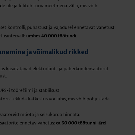
de üle ja lülitub turvameetmena välja, mis võib
set kontrolli, puhastust ja vajadusel ennetavat vahetust.
tusintervall:
.
umbes 40 000 töötundi
anemine ja võimalikud rikked
kas kasutatavad elektrolüüt- ja paberkondensaatorid
ust.
-i töörežiimi ja stabiilsust.
oris tekkida katkestus või lühis, mis võib põhjustada
saatoreid mõõta ja seisukorda hinnata.
saatorite ennetav vahetus:
.
ca 60 000 töötunni järel