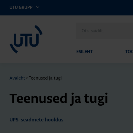
UTU GRUPP
UTU Eesti
Otsi
saidilt
ESILEHT
TO
Avaleht
>
Teenused ja tugi
Teenused ja tugi
UPS-seadmete hooldus