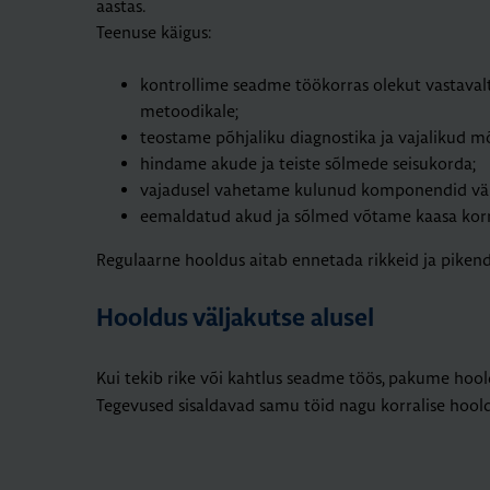
aastas.
Teenuse käigus:
kontrollime seadme töökorras olekut vastaval
metoodikale;
teostame põhjaliku diagnostika ja vajalikud m
hindame akude ja teiste sõlmede seisukorda;
vajadusel vahetame kulunud komponendid väl
eemaldatud akud ja sõlmed võtame kaasa korre
Regulaarne hooldus aitab ennetada rikkeid ja piken
Hooldus väljakutse alusel
Kui tekib rike või kahtlus seadme töös, pakume hoo
Tegevused sisaldavad samu töid nagu korralise hool