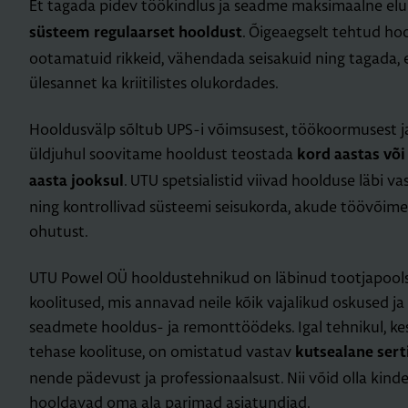
Et tagada pidev töökindlus ja seadme maksimaalne elu
. Õigeaegselt tehtud ho
süsteem regulaarset hooldust
ootamatuid rikkeid, vähendada seisakuid ning tagada,
ülesannet ka kriitilistes olukordades.
Hooldusvälp sõltub UPS-i võimsusest, töökoormusest j
üldjuhul soovitame hooldust teostada
kord aastas võ
. UTU spetsialistid viivad hoolduse läbi va
aasta jooksul
ning kontrollivad süsteemi seisukorda, akude töövõim
ohutust.
UTU Powel OÜ hooldustehnikud on läbinud tootjapools
koolitused, mis annavad neile kõik vajalikud oskused j
seadmete hooldus- ja remonttöödeks. Igal tehnikul, ke
tehase koolituse, on omistatud vastav
kutsealane sert
nende pädevust ja professionaalsust. Nii võid olla kinde
hooldavad oma ala parimad asjatundjad.