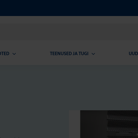
OTED
TEENUSED JA TUGI
UUD
Ava
Ava
alammenüü
alammenüü