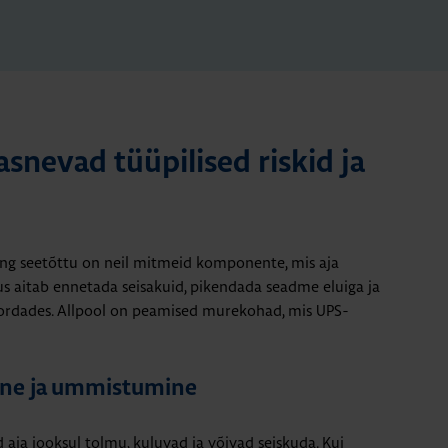
snevad tüüpilised riskid ja
ng seetõttu on neil mitmeid komponente, mis aja
s aitab ennetada seisakuid, pikendada seadme eluiga ja
ukordades. Allpool on peamised murekohad, mis UPS-
mine ja ummistumine
 aja jooksul tolmu, kuluvad ja võivad seiskuda. Kui