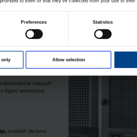
 provided to them or that they’ve collected from your use of their
Preferences
Statistics
nused:
 only
Allow selection
 käikulaskmist vastavalt
n õigesti seadistatud,
, tavaliselt üks kord
iga