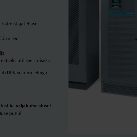
t valmistajatehase
õõtmised;
ja;
ktseks utiliseerimiseks.
dab UPS-seadme eluiga.
ldust ka
.
väljakutse alusel
duse puhul.