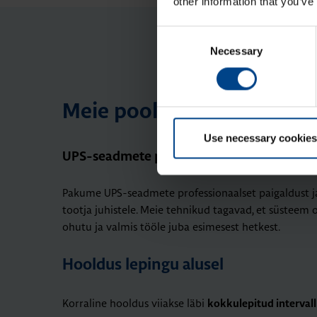
other information that you’ve
Consent
Necessary
Selection
Meie poolt pakutavad tee
Use necessary cookies
UPS-seadmete paigaldus ja käikuandmine
Pakume UPS-seadmete professionaalset paigaldust ja
tootja juhistele. Meie tehnikud tagavad, et süsteem o
ohutu ja valmis tööle juba esimesest hetkest.
Hooldus lepingu alusel
Korraline hooldus viiakse läbi
kokkulepitud intervall