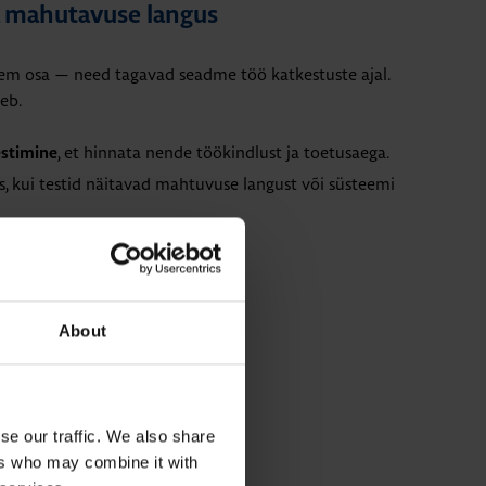
a mahutavuse langus
em osa — need tagavad seadme töö katkestuste ajal.
eb.
, et hinnata nende töökindlust ja toetusaega.
estimine
is, kui testid näitavad mahtuvuse langust või süsteemi
öö ebastabiilseks.
About
ITEET
se our traffic. We also share
ers who may combine it with