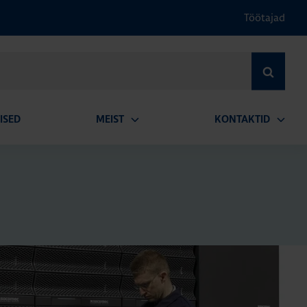
Töötajad
OTSI
ISED
MEIST
KONTAKTID
Ava
Ava
alammenüü
alamm