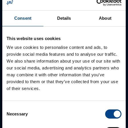
Palun võtke meiega ühendust
22.1.2026
Lugemisaeg: 4 min
UPS ei ole lihtsalt kast
Consent
Details
About
nurgas – miks hooldus
hoiab sinu äri töös
This website uses cookies
We use cookies to personalise content and ads, to
VAATA KÕIKI ARTIKLEID
provide social media features and to analyse our traffic.
We also share information about your use of our site with
our social media, advertising and analytics partners who
JÕUELEKTROONIKA TOOTEJUHT/HOOLDUSJUHT
may combine it with other information that you’ve
Nikolai Sokolov
provided to them or that they’ve collected from your use
of their services.
+372 57880500
nikolai.sokolov@utugroup.com
Consent
Necessary
Eesnimi
*
Selection