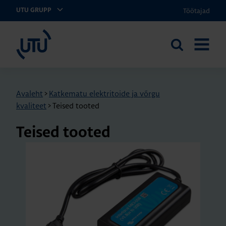
Töötajad
UTU GRUPP
UTU Eesti
Otsi
AVA
saidilt
MENÜÜ
Avaleht
>
Katkematu elektritoide ja võrgu
kvaliteet
>
Teised tooted
Tei­sed too­ted