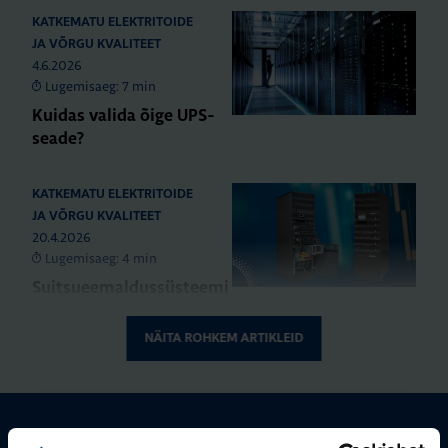
KATKEMATU ELEKTRITOIDE
JA VÕRGU KVALITEET
4.6.2026
Lugemisaeg: 7 min
Kuidas valida õige UPS-
seade?
KATKEMATU ELEKTRITOIDE
JA VÕRGU KVALITEET
20.4.2026
Lugemisaeg: 4 min
Suitsueemaldussüsteemi
UPS: miks valida
Socomec Modulys GP
NÄITA ROHKEM ARTIKLEID
2.0?
KATKEMATU ELEKTRITOIDE
JA VÕRGU KVALITEET