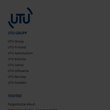
UTU GRUPP
UTU Group
UTU Finland
UTU Automation
UTU Estonia
UTU Latvia
UTU Lithuania
UTU Norway
UTU Sweden
TOOTED
Paigaldustarvikud