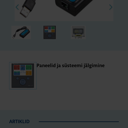
Paneelid ja süs­teemi jäl­gi­mine
ARTIKLID