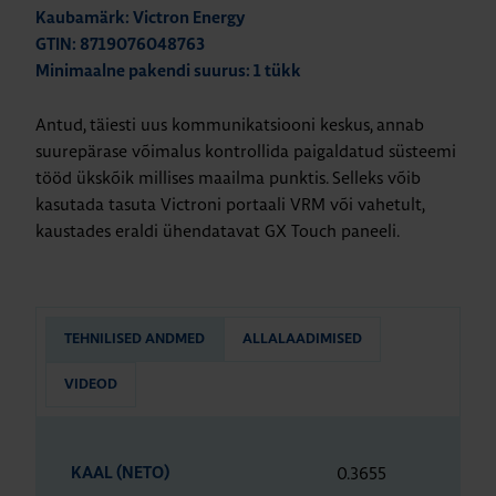
Kaubamärk: Victron Energy
GTIN: 8719076048763
Minimaalne pakendi suurus: 1 tükk
Antud, täiesti uus kommunikatsiooni keskus, annab
suurepärase võimalus kontrollida paigaldatud süsteemi
tööd ükskõik millises maailma punktis. Selleks võib
kasutada tasuta Victroni portaali VRM või vahetult,
kaustades eraldi ühendatavat GX Touch paneeli.
TEHNILISED ANDMED
ALLALAADIMISED
VIDEOD
0.3655
KAAL (NETO)