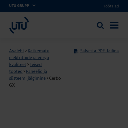
Töötajad
UTU GRUPP
UTU Eesti
Otsi
AVA
saidilt
MENÜÜ
Avaleht
>
Katkematu
Salvesta PDF-failina
elektritoide ja võrgu
kvaliteet
>
Teised
tooted
>
Paneelid ja
süsteemi jälgimine
>
Cerbo
GX