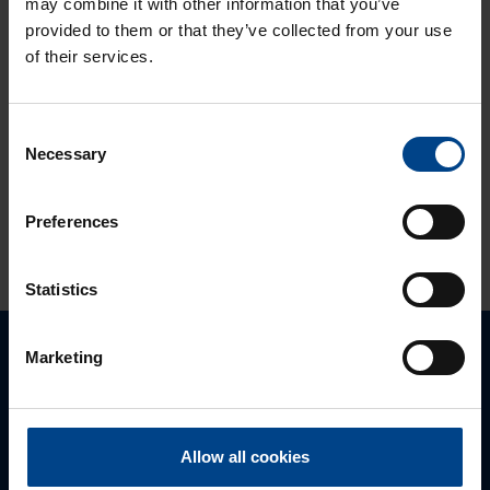
may combine it with other information that you’ve
ELEKTRITOIDE JA
provided to them or that they’ve collected from your use
VÕRGU KVALITEET
of their services.
6.10.2023
Lugemisaeg: 1 min
Victron Energy
Consent
pakkumine 2023
Necessary
Selection
Preferences
VAATA ROHKEM ARTIKLEID
Statistics
Marketing
Palun võtke meiega ühendust
Allow all cookies