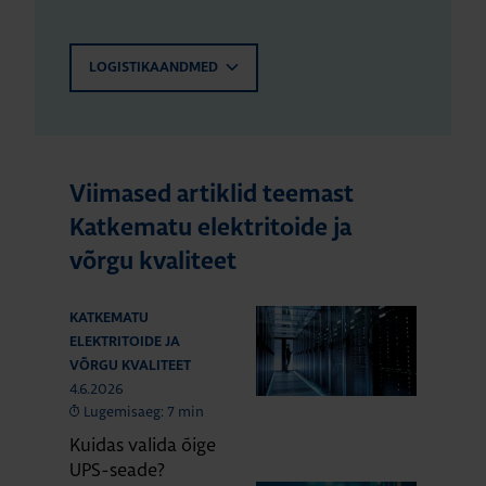
LOGISTIKAANDMED
Viimased artiklid teemast
Katkematu elektritoide ja
võrgu kvaliteet
KATKEMATU
ELEKTRITOIDE JA
VÕRGU KVALITEET
4.6.2026
Lugemisaeg: 7 min
Kuidas valida õige
UPS-seade?