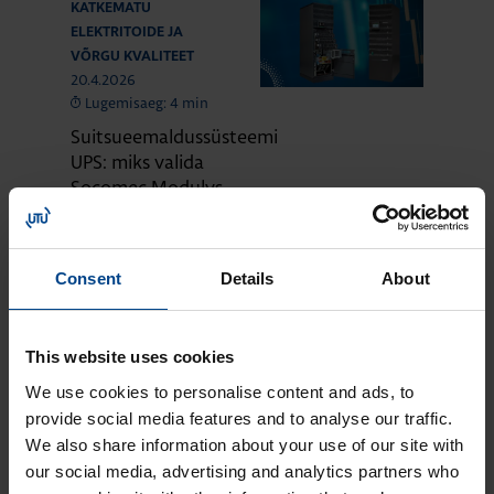
KATKEMATU
ELEKTRITOIDE JA
VÕRGU KVALITEET
20.4.2026
Lugemisaeg: 4 min
Suitsueemaldussüsteemi
UPS: miks valida
Socomec Modulys
GP 2.0?
KATKEMATU
ELEKTRITOIDE JA
Consent
Details
About
VÕRGU KVALITEET
22.1.2026
Lugemisaeg: 4 min
This website uses cookies
UPS ei ole lihtsalt
kast nurgas – miks
We use cookies to personalise content and ads, to
hooldus hoiab sinu
provide social media features and to analyse our traffic.
äri töös
We also share information about your use of our site with
ERIPAKKUMINE
our social media, advertising and analytics partners who
KATKEMATU