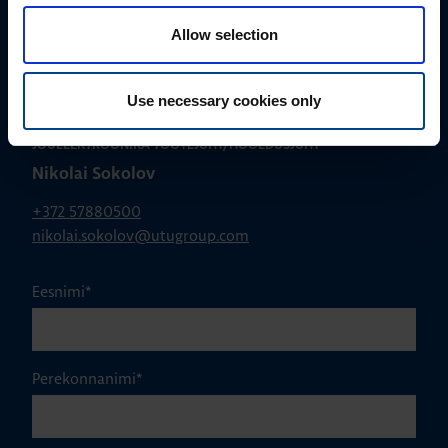
Allow selection
Use necessary cookies only
JÕUELEKTROONIKA TOOTEJUHT/HOOLDUSJUHT
Nikolai Sokolov
+372 57880500
nikolai.sokolov@utugroup.com
Eesnimi
*
Perekonnanimi
*