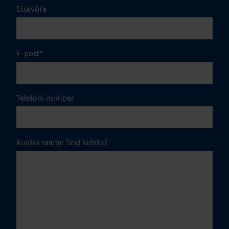
Ettevõte
E-post
*
Telefoni number
Kuidas saame Teid aidata?