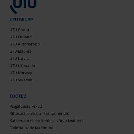
UTU GRUPP
UTU Group
UTU Finland
UTU Automation
UTU Estonia
UTU Latvia
UTU Lithuania
UTU Norway
UTU Sweden
TOOTED
Paigaldustarvikud
Kilbisüsteemid ja -komponendid
Katkematu elektritoide ja võrgu kvaliteet
Elektriautode laadimine