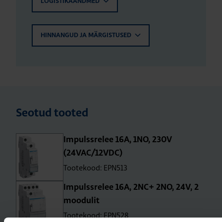
LOGISTIKAANDMED
HINNANGUD JA MÄRGISTUSED
Seotud tooted
Impulss­re­lee 16A, 1NO, 230V
(24VAC/12VDC)
Tootekood: EPN513
Impulss­re­lee 16A, 2NC+ 2NO, 24V, 2
moo­du­lit
Tootekood: EPN528