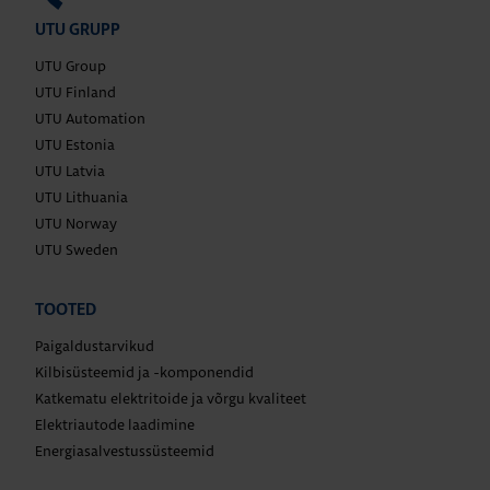
UTU GRUPP
UTU Group
UTU Finland
UTU Automation
UTU Estonia
UTU Latvia
UTU Lithuania
UTU Norway
UTU Sweden
TOOTED
Paigaldustarvikud
Kilbisüsteemid ja -komponendid
Katkematu elektritoide ja võrgu kvaliteet
Elektriautode laadimine
Energiasalvestussüsteemid