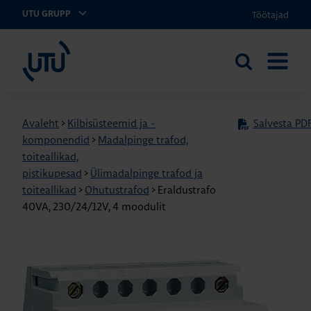
Töötajad
UTU GRUPP
UTU Eesti
Otsi
AVA
saidilt
MENÜÜ
Avaleht
>
Kilbisüsteemid ja -
Salvesta PDF
komponendid
>
Madalpinge trafod,
toiteallikad,
pistikupesad
>
Ülimadalpinge trafod ja
toiteallikad
>
Ohutustrafod
>
Eraldustrafo
40VA, 230/24/12V, 4 moodulit