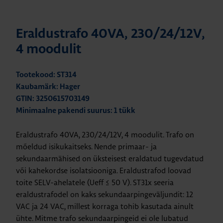
Eraldustrafo 40VA, 230/24/12V,
4 moodulit
Tootekood: ST314
Kaubamärk: Hager
GTIN: 3250615703149
Minimaalne pakendi suurus: 1 tükk
Eraldustrafo 40VA, 230/24/12V, 4 moodulit.
Trafo on
mõeldud isikukaitseks. Nende primaar- ja
sekundaarmähised on üksteisest eraldatud tugevdatud
või kahekordse isolatsiooniga. Eraldustrafod loovad
toite SELV-ahelatele (Ueff ≤ 50 V). ST31x seeria
eraldustrafodel on kaks sekundaarpingeväljundit: 12
VAC ja 24 VAC, millest korraga tohib kasutada ainult
ühte. Mitme trafo sekundaarpingeid ei ole lubatud