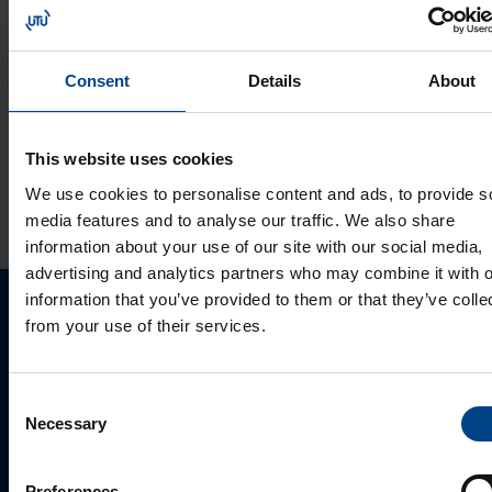
Impulss­re­lee 4NO, 16A, 230V
(24VAC/12VDC), 2 moo­du­lit
Consent
Details
About
Tootekood: EPN541
Impulss­re­lee 16A, 1NC+1NO, 24V, 1
This website uses cookies
moo­dul
We use cookies to personalise content and ads, to provide s
Tootekood: EPN518
media features and to analyse our traffic. We also share
information about your use of our site with our social media,
advertising and analytics partners who may combine it with o
information that you’ve provided to them or that they’ve colle
from your use of their services.
Palun võtke meiega ühendust
Consent
Necessary
Selection
Preferences