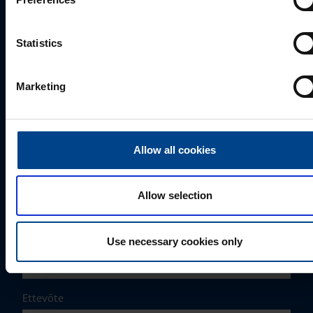
Statistics
MÜÜGIJUHT
Marketing
Mark Milvek
+372 56560000
mark.milvek@utugroup.com
Allow all cookies
Eesnimi
*
Allow selection
Perekonnanimi
*
Use necessary cookies only
Ettevõte