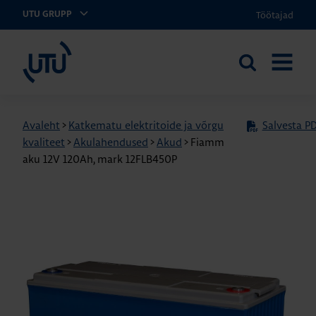
Töötajad
UTU GRUPP
UTU Eesti
Otsi
AVA
saidilt
MENÜÜ
Avaleht
>
Katkematu elektritoide ja võrgu
Salvesta PD
kvaliteet
>
Akulahendused
>
Akud
>
Fiamm
aku 12V 120Ah, mark 12FLB450P