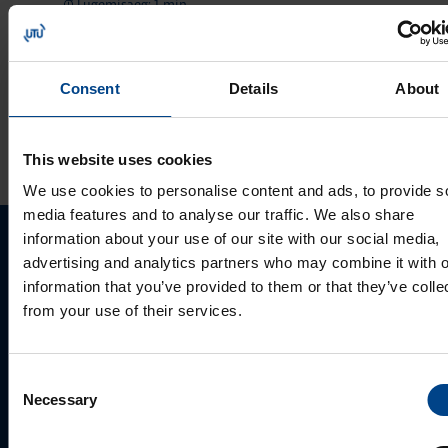
Lugemisaeg: 1 min
Victron Energy
pakkumine 2023
Consent
Details
About
VAATA ROHKEM ARTIKLEID
This website uses cookies
We use cookies to personalise content and ads, to provide s
media features and to analyse our traffic. We also share
information about your use of our site with our social media,
Palun võtke meiega ühendust
advertising and analytics partners who may combine it with o
information that you’ve provided to them or that they’ve colle
from your use of their services.
Consent
Necessary
Selection