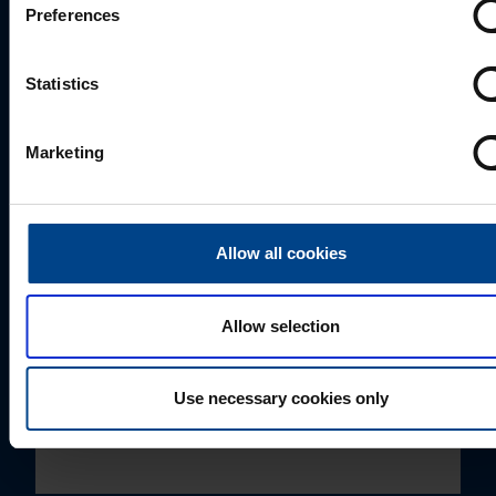
Preferences
JÕUELEKTROONIKA TOOTEJUHT/HOOLDUSJUHT
Statistics
Nikolai Sokolov
+372 57880500
Marketing
nikolai.sokolov@utugroup.com
Eesnimi
*
Allow all cookies
Allow selection
Perekonnanimi
*
Use necessary cookies only
Ettevõte