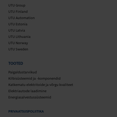
UTU Group
UTU Finland
UTU Automation
UTU Estonia
UTU Latvia
UTU Lithuania
UTU Norway
UTU Sweden
TOOTED
Paigaldustarvikud
Kilbisüsteemid ja -komponendid
Katkematu elektritoide ja võrgu kvaliteet
Elektriautode laadimine
Energiasalvestussüsteemid
PRIVAATSUSPOLIITIKA