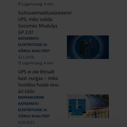
Lugemisaeg: 4 min
Suitsueemaldussüsteemi
UPS: miks valida
Socomec Modulys
GP 2.0?
KATKEMATU
ELEKTRITOIDE JA
VÕRGU KVALITEET
22.1.2026
Lugemisaeg: 4 min
UPS ei ole lihtsalt
kast nurgas – miks
hooldus hoiab sinu
äri töös
ERIPAKKUMINE
KATKEMATU
ELEKTRITOIDE JA
VÕRGU KVALITEET
6.10.2023