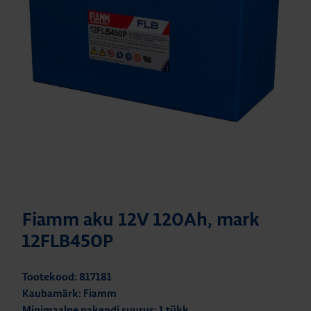
Fiamm aku 12V 120Ah, mark
12FLB450P
Tootekood: 817181
Kaubamärk: Fiamm
Minimaalne pakendi suurus: 1 tükk