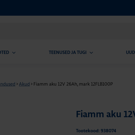
OTED
TEENUSED JA TUGI
UUD
Ava
Ava
alammenüü
alammenüü
endused
>
Akud
>
Fiamm aku 12V 26Ah, mark 12FLB100P
Fiamm aku 12
Tootekood: 938074