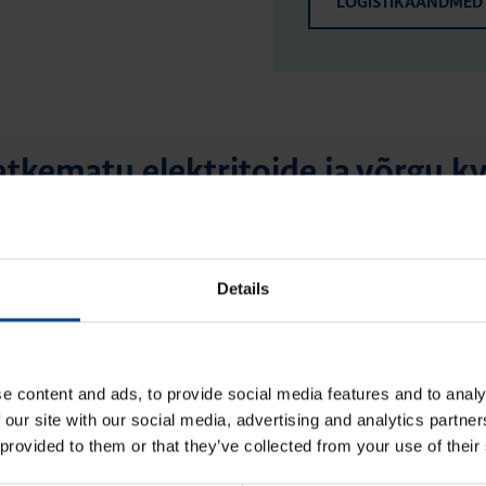
LOGISTIKAANDMED
atkematu elektritoide ja võrgu kv
Details
e content and ads, to provide social media features and to analy
TRITOIDE JA VÕRGU
KATKEMATU ELEKTRITOIDE JA VÕRGU
 our site with our social media, advertising and analytics partn
KVALITEET
 provided to them or that they’ve collected from your use of their
emisaeg: 4 min
22.1.2026
|
Lugemisaeg: 4 min