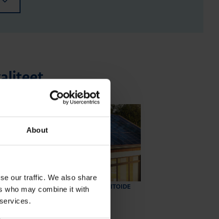
aliteet
About
se our traffic. We also share
ERIPAKKUMINE
KATKEMATU ELEKTRITOIDE
ers who may combine it with
JA VÕRGU KVALITEET
 services.
6.10.2023
|
Lugemisaeg: 1 min