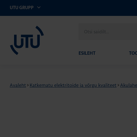
UTU GRUPP
UTU Eesti
Otsi
saidilt
ESILEHT
TO
Avaleht
>
Katkematu elektritoide ja võrgu kvaliteet
>
Akulah