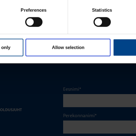
ussüsteemi UPS: miks
UPS ei ole lihtsalt kast nurgas – mik
ec Modulys GP 2.0?
hooldus hoiab sinu äri töös
Preferences
Statistics
VAATA ROHKEM ARTIKLEID
 only
Allow selection
Eesnimi
*
OOLDUSJUHT
Perekonnanimi
*