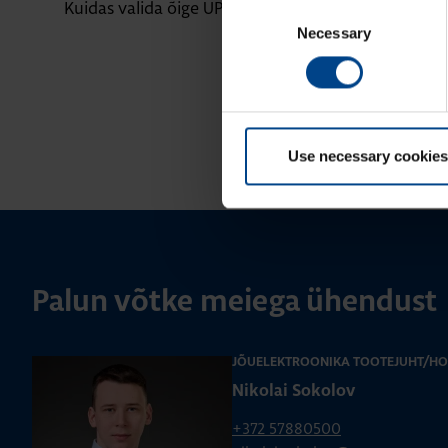
Kuidas valida õige UPS-seade?
Suitsueemald
Consent
valida Socom
Necessary
Selection
Use necessary cookies
Palun võtke meiega ühendust
JÕUELEKTROONIKA TOOTEJUHT/H
Nikolai Sokolov
+372 57880500