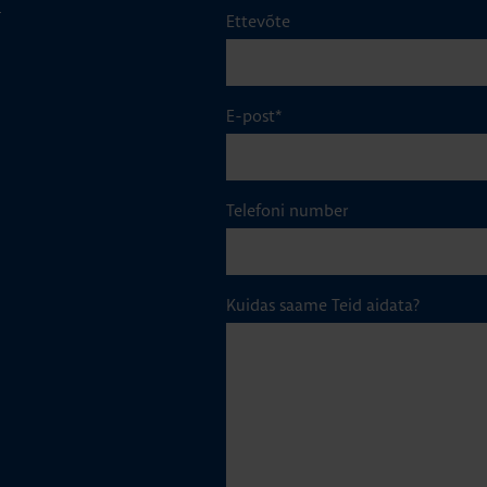
m
Ettevõte
E-post
*
Telefoni number
Kuidas saame Teid aidata?