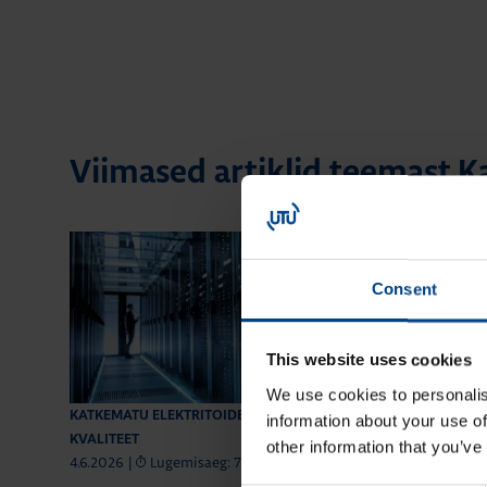
Viimased artiklid teemast K
Consent
This website uses cookies
We use cookies to personalis
KATKEMATU ELEKTRITOIDE JA VÕRGU
KATKEMATU ELEK
information about your use of
KVALITEET
KVALITEET
other information that you’ve
4.6.2026
|
Lugemisaeg: 7 min
20.4.2026
|
Lug