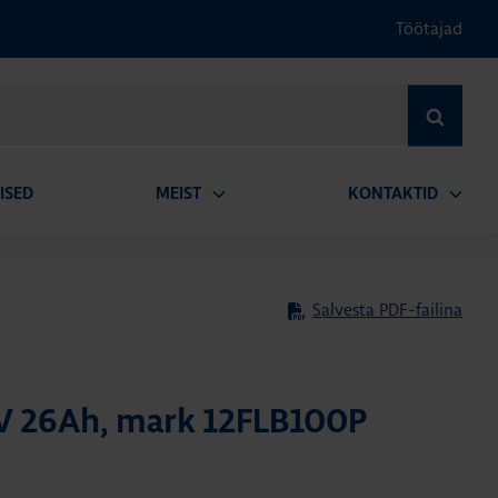
Töötajad
OTSI
ISED
MEIST
KONTAKTID
Ava
Ava
alammenüü
alamm
Salvesta PDF-failina
V 26Ah, mark 12FLB100P