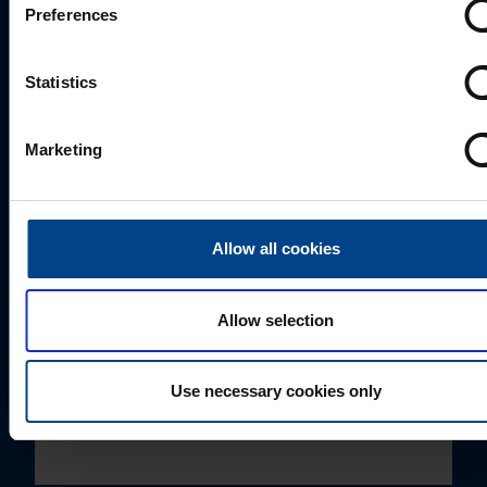
Preferences
JÕUELEKTROONIKA TOOTEJUHT/HOOLDUSJUHT
Statistics
Nikolai Sokolov
+372 57880500
Marketing
nikolai.sokolov@utugroup.com
Eesnimi
*
Allow all cookies
Allow selection
Perekonnanimi
*
Use necessary cookies only
Ettevõte