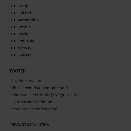
UTU Group
UTU Finland
UTU Automation
UTU Estonia
UTU Latvia
UTU Lithuania
UTU Norway
UTU Sweden
TOOTED
Paigaldustarvikud
Kilbisüsteemid ja -komponendid
Katkematu elektritoide ja võrgu kvaliteet
Elektriautode laadimine
Energiasalvestussüsteemid
PRIVAATSUSPOLIITIKA