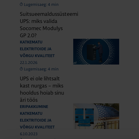
Lugemisaeg: 4 min
Suitsueemaldussüsteemi
UPS: miks valida
Socomec Modulys
GP 2.0?
KATKEMATU
ELEKTRITOIDE JA
VÕRGU KVALITEET
22.1.2026
Lugemisaeg: 4 min
UPS ei ole lihtsalt
kast nurgas – miks
hooldus hoiab sinu
äri töös
ERIPAKKUMINE
KATKEMATU
ELEKTRITOIDE JA
VÕRGU KVALITEET
6.10.2023