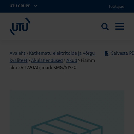
Töötajad
UTU GRUPP
UTU Eesti
Otsi
AVA
saidilt
MENÜÜ
Avaleht
>
Katkematu elektritoide ja võrgu
Salvesta PD
kvaliteet
>
Akulahendused
>
Akud
>
Fiamm
aku 2V 1720Ah, mark SMG/S1720