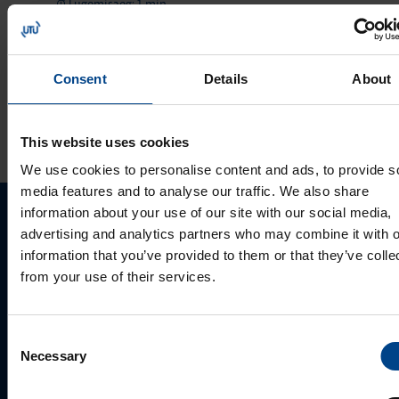
Lugemisaeg: 1 min
Victron Energy
pakkumine 2023
Consent
Details
About
VAATA ROHKEM ARTIKLEID
This website uses cookies
We use cookies to personalise content and ads, to provide s
media features and to analyse our traffic. We also share
information about your use of our site with our social media,
Palun võtke meiega ühendust
advertising and analytics partners who may combine it with o
information that you’ve provided to them or that they’ve colle
from your use of their services.
Consent
Necessary
Selection