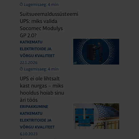
Lugemisaeg: 4 min
Suitsueemaldussüsteemi
UPS: miks valida
Socomec Modulys
GP 2.0?
KATKEMATU
ELEKTRITOIDE JA
VÕRGU KVALITEET
22.1.2026
Lugemisaeg: 4 min
UPS ei ole lihtsalt
kast nurgas – miks
hooldus hoiab sinu
äri töös
ERIPAKKUMINE
KATKEMATU
ELEKTRITOIDE JA
VÕRGU KVALITEET
6.10.2023