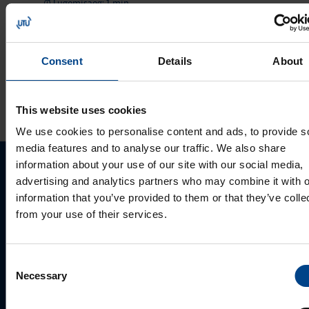
Lugemisaeg: 1 min
Victron Energy
pakkumine 2023
Consent
Details
About
VAATA ROHKEM ARTIKLEID
This website uses cookies
We use cookies to personalise content and ads, to provide s
media features and to analyse our traffic. We also share
information about your use of our site with our social media,
Palun võtke meiega ühendust
advertising and analytics partners who may combine it with o
information that you’ve provided to them or that they’ve colle
from your use of their services.
Consent
Necessary
Selection