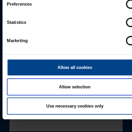
Preferences
JÕUELEKTROONIKA TOOTEJUHT/HOOLDUSJUHT
Statistics
Nikolai Sokolov
+372 57880500
Marketing
nikolai.sokolov@utugroup.com
Eesnimi
*
Allow all cookies
Allow selection
Perekonnanimi
*
Use necessary cookies only
Ettevõte