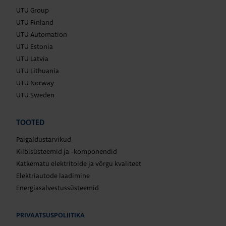
UTU Group
UTU Finland
UTU Automation
UTU Estonia
UTU Latvia
UTU Lithuania
UTU Norway
UTU Sweden
TOOTED
Paigaldustarvikud
Kilbisüsteemid ja -komponendid
Katkematu elektritoide ja võrgu kvaliteet
Elektriautode laadimine
Energiasalvestussüsteemid
PRIVAATSUSPOLIITIKA