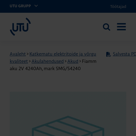
Töötajad
UTU GRUPP
UTU Eesti
Otsi
AVA
saidilt
MENÜÜ
Avaleht
>
Katkematu elektritoide ja võrgu
Salvesta PD
kvaliteet
>
Akulahendused
>
Akud
>
Fiamm
aku 2V 4240Ah, mark SMG/S4240