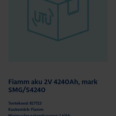
Fiamm aku 2V 4240Ah, mark
SMG/S4240
Tootekood: 817723
Kaubamärk: Fiamm
Minimaalne pakendi suurus: 1 tükk