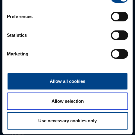
Palun võtke meiega ühendust
Preferences
Statistics
Marketing
Allow all cookies
MÜÜGIJUHT
Mark Milvek
Allow selection
+372 56560000
mark.milvek@utugroup.com
Use necessary cookies only
Eesnimi
*