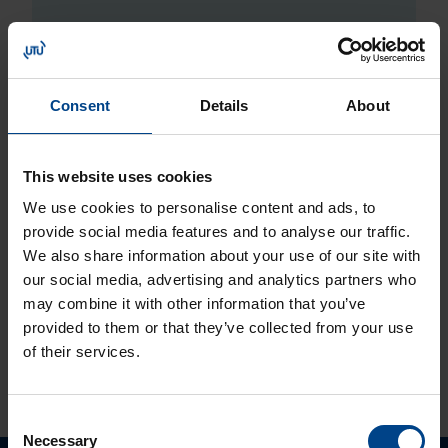
300
PIKKUS (MM)
850
LAIUS (MM)
Consent
Details
About
1450
KÕRGUS (MM)
This website uses cookies
ETIM ANDMED
We use cookies to personalise content and ads, to
provide social media features and to analyse our traffic.
We also share information about your use of our site with
LOGISTIKAANDMED
our social media, advertising and analytics partners who
may combine it with other information that you’ve
provided to them or that they’ve collected from your use
HINNANGUD JA MÄRGISTUSED
of their services.
Consent
Necessary
Selection