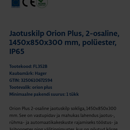
Jaotuskilp Orion Plus, 2-osaline,
1450x850x300 mm, polüester,
IP65
Tootekood: FL352B
Kaubamärk: Hager
GTIN: 3250610672594
Tootevalik: orion plus
Minimaalne pakendi suurus: 1 tükk
Orion Plus 2-osaline jaotuskilp sokliga, 1450x850x300
mm. See
on vastupidav ja mahukas lahendus jaotus-,
rühma- ja automaatikakeskuste rajamiseks tööstus- ja
ärihoonetes ning välitingimustes, kus on nõutud kõrge