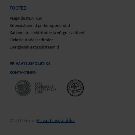
TOOTED
Paigaldustarvikud
Kilbisüsteemid ja -komponendid
Katkematu elektritoide ja võrgu kvaliteet
Elektriautode laadimine
Energiasalvestussüsteemid
PRIVAATSUSPOLIITIKA
KONTAKTINFO
© UTU Group
Privaatsuspoliitika