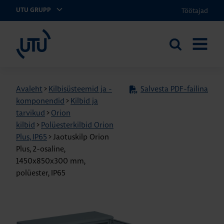
Töötajad
UTU GRUPP
UTU Eesti
Otsi
AVA
saidilt
MENÜÜ
Avaleht
>
Kilbisüsteemid ja -
Salvesta PDF-failina
komponendid
>
Kilbid ja
tarvikud
>
Orion
kilbid
>
Polüesterkilbid Orion
Plus, IP65
>
Jaotuskilp Orion
Plus, 2-osaline,
1450x850x300 mm,
polüester, IP65