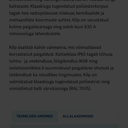
kaitseaste. Klaaskiuga tugevdatud polüesterkorpus
tagab hea vastupidavuse niiskuse, kemikaalide ja
mehaaniliste koormuste suhtes. Kilp on varustatud
kolme paigaldusreaga ning sobib kuni 630 A
nimivooluga lahendustele.
Kilp sisaldab kahte vaheseina, mis võimaldavad
korrastatud paigaldust. Kaitseklass IP65 tagab tõhusa
tolmu- ja veekindluse, löögikindlus IK08 ning
isolatsiooniklass II suurendavad paigalduse ohutust ja
töökindlust ka nõudlikes tingimustes. Kilp on
valmistatud klaaskiuga tugevdatud polüestrist ning
viimistletud halli värvitooniga (RAL 7035).
TEHNILISED ANDMED
ALLALAADIMISED