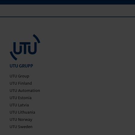
UTU GRUPP
UTU Group
UTU Finland
UTU Automation
UTU Estonia
UTU Latvia
UTU Lithuania
UTU Norway
UTU Sweden