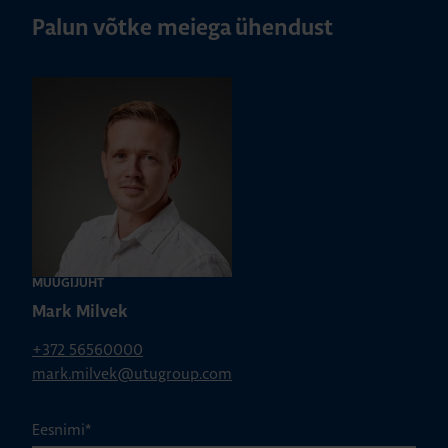
Palun võtke meiega ühendust
MÜÜGIJUHT
Mark Milvek
+372 56560000
mark.milvek@utugroup.com
Eesnimi
*