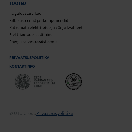
TOOTED
Paigaldustarvikud
Kilbisüsteemid ja -komponendid
Katkematu elektritoide ja võrgu kvaliteet
Elektriautode laadimine
Energiasalvestussüsteemid
PRIVAATSUSPOLIITIKA
KONTAKTINFO
© UTU Group
Privaatsuspoliitika