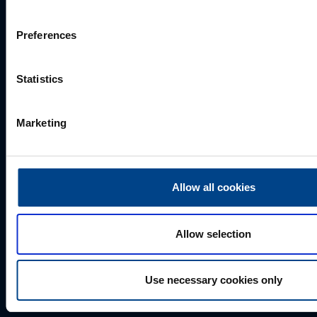
Preferences
Statistics
Marketing
Valides "Saada", annate UTU Grupile loa oma
Allow all cookies
isikuandmeid salvestada ja töödelda, et tellitud sisu
saaks Teile saata.
Allow selection
Use necessary cookies only