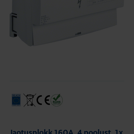
Jaotusplokk 160A, 4 poolust, 1x