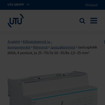
Töötajad
UTU GRUPP
UTU Eesti
Otsi
AVA
saidilt
MENÜÜ
Avaleht
>
Kilbisüsteemid ja -
komponendid
>
Klemmid
>
Jaotusklemmid
>
Jaotusplokk
160A, 4 poolust, 1x 25–70/3x 10–35/8x 2,5–25 mm²