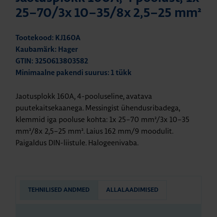
25–70/3x 10–35/8x 2,5–25 mm²
Tootekood: KJ160A
Kaubamärk: Hager
GTIN: 3250613803582
Minimaalne pakendi suurus: 1 tükk
Jaotusplokk 160A, 4-pooluseline, avatava
puutekaitsekaanega. Messingist ühendusribadega,
klemmid iga pooluse kohta: 1x 25–70 mm²/3x 10–35
mm²/8x 2,5–25 mm². Laius 162 mm/9 moodulit.
Paigaldus DIN-liistule. Halogeenivaba.
TEHNILISED ANDMED
ALLALAADIMISED