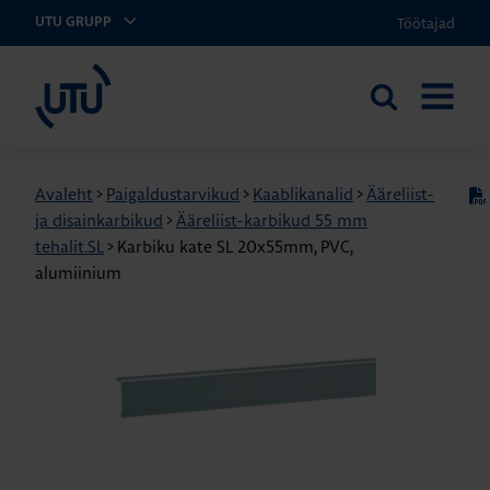
Töötajad
UTU GRUPP
UTU Eesti
Otsi
AVA
saidilt
MENÜÜ
Avaleht
>
Paigaldustarvikud
>
Kaablikanalid
>
Ääreliist-
ja disainkarbikud
>
Ääreliist-karbikud 55 mm
tehalit.SL
>
Karbiku kate SL 20x55mm, PVC,
alumiinium