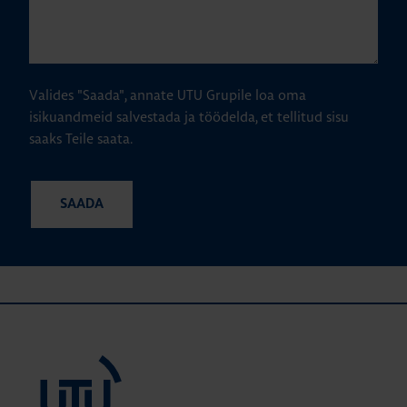
Valides "Saada", annate UTU Grupile loa oma
isikuandmeid salvestada ja töödelda, et tellitud sisu
saaks Teile saata.