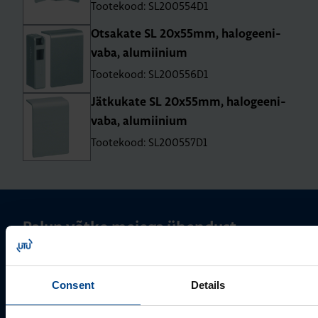
Tootekood: SL200554D1
Otsa­kate SL 20x55mm, halo­gee­ni­
vaba, alu­mii­nium
Tootekood: SL200556D1
Jät­ku­kate SL 20x55mm, halo­gee­ni­
vaba, alu­mii­nium
Tootekood: SL200557D1
Palun võtke meiega ühendust
Consent
Details