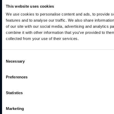
This website uses cookies
We use cookies to personalise content and ads, to provide s
features and to analyse our traffic. We also share informatio
of our site with our social media, advertising and analytics 
combine it with other information that you’ve provided to them
MÜÜGIJUHT
collected from your use of their services.
Mark Milvek
+372 56560000
mark.milvek@utugroup.com
Consent
Necessary
Selection
Eesnimi
*
Preferences
Perekonnanimi
*
Statistics
Marketing