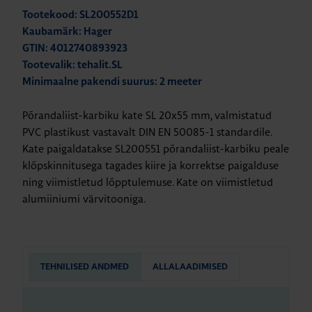
Tootekood: SL200552D1
Kaubamärk: Hager
GTIN: 4012740893923
Tootevalik: tehalit.SL
Minimaalne pakendi suurus: 2 meeter
Põrandaliist-karbiku kate SL 20x55 mm, valmistatud
PVC plastikust vastavalt DIN EN 50085-1 standardile.
Kate paigaldatakse SL200551 põrandaliist-karbiku peale
klõpskinnitusega tagades kiire ja korrektse paigalduse
ning viimistletud lõpptulemuse. Kate on viimistletud
alumiiniumi värvitooniga.
TEHNILISED ANDMED
ALLALAADIMISED