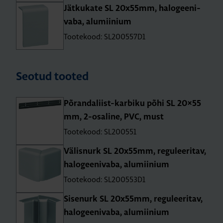
Jät­ku­kate SL 20x55mm, halo­gee­ni­
vaba, alu­mii­nium
Tootekood: SL200557D1
Seotud tooted
Põran­da­liist-kar­biku põhi SL 20×55
mm, 2-osa­line, PVC, must
Tootekood: SL200551
Välis­nurk SL 20x55mm, regu­lee­ri­tav,
halo­gee­ni­vaba, alu­mii­nium
Tootekood: SL200553D1
Sise­nurk SL 20x55mm, regu­lee­ri­tav,
halo­gee­ni­vaba, alu­mii­nium