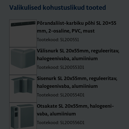
Valikulised kohustuslikud tooted
Põran­da­liist-kar­biku põhi SL 20×55
mm, 2-osa­line, PVC, must
Tootekood: SL200551
Välis­nurk SL 20x55mm, regu­lee­ri­tav,
halo­gee­ni­vaba, alu­mii­nium
Tootekood: SL200553D1
Sise­nurk SL 20x55mm, regu­lee­ri­tav,
halo­gee­ni­vaba, alu­mii­nium
Tootekood: SL200554D1
Otsa­kate SL 20x55mm, halo­gee­ni­
vaba, alu­mii­nium
Tootekood: SL200556D1