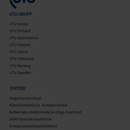
UTU GRUPP
UTU Group
UTU Finland
UTU Automation
UTU Estonia
UTU Latvia
UTU Lithuania
UTU Norway
UTU Sweden
TOOTED
Paigaldustarvikud
Kilbisüsteemid ja -komponendid
Katkematu elektritoide ja võrgu kvaliteet
Elektriautode laadimine
Energiasalvestussüsteemid