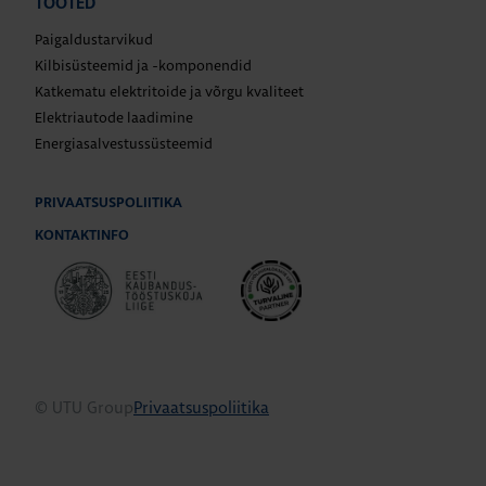
TOOTED
Paigaldustarvikud
Kilbisüsteemid ja -komponendid
Katkematu elektritoide ja võrgu kvaliteet
Elektriautode laadimine
Energiasalvestussüsteemid
PRIVAATSUSPOLIITIKA
KONTAKTINFO
© UTU Group
Privaatsuspoliitika