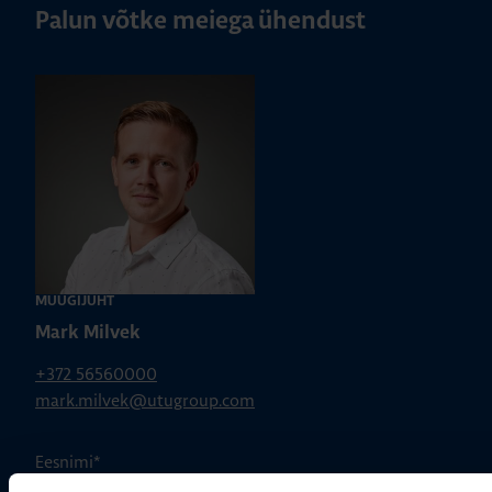
Palun võtke meiega ühendust
MÜÜGIJUHT
Mark Milvek
+372 56560000
mark.milvek@utugroup.com
Eesnimi
*