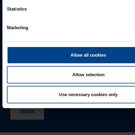
Statistics
Marketing
Allow all cookies
Allow selection
Valides "Saada", annate UTU Grupile loa oma
isikuandmeid salvestada ja töödelda, et tellitud sisu
saaks Teile saata.
Use necessary cookies only