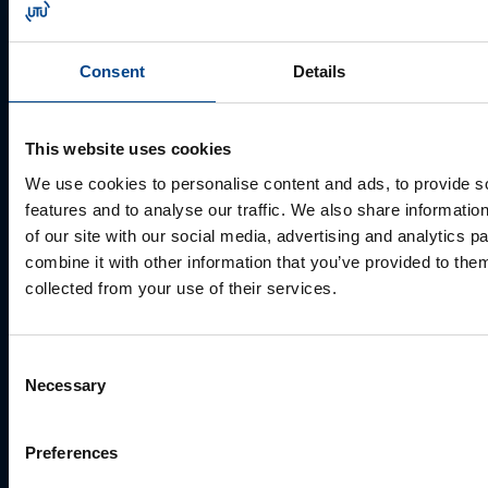
Perekonnanimi
*
Consent
Details
This website uses cookies
Ettevõte
We use cookies to personalise content and ads, to provide s
features and to analyse our traffic. We also share informatio
of our site with our social media, advertising and analytics 
E-post
*
combine it with other information that you’ve provided to them
collected from your use of their services.
Telefoni number
Consent
Necessary
Selection
Kuidas saame Teid aidata?
Preferences