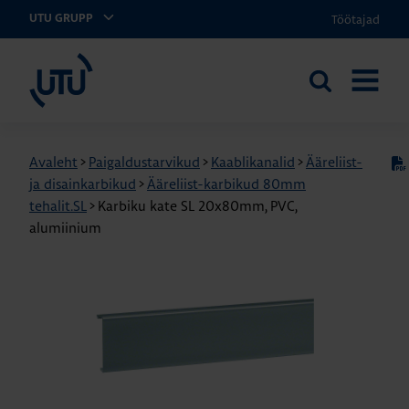
Töötajad
UTU GRUPP
UTU Eesti
Otsi
AVA
saidilt
MENÜÜ
Avaleht
>
Paigaldustarvikud
>
Kaablikanalid
>
Ääreliist-
ja disainkarbikud
>
Ääreliist-karbikud 80mm
tehalit.SL
>
Karbiku kate SL 20x80mm, PVC,
alumiinium