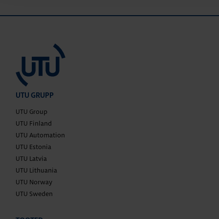
UTU GRUPP
UTU Group
UTU Finland
UTU Automation
UTU Estonia
UTU Latvia
UTU Lithuania
UTU Norway
UTU Sweden