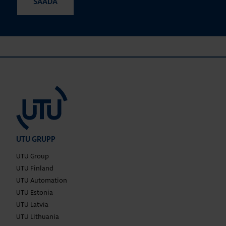
UTU GRUPP
UTU Group
UTU Finland
UTU Automation
UTU Estonia
UTU Latvia
UTU Lithuania