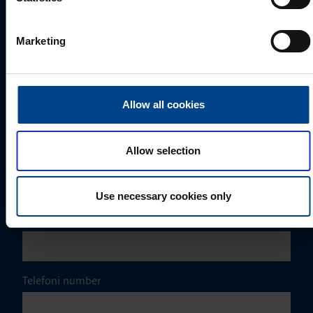
Eesnimi
*
Marketing
Perekonnanimi
*
Allow all cookies
Allow selection
Ettevõte
Use necessary cookies only
E-post
*
Telefoni number