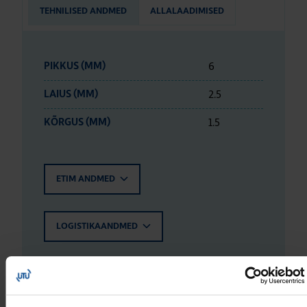
TEHNILISED ANDMED
ALLALAADIMISED
6
PIKKUS (MM)
2.5
LAIUS (MM)
1.5
KÕRGUS (MM)
ETIM ANDMED
LOGISTIKAANDMED
HINNANGUD JA MÄRGISTUSED