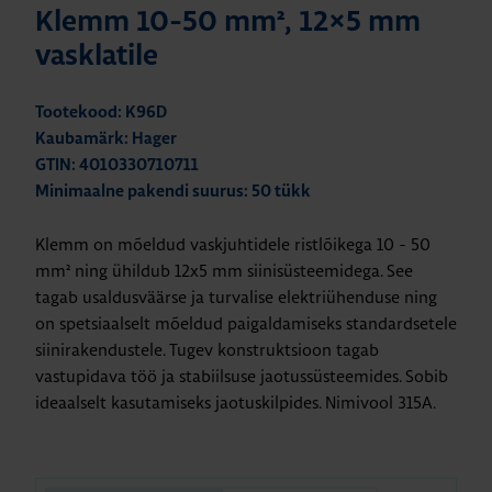
Klemm 10-50 mm², 12×5 mm
vasklatile
Tootekood: K96D
Kaubamärk: Hager
GTIN: 4010330710711
Minimaalne pakendi suurus: 50 tükk
Klemm on mõeldud vaskjuhtidele ristlõikega 10 - 50
mm² ning ühildub 12x5 mm siinisüsteemidega. See
tagab usaldusväärse ja turvalise elektriühenduse ning
on spetsiaalselt mõeldud paigaldamiseks standardsetele
siinirakendustele. Tugev konstruktsioon tagab
vastupidava töö ja stabiilsuse jaotussüsteemides. Sobib
ideaalselt kasutamiseks jaotuskilpides. Nimivool 315A.