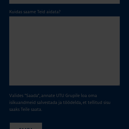
Kuidas saame Teid aidata?
Valides "Saada", annate UTU Grupile loa oma
isikuandmeid salvestada ja töödelda, et tellitud sisu
saaks Teile saata.