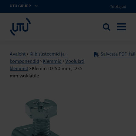
Töötajad
UTU GRUPP
UTU Eesti
Otsi
AVA
saidilt
MENÜÜ
Avaleht
>
Kilbisüsteemid ja -
Salvesta PDF-fail
komponendid
>
Klemmid
>
Voolulati
klemmid
>
Klemm 10-50 mm², 12×5
mm vasklatile