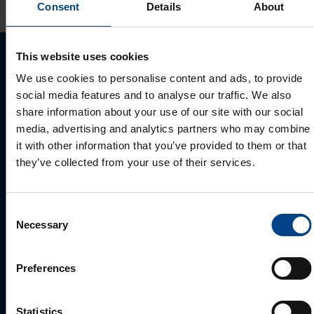
Consent
Details
About
This website uses cookies
Palun võtke meiega ühendust
We use cookies to personalise content and ads, to provide
social media features and to analyse our traffic. We also
share information about your use of our site with our social
media, advertising and analytics partners who may combine
it with other information that you’ve provided to them or that
they’ve collected from your use of their services.
Consent
Necessary
Selection
MÜÜGIJUHT
Preferences
Mark Milvek
+372 56560000
Statistics
mark.milvek@utugroup.com