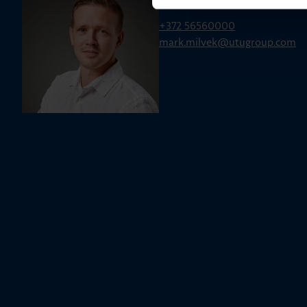
Mark Milvek
+372 56560000
mark.milvek@utugroup.com