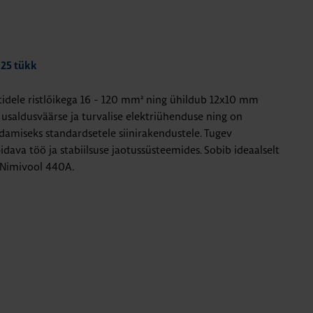
 25 tükk
dele ristlõikega 16 - 120 mm² ning ühildub 12x10 mm
 usaldusväärse ja turvalise elektriühenduse ning on
damiseks standardsetele siinirakendustele. Tugev
dava töö ja stabiilsuse jaotussüsteemides. Sobib ideaalselt
. Nimivool 440A.