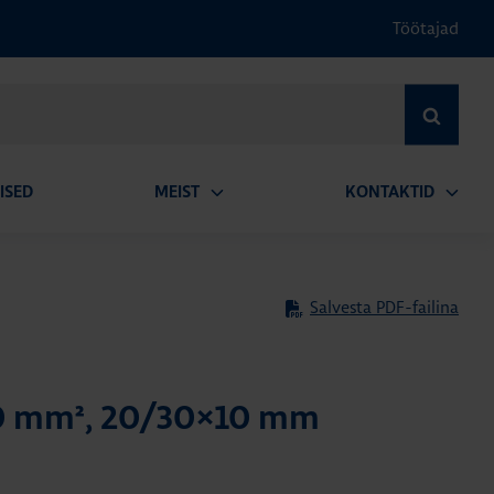
Töötajad
OTSI
ISED
MEIST
KONTAKTID
Ava
Ava
alammenüü
alamm
Salvesta PDF-failina
0 mm², 20/30×10 mm