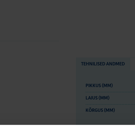
TEHNILISED ANDMED
PIKKUS (MM)
LAIUS (MM)
KÕRGUS (MM)