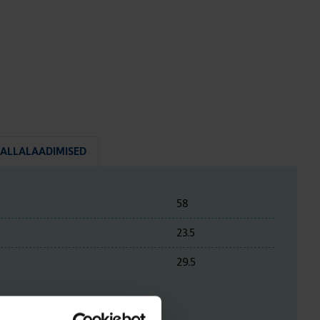
ALLALAADIMISED
58
23.5
29.5