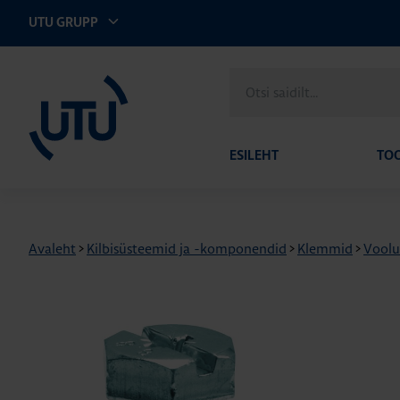
UTU GRUPP
UTU Eesti
Otsi
saidilt
ESILEHT
TO
Avaleht
>
Kilbisüsteemid ja -komponendid
>
Klemmid
>
Voolu