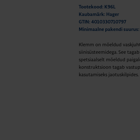
Tootekood: K96L
Kaubamärk: Hager
GTIN: 4010330710797
Minimaalne pakendi suurus:
Klemm on mõeldud vaskjuhti
siinisüsteemidega. See tagab
spetsiaalselt mõeldud paigal
konstruktsioon tagab vastupi
kasutamiseks jaotuskilpides