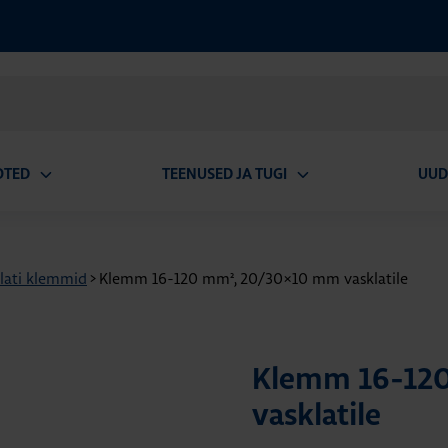
OTED
TEENUSED JA TUGI
UUD
Ava
Ava
alammenüü
alammenüü
lati klemmid
>
Klemm 16-120 mm², 20/30×10 mm vasklatile
Klemm 16-12
vasklatile