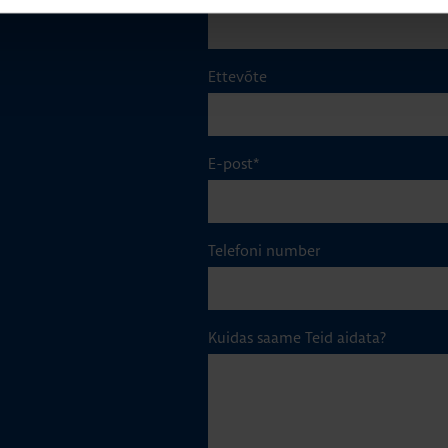
Ettevõte
E-post
*
Telefoni number
Kuidas saame Teid aidata?