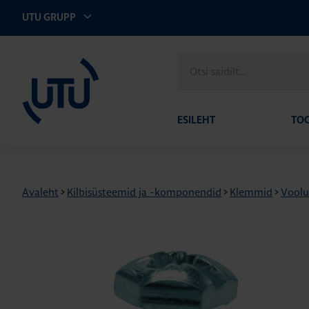
UTU GRUPP
UTU Eesti
Otsi
saidilt
ESILEHT
TO
Avaleht
>
Kilbisüsteemid ja -komponendid
>
Klemmid
>
Voolu