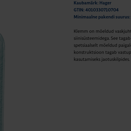
Kaubamärk: Hager
GTIN: 4010330710704
Minimaalne pakendi suurus:
Klemm on mõeldud vaskjuhti
siinisüsteemidega. See tagab
spetsiaalselt mõeldud paigal
konstruktsioon tagab vastupi
kasutamiseks jaotuskilpides.