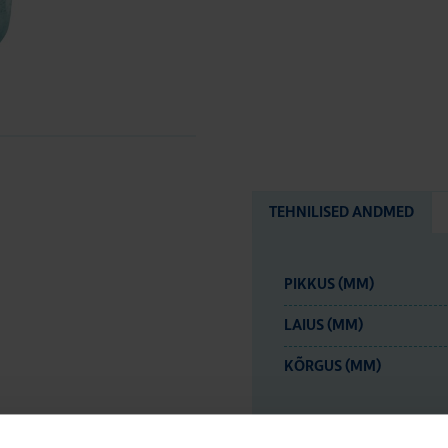
TEHNILISED ANDMED
PIKKUS (MM)
LAIUS (MM)
KÕRGUS (MM)