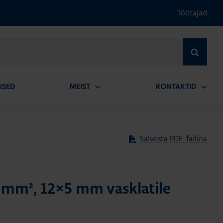
Töötajad
OTSI
ISED
MEIST
KONTAKTID
Ava
Ava
alammenüü
alamm
Salvesta PDF-failina
mm², 12×5 mm vasklatile