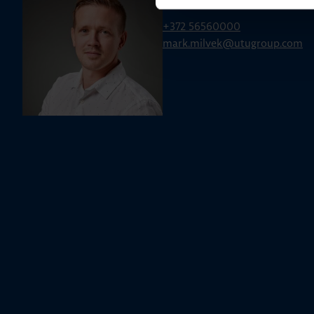
Mark Milvek
+372 56560000
mark.milvek@utugroup.com