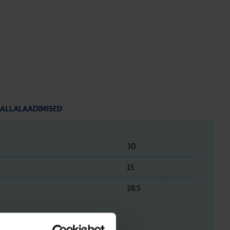
ALLALAADIMISED
30
15
28.5