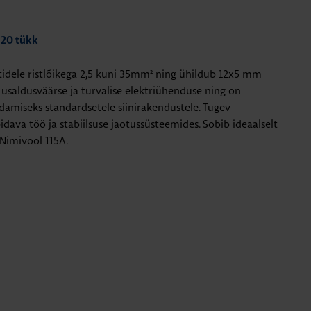
 20 tükk
dele ristlõikega 2,5 kuni 35mm² ning ühildub 12x5 mm
 usaldusväärse ja turvalise elektriühenduse ning on
damiseks standardsetele siinirakendustele. Tugev
dava töö ja stabiilsuse jaotussüsteemides. Sobib ideaalselt
 Nimivool 115A.