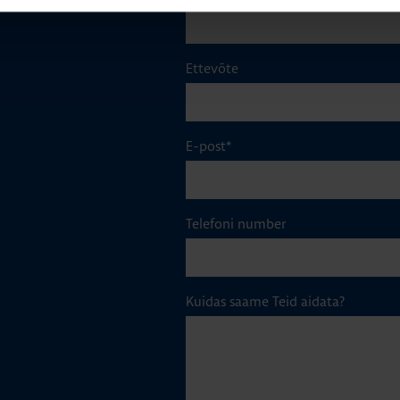
Ettevõte
E-post
*
Telefoni number
Kuidas saame Teid aidata?