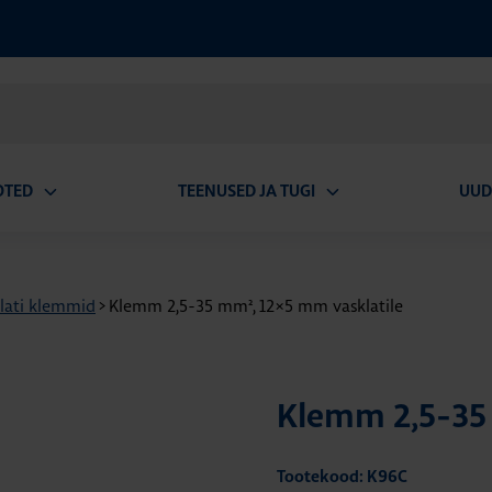
OTED
TEENUSED JA TUGI
UUD
Ava
Ava
alammenüü
alammenüü
lati klemmid
>
Klemm 2,5-35 mm², 12×5 mm vasklatile
Klemm 2,5-35 
Tootekood: K96C