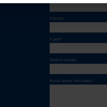
Ettevõte
E-post
*
Telefoni number
Kuidas saame Teid aidata?