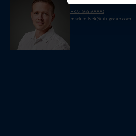
Mark Milvek
+372 56560000
mark.milvek@utugroup.com