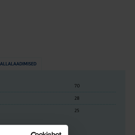
ALLALAADIMISED
70
28
25