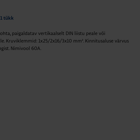
 1 tükk
a, paigaldatav vertikaalselt DIN liistu peale või
eale. Kruviklemmid: 1x25/2x16/3x10 mm². Kinnitusaluse värvus
gist. Nimivool 60A.