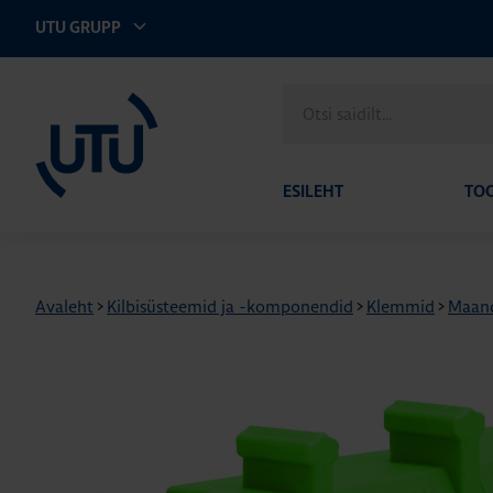
UTU GRUPP
UTU Eesti
Otsi
saidilt
ESILEHT
TO
Avaleht
>
Kilbisüsteemid ja -komponendid
>
Klemmid
>
Maand