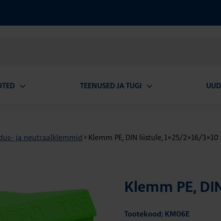
OTED
TEENUSED JA TUGI
UUD
Ava
Ava
alammenüü
alammenüü
us- ja neutraalklemmid
>
Klemm PE, DIN liistule, 1×25/2×16/3×1
Klemm PE, DIN
Tootekood: KM06E