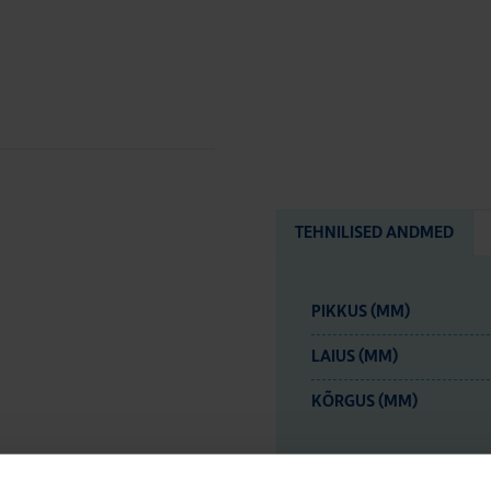
TEHNILISED ANDMED
PIKKUS (MM)
LAIUS (MM)
KÕRGUS (MM)