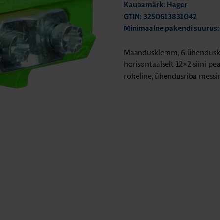
Kaubamärk: Hager
GTIN: 3250613831042
Minimaalne pakendi suurus:
Maandusklemm, 6 ühenduskoht
horisontaalselt 12×2 siini p
roheline, ühendusriba messin