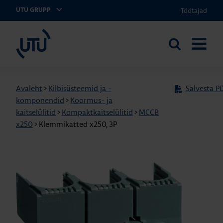
Töötajad
UTU GRUPP
UTU Eesti
Otsi
AVA
saidilt
MENÜÜ
Avaleht
>
Kilbisüsteemid ja -
Salvesta PD
komponendid
>
Koormus- ja
kaitselülitid
>
Kompaktkaitselülitid
>
MCCB
x250
>
Klemmikatted x250, 3P