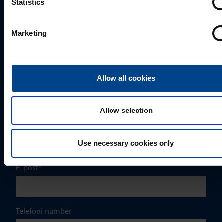
Statistics
mark.milvek@utugroup.com
Marketing
Eesnimi
*
Allow all cookies
Perekonnanimi
*
Allow selection
Ettevõte
Use necessary cookies only
E-post
*
Telefoni number