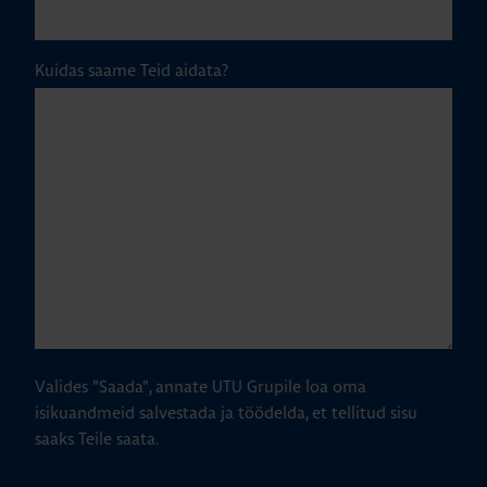
Kuidas saame Teid aidata?
Valides "Saada", annate UTU Grupile loa oma
isikuandmeid salvestada ja töödelda, et tellitud sisu
saaks Teile saata.