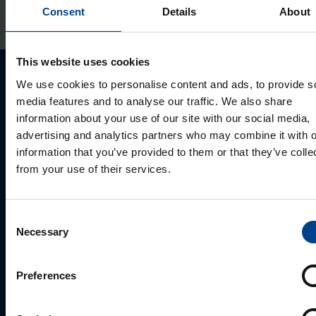
Tootekood: HNB125H
Consent
Details
About
This website uses cookies
We use cookies to personalise content and ads, to provide s
Palun võtke meiega ühendust
media features and to analyse our traffic. We also share
information about your use of our site with our social media,
advertising and analytics partners who may combine it with o
information that you’ve provided to them or that they’ve colle
from your use of their services.
Consent
Necessary
Selection
MÜÜGIJUHT
Preferences
Mark Milvek
+372 56560000