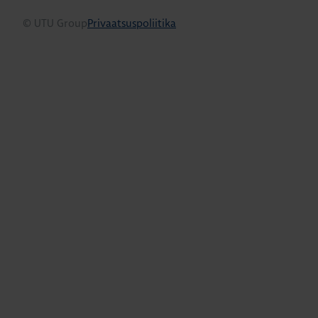
© UTU Group
Privaatsuspoliitika