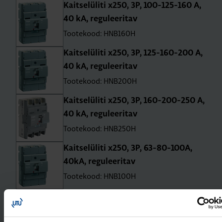
Kait­se­lü­liti x250, 3P, 100-125-160 A,
40 kA, regu­lee­ri­tav
Tootekood: HNB160H
Kait­se­lü­liti x250, 3P, 125-160-200 A,
40 kA, regu­lee­ri­tav
Tootekood: HNB200H
Kait­se­lü­liti x250, 3P, 160-200-250 A,
40 kA, regu­lee­ri­tav
Tootekood: HNB250H
Kait­se­lü­liti x250, 3P, 63-80-100A,
40kA, regu­lee­ri­tav
Tootekood: HNB100H
Kait­se­lü­liti x250, 3P, 80-100-125A,
40kA, regu­lee­ri­tav