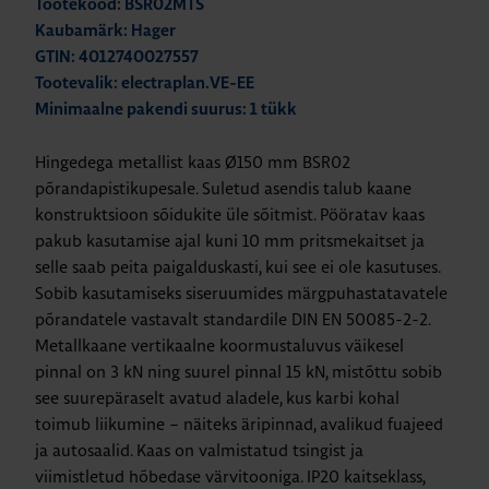
Tootekood: BSR02MTS
Kaubamärk: Hager
GTIN: 4012740027557
Tootevalik: electraplan.VE-EE
Minimaalne pakendi suurus: 1 tükk
Hingedega metallist kaas Ø150 mm BSR02
põrandapistikupesale. Suletud asendis talub kaane
konstruktsioon sõidukite üle sõitmist. Pööratav kaas
pakub kasutamise ajal kuni 10 mm pritsmekaitset ja
selle saab peita paigalduskasti, kui see ei ole kasutuses.
Sobib kasutamiseks siseruumides märgpuhastatavatele
põrandatele vastavalt standardile DIN EN 50085-2-2.
Metallkaane vertikaalne koormustaluvus väikesel
pinnal on 3 kN ning suurel pinnal 15 kN, mistõttu sobib
see suurepäraselt avatud aladele, kus karbi kohal
toimub liikumine – näiteks äripinnad, avalikud fuajeed
ja autosaalid. Kaas on valmistatud tsingist ja
viimistletud hõbedase värvitooniga. IP20 kaitseklass,