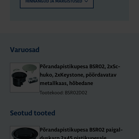
HINNANGUD JA MÄRGISTUSED
Varuosad
Põran­da­pis­ti­ku­pesa BSR02, 2xSc­
huko, 2xKeys­tone, pöörda­va­tav
metall­kaas, hõbe­dane
Tootekood: BSR02D02
Seotud tooted
Põran­da­pis­ti­ku­pesa BSR02 pai­gal­
dus­karp 2×45 pis­ti­ku­pe­sale