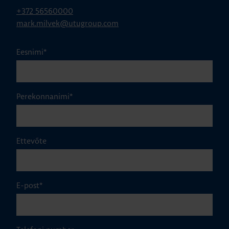
+372 56560000
mark.milvek@utugroup.com
Eesnimi
*
Perekonnanimi
*
Ettevõte
E-post
*