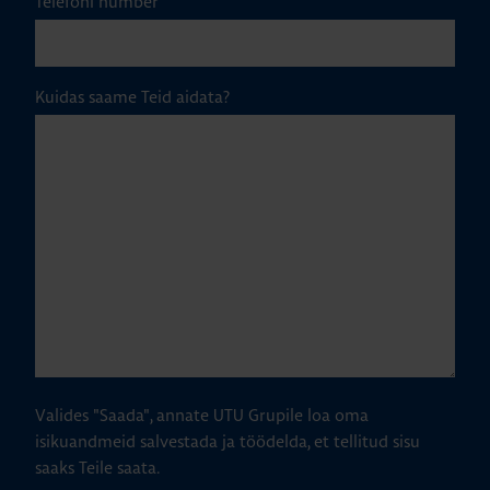
Telefoni number
Kuidas saame Teid aidata?
Valides "Saada", annate UTU Grupile loa oma
isikuandmeid salvestada ja töödelda, et tellitud sisu
saaks Teile saata.