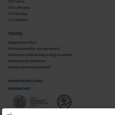
UTU Latvia
UTU Lithuania
UTU Norway
UTU Sweden
TOOTED
Paigaldustarvikud
Kilbisüsteemid ja -komponendid
Katkematu elektritoide ja võrgu kvaliteet
Elektriautode laadimine
Energiasalvestussüsteemid
PRIVAATSUSPOLIITIKA
KONTAKTINFO