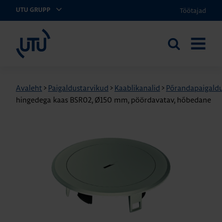
Töötajad
UTU GRUPP
UTU Eesti
Otsi
AVA
saidilt
MENÜÜ
Avaleht
>
Paigaldustarvikud
>
Kaablikanalid
>
Põrandapaigald
hingedega kaas BSR02, Ø150 mm, pöördavatav, hõbedane