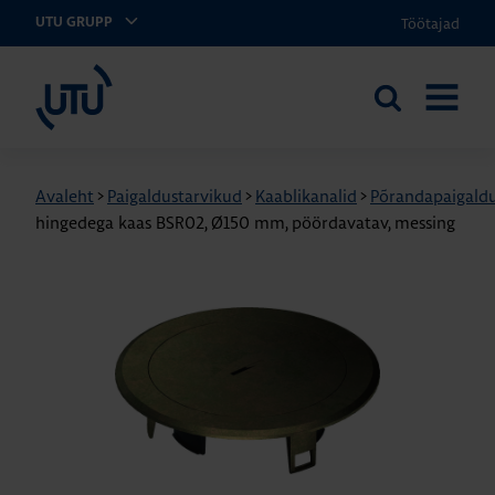
Töötajad
UTU GRUPP
UTU Eesti
Otsi
AVA
saidilt
MENÜÜ
Avaleht
>
Paigaldustarvikud
>
Kaablikanalid
>
Põrandapaigald
hingedega kaas BSR02, Ø150 mm, pöördavatav, messing