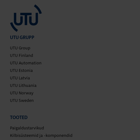
UTU GRUPP
UTU Group
UTU Finland
UTU Automation
UTU Estonia
UTU Latvia
UTU Lithuania
UTU Norway
UTU Sweden
TOOTED
Paigaldustarvikud
Kilbisüsteemid ja -komponendid