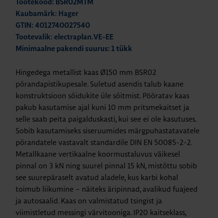
Tootekood: BSR02MTM
Kaubamärk: Hager
GTIN: 4012740027540
Tootevalik: electraplan.VE-EE
Minimaalne pakendi suurus: 1 tükk
Hingedega metallist kaas Ø150 mm BSR02
põrandapistikupesale. Suletud asendis talub kaane
konstruktsioon sõidukite üle sõitmist. Pööratav kaas
pakub kasutamise ajal kuni 10 mm pritsmekaitset ja
selle saab peita paigalduskasti, kui see ei ole kasutuses.
Sobib kasutamiseks siseruumides märgpuhastatavatele
põrandatele vastavalt standardile DIN EN 50085-2-2.
Metallkaane vertikaalne koormustaluvus väikesel
pinnal on 3 kN ning suurel pinnal 15 kN, mistõttu sobib
see suurepäraselt avatud aladele, kus karbi kohal
toimub liikumine – näiteks äripinnad, avalikud fuajeed
ja autosaalid. Kaas on valmistatud tsingist ja
viimistletud messingi värvitooniga. IP20 kaitseklass,