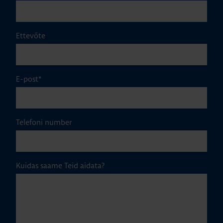
Ettevõte
E-post
*
Telefoni number
Kuidas saame Teid aidata?