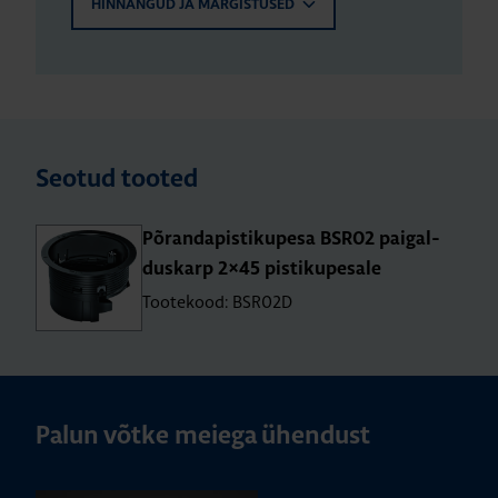
HINNANGUD JA MÄRGISTUSED
Seotud tooted
Põran­da­pis­ti­ku­pesa BSR02 pai­gal­
dus­karp 2×45 pis­ti­ku­pe­sale
Tootekood: BSR02D
Palun võtke meiega ühendust