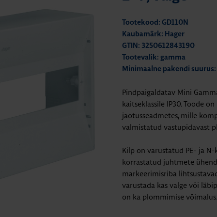
Tootekood: GD110N
Kaubamärk: Hager
GTIN: 3250612843190
Tootevalik: gamma
Minimaalne pakendi suurus:
Pindpaigaldatav Mini Gamma
kaitseklassile IP30. Toode 
jaotusseadmetes, mille kompo
valmistatud vastupidavast pl
Kilp on varustatud PE- ja N
korrastatud juhtmete ühenda
markeerimisriba lihtsustavad
varustada kas valge või läbi
on ka plommimise võimalus. U