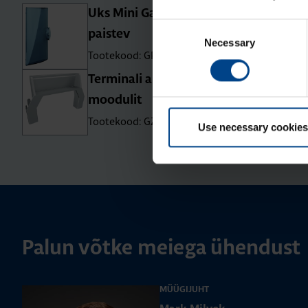
Uks Mini Gamma, 10 moo­du­lit, läbi­
Consent
pais­tev
Necessary
Selection
Tootekood: GP110T
Ter­mi­nali alus, Mini Gamma, 10
moo­du­lit
Tootekood: GZ110S
Use necessary cookies
Palun võtke meiega ühendust
MÜÜGIJUHT