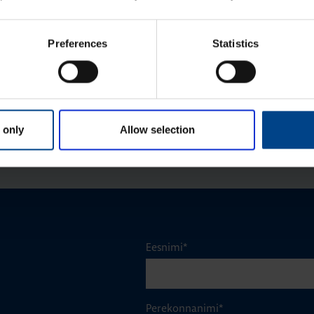
Uks Mini Gamma, 10 moo­du­lit, valge
Tootekood: GP110P
Preferences
Statistics
PE-ter­mi­nal, Mini Gamma, 7 ühen­
dus­kohta, 63A, rohe­line
Tootekood: GZ07E
 only
Allow selection
Eesnimi
*
Perekonnanimi
*