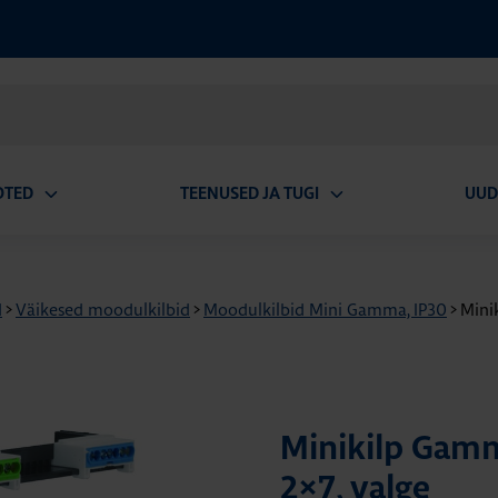
OTED
TEENUSED JA TUGI
UUD
Ava
Ava
alammenüü
alammenüü
d
>
Väikesed moodulkilbid
>
Moodulkilbid Mini Gamma, IP30
>
Mini
Minikilp Gamm
2×7, valge