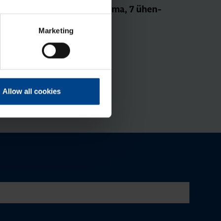
N-ter­mi­nal, Mini Gamma, 7 ühen­
dus­kohta, 63A, sinine
Marketing
Tootekood: GZ07N
Allow all cookies