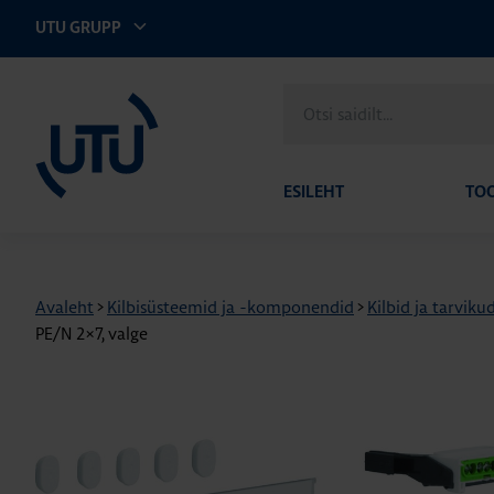
UTU GRUPP
UTU Eesti
Otsi
saidilt
ESILEHT
TO
Avaleht
>
Kilbisüsteemid ja -komponendid
>
Kilbid ja tarviku
PE/N 2×7, valge