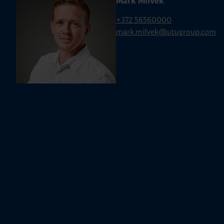
Mark Milvek
+372 56560000
mark.milvek@utugroup.com