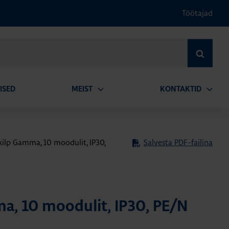
Töötajad
OTSI
ISED
MEIST
KONTAKTID
Ava
Ava
alammenüü
alamm
kilp Gamma, 10 moodulit, IP30,
Salvesta PDF-failina
a, 10 moodulit, IP30, PE/N