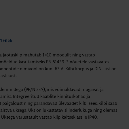
 1 tükk
 jaotuskilp mahutab 1×10 moodulit ning vastab
on mõeldud kasutamiseks EN 61439-3 nõuetele vastavates
nentide nimivool on kuni 63 A. Kilbi korpus ja DIN-liist on
astikust.
-klemmidega (PE/N 2×7), mis võimaldavad mugavat ja
mist. Integreeritud kaablite kinnituskohad ja
 paigaldust ning parandavad ülevaadet kilbi sees. Kilpi saab
paistva uksega. Uks on lukustatav silinderlukuga ning olemas
ksega varustatult vastab kilp kaitseklassile IP40.