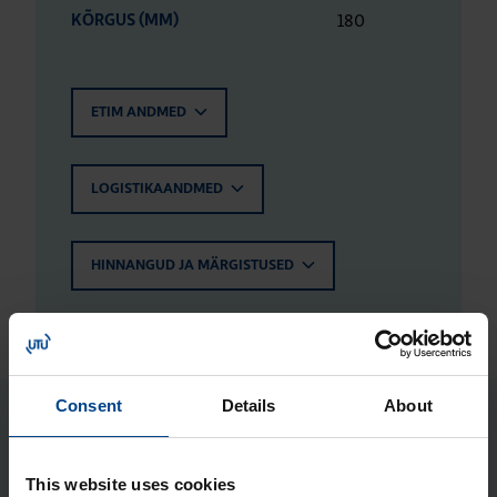
180
KÕRGUS (MM)
ETIM ANDMED
LOGISTIKAANDMED
HINNANGUD JA MÄRGISTUSED
Consent
Details
About
Seotud tooted
This website uses cookies