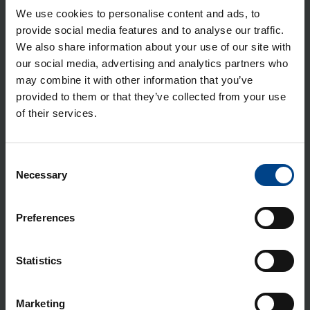
Uks Mini Gamma, 8 moo­du­lit, läbi­
We use cookies to personalise content and ads, to
pais­tev
provide social media features and to analyse our traffic.
Tootekood: GP108T
We also share information about your use of our site with
our social media, advertising and analytics partners who
Uks Mini Gamma, 8 moo­du­lit, valge
may combine it with other information that you’ve
Tootekood: GP108P
provided to them or that they’ve collected from your use
of their services.
N-ter­mi­nal, Mini Gamma, 7 ühen­
dus­kohta, 63A, sinine
Consent
Tootekood: GZ07N
Necessary
Selection
Ter­mi­nali alus, Mini Gamma, 8 moo­
Preferences
du­lit
Tootekood: GZ108S
Statistics
PE-ter­mi­nal, Mini Gamma, 7 ühen­
dus­kohta, 63A, rohe­line
Marketing
Tootekood: GZ07E