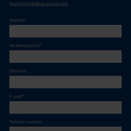
mark.milvek@utugroup.com
Eesnimi
*
Perekonnanimi
*
Ettevõte
E-post
*
Telefoni number