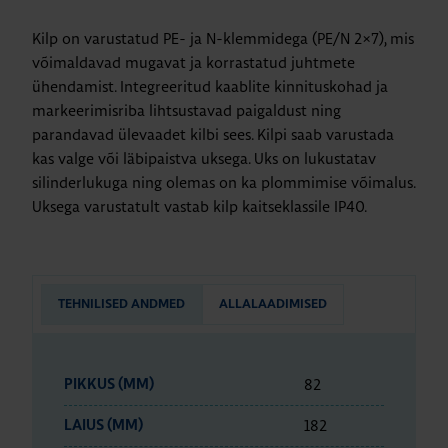
Kilp on varustatud PE- ja N-klemmidega (PE/N 2×7), mis
võimaldavad mugavat ja korrastatud juhtmete
ühendamist. Integreeritud kaablite kinnituskohad ja
markeerimisriba lihtsustavad paigaldust ning
parandavad ülevaadet kilbi sees. Kilpi saab varustada
kas valge või läbipaistva uksega. Uks on lukustatav
silinderlukuga ning olemas on ka plommimise võimalus.
Uksega varustatult vastab kilp kaitseklassile IP40.
TEHNILISED ANDMED
ALLALAADIMISED
82
PIKKUS (MM)
182
LAIUS (MM)