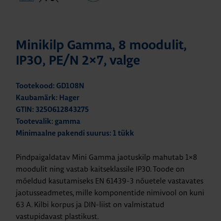
Minikilp Gamma, 8 moodulit,
IP30, PE/N 2×7, valge
Tootekood: GD108N
Kaubamärk: Hager
GTIN: 3250612843275
Tootevalik: gamma
Minimaalne pakendi suurus: 1 tükk
Pindpaigaldatav Mini Gamma jaotuskilp mahutab 1×8
moodulit ning vastab kaitseklassile IP30. Toode on
mõeldud kasutamiseks EN 61439-3 nõuetele vastavates
jaotusseadmetes, mille komponentide nimivool on kuni
63 A. Kilbi korpus ja DIN-liist on valmistatud
vastupidavast plastikust.