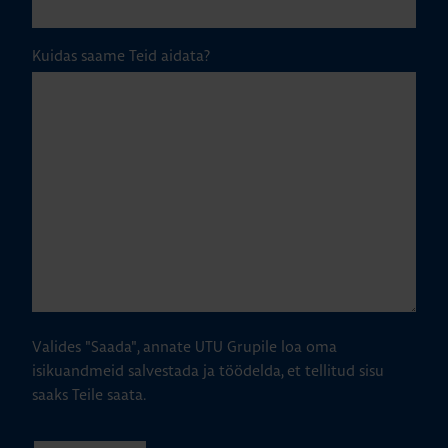
Kuidas saame Teid aidata?
Valides "Saada", annate UTU Grupile loa oma
isikuandmeid salvestada ja töödelda, et tellitud sisu
saaks Teile saata.