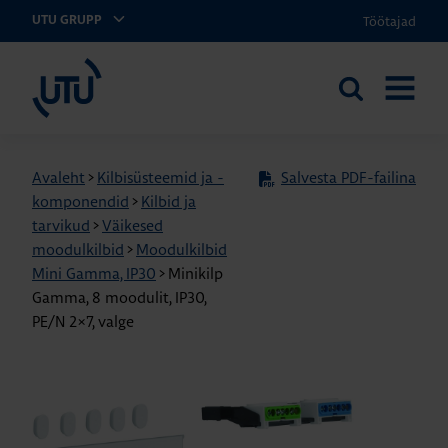
Töötajad
UTU GRUPP
UTU Eesti
Otsi
AVA
saidilt
MENÜÜ
Avaleht
>
Kilbisüsteemid ja -
Salvesta PDF-failina
komponendid
>
Kilbid ja
tarvikud
>
Väikesed
moodulkilbid
>
Moodulkilbid
Mini Gamma, IP30
>
Minikilp
Gamma, 8 moodulit, IP30,
PE/N 2×7, valge