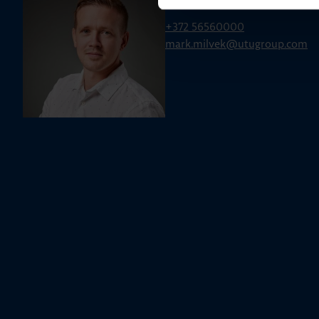
Mark Milvek
+372 56560000
mark.milvek@utugroup.com