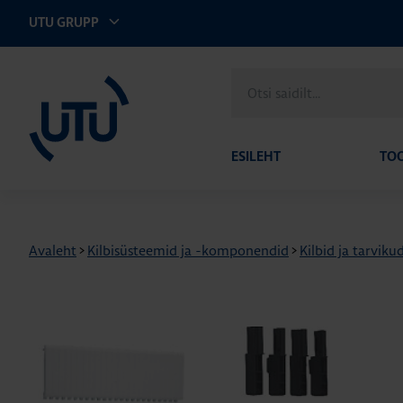
UTU GRUPP
UTU Eesti
Otsi
saidilt
ESILEHT
TO
Avaleht
>
Kilbisüsteemid ja -komponendid
>
Kilbid ja tarviku