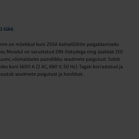
 1 tükk
m on mõeldud kuni 250A kaitselülitite paigaldamiseks
es.
Moodul on varustatud DIN-liistudega ning sisaldab 150
umi, võimaldades paindlikku seadmete paigutust. Sobib
es kuni 1600 A (3 AC, 690 V, 50 Hz). Tagab korrastatud ja
htsustab seadmete paigutust ja hooldust.