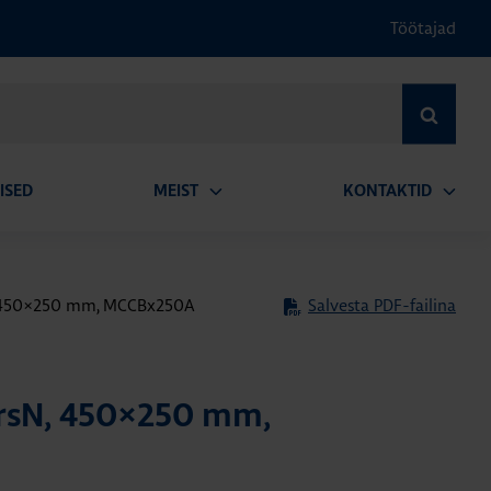
Töötajad
OTSI
ISED
MEIST
KONTAKTID
Ava
Ava
alammenüü
alamm
, 450×250 mm, MCCBx250A
Salvesta PDF-failina
rsN, 450×250 mm,