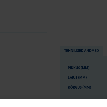
TEHNILISED ANDMED
PIKKUS (MM)
LAIUS (MM)
KÕRGUS (MM)