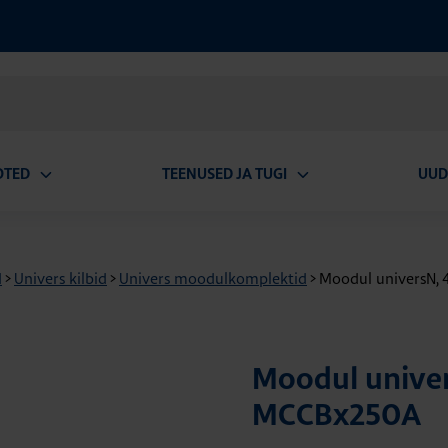
OTED
TEENUSED JA TUGI
UUD
Ava
Ava
alammenüü
alammenüü
d
>
Univers kilbid
>
Univers moodulkomplektid
>
Moodul universN
Moodul unive
MCCBx250A