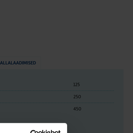
ALLALAADIMISED
125
250
450