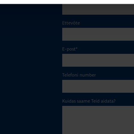
Ettevõte
E-post
*
Telefoni number
Kuidas saame Teid aidata?