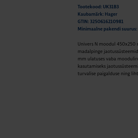
Tootekood: UK31B3
Kaubamärk: Hager
GTIN: 3250616210981
Minimaalne pakendi suurus:
Univers N moodul 450x250 m
madalpinge jaotussüsteemid
mm ulatuses vaba mooduliru
kasutamiseks jaotussüsteemid
turvalise paigalduse ning li