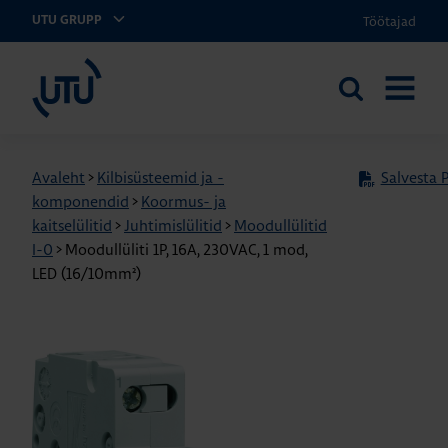
Töötajad
UTU GRUPP
UTU Eesti
Otsi
AVA
saidilt
MENÜÜ
Avaleht
>
Kilbisüsteemid ja -
Salvesta 
komponendid
>
Koormus- ja
kaitselülitid
>
Juhtimislülitid
>
Moodullülitid
I-0
>
Moodullüliti 1P, 16A, 230VAC, 1 mod,
LED (16/10mm²)