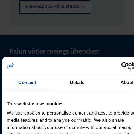
HINNANGUD JA MÄRGISTUSED
Palun võtke meiega ühendust
Consent
Details
About
This website uses cookies
We use cookies to personalise content and ads, to provide s
media features and to analyse our traffic. We also share
information about your use of our site with our social media,
MÜÜGIJUHT