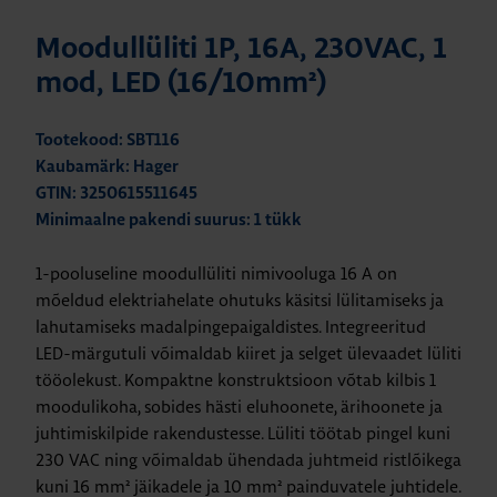
Moodullüliti 1P, 16A, 230VAC, 1
mod, LED (16/10mm²)
Tootekood: SBT116
Kaubamärk: Hager
GTIN: 3250615511645
Minimaalne pakendi suurus: 1 tükk
1-pooluseline moodullüliti nimivooluga 16 A on
mõeldud elektriahelate ohutuks käsitsi lülitamiseks ja
lahutamiseks madalpingepaigaldistes. Integreeritud
LED-märgutuli võimaldab kiiret ja selget ülevaadet lüliti
tööolekust. Kompaktne konstruktsioon võtab kilbis 1
moodulikoha, sobides hästi eluhoonete, ärihoonete ja
juhtimiskilpide rakendustesse. Lüliti töötab pingel kuni
230 VAC ning võimaldab ühendada juhtmeid ristlõikega
kuni 16 mm² jäikadele ja 10 mm² painduvatele juhtidele.