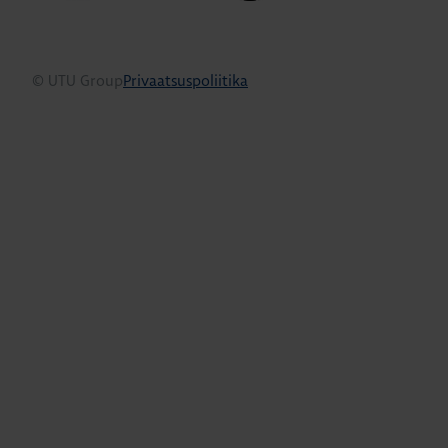
© UTU Group
Privaatsuspoliitika