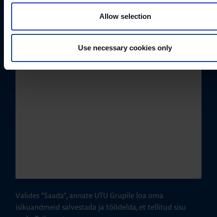
Telefoni number
Allow selection
Use necessary cookies only
Kuidas saame Teid aidata?
Valides "Saada", annate UTU Grupile loa oma
isikuandmeid salvestada ja töödelda, et tellitud sisu