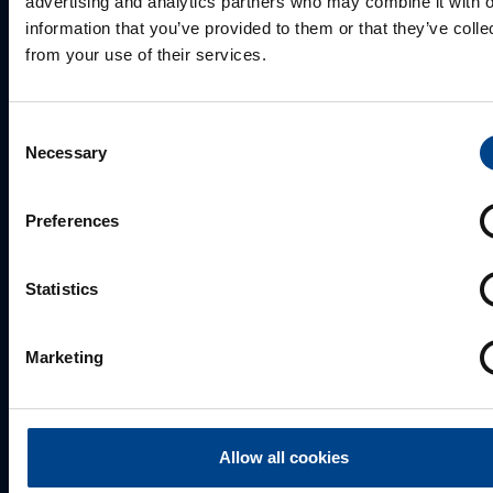
advertising and analytics partners who may combine it with o
Mark Milvek
information that you’ve provided to them or that they’ve colle
+372 56560000
from your use of their services.
mark.milvek@utugroup.com
Consent
Eesnimi
*
Necessary
Selection
Preferences
Perekonnanimi
*
Statistics
Ettevõte
Marketing
E-post
*
Allow all cookies