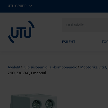
UTU GRUPP
UTU Eesti
Otsi
saidilt
ESILEHT
TO
Avaleht
>
Kilbisüsteemid ja -komponendid
>
Mootorikäivitid,
2NO, 230VAC, 1 moodul