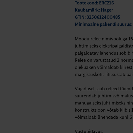
Tootekood: ERC216
Kaubamärk: Hager
GTIN: 3250612400485
Minimaalne pakendi suurus:
Moodulrelee nimivooluga 1
juhtimiseks elektripaigaldis
paigaldatav lahendus sobib h
Relee on varustatud 2 norma
olekuaken võimaldab kiiresti
märgistuskoht lihtsustab pai
Vajadusel saab releed täien
suurendab juhtimisvõimaluste
manuaalseks juhtimiseks nin
konstruktsioon võtab kilbis
võimaldab ühendada kuni 6 
Vastupidavus: