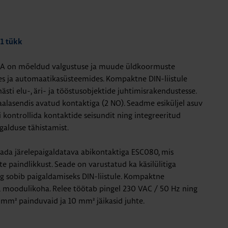
 1 tükk
6A on mõeldud valgustuse ja muude üldkoormuste
tes ja automaatikasüsteemides. Kompaktne DIN-liistule
ästi elu-, äri- ja tööstusobjektide juhtimisrakendustesse.
alasendis avatud kontaktiga (2 NO). Seadme esiküljel asuv
 kontrollida kontaktide seisundit ning integreeritud
galduse tähistamist.
dada järelepaigaldatava abikontaktiga ESC080, mis
 paindlikkust. Seade on varustatud ka käsilülitiga
g sobib paigaldamiseks DIN-liistule. Kompaktne
 1 moodulikoha. Relee töötab pingel 230 VAC / 50 Hz ning
mm² painduvaid ja 10 mm² jäikasid juhte.