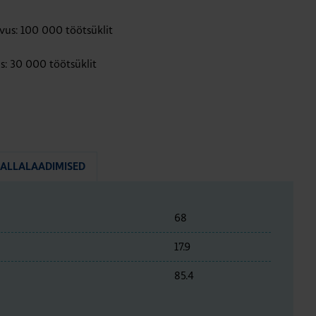
vus: 100 000 töötsüklit
us: 30 000 töötsüklit
ALLALAADIMISED
68
17.9
85.4