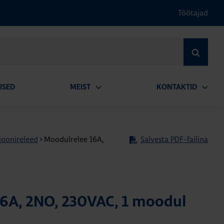
Töötajad
OTSI
ISED
MEIST
KONTAKTID
Ava
Ava
alammenüü
alamm
sioonireleed
>
Moodulrelee 16A,
Salvesta PDF-failina
6A, 2NO, 230VAC, 1 moodul