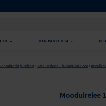
OTED
TEENUSED JA TUGI
UUD
Ava
Ava
alammenüü
alammenüü
 kontaktorid ja releed
>
Installatsiooni- ja impulssreleed
>
Installat
Moodulrelee 1