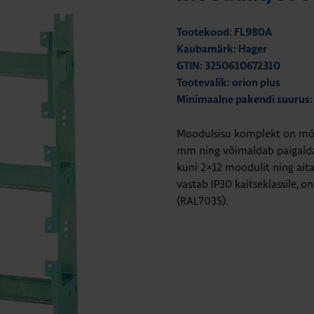
Tootekood: FL980A
Kaubamärk: Hager
GTIN: 3250610672310
Tootevalik: orion plus
Minimaalne pakendi suurus:
Moodulsisu komplekt on mõ
mm ning võimaldab paigald
kuni 2×12 moodulit ning aita
vastab IP30 kaitseklassile, o
(RAL7035).