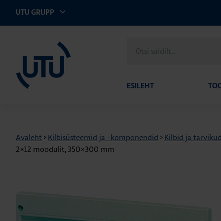
UTU GRUPP
UTU Eesti
Otsi
saidilt
ESILEHT
TO
Avaleht
>
Kilbisüsteemid ja -komponendid
>
Kilbid ja tarviku
2×12 moodulit, 350×300 mm