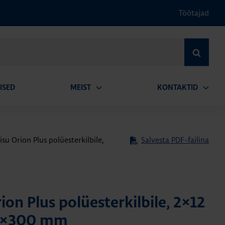
Töötajad
OTSI
ISED
MEIST
KONTAKTID
Ava
Ava
alammenüü
alamm
su Orion Plus polüesterkilbile,
Salvesta PDF-failina
on Plus polüesterkilbile, 2×12
50×300 mm