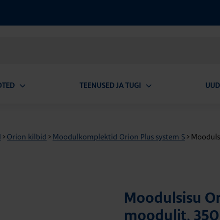
OTED
TEENUSED JA TUGI
UUD
Ava
Ava
alammenüü
alammenüü
d
>
Orion kilbid
>
Moodulkomplektid Orion Plus system S
>
Moodulsi
Moodulsisu Ori
moodulit, 3