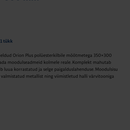
 1 tükk
eldud Orion Plus polüesterkilbile mõõtmetega 350×300
ada moodulseadmeid kolmele reale. Komplekt mahutab
b luua korrastatud ja selge paigalduslahenduse.
Moodulsisu
n valmistatud metallist ning viimistletud halli värvitooniga