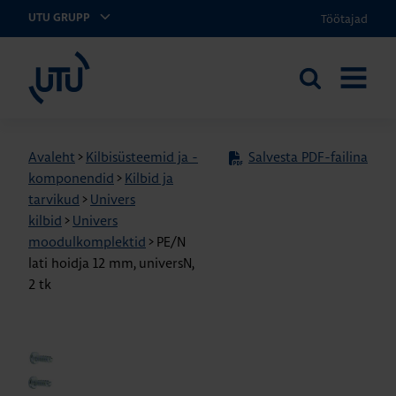
Töötajad
UTU GRUPP
UTU Eesti
Otsi
AVA
saidilt
MENÜÜ
Avaleht
>
Kilbisüsteemid ja -
Salvesta PDF-failina
komponendid
>
Kilbid ja
tarvikud
>
Univers
kilbid
>
Univers
moodulkomplektid
>
PE/N
lati hoidja 12 mm, universN,
2 tk