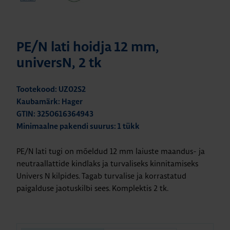
PE/N lati hoidja 12 mm,
universN, 2 tk
Tootekood: UZ02S2
Kaubamärk: Hager
GTIN: 3250616364943
Minimaalne pakendi suurus: 1 tükk
PE/N lati tugi on mõeldud 12 mm laiuste
maandus- ja
neutraallattide
kindlaks ja turvaliseks kinnitamiseks
Univers N kilpides.
Tagab turvalise ja korrastatud
paigalduse jaotuskilbi sees.
Komplektis 2 tk.