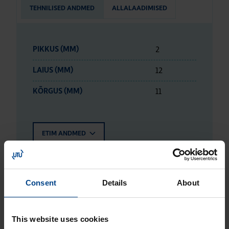
TEHNILISED ANDMED
ALLALAADIMISED
2
PIKKUS (MM)
12
LAIUS (MM)
11
KÕRGUS (MM)
ETIM ANDMED
LOGISTIKAANDMED
Consent
Details
About
HINNANGUD JA MÄRGISTUSED
This website uses cookies