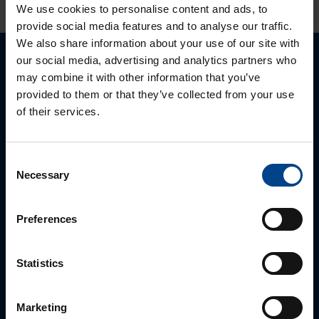
We use cookies to personalise content and ads, to
provide social media features and to analyse our traffic.
We also share information about your use of our site with
our social media, advertising and analytics partners who
Palun võtke meiega ühendust
may combine it with other information that you’ve
provided to them or that they’ve collected from your use
of their services.
Consent
Necessary
Selection
Preferences
MÜÜGIJUHT
Statistics
Mark Milvek
+372 56560000
Marketing
mark.milvek@utugroup.com