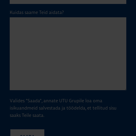
Kuidas saame Teid aidata?
Valides "Saada", annate UTU Grupile loa oma
isikuandmeid salvestada ja töödelda, et tellitud sisu
saaks Teile saata.