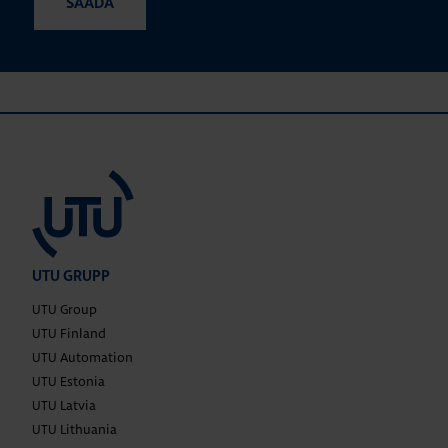
UTU GRUPP
UTU Group
UTU Finland
UTU Automation
UTU Estonia
UTU Latvia
UTU Lithuania