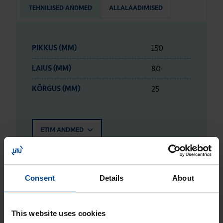
TEHNILISED ANDMED
ALLALAADIMISED
150
PIKKUS (MM)
80
LAIUS (MM)
25
KÕRGUS (MM)
ETIM ANDMED
LOGISTIKAANDMED
Consent
Details
About
HINNANGUD JA MÄRGISTUSED
This website uses cookies