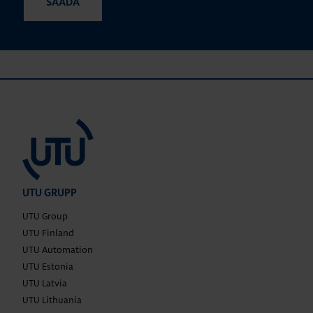
UTU GRUPP
UTU Group
UTU Finland
UTU Automation
UTU Estonia
UTU Latvia
UTU Lithuania