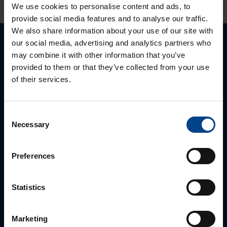
We use cookies to personalise content and ads, to
provide social media features and to analyse our traffic.
We also share information about your use of our site with
our social media, advertising and analytics partners who
Palun võtke meiega ühendust
may combine it with other information that you’ve
provided to them or that they’ve collected from your use
of their services.
Consent
Necessary
Selection
Preferences
MÜÜGIJUHT
Statistics
Mark Milvek
+372 56560000
Marketing
mark.milvek@utugroup.com