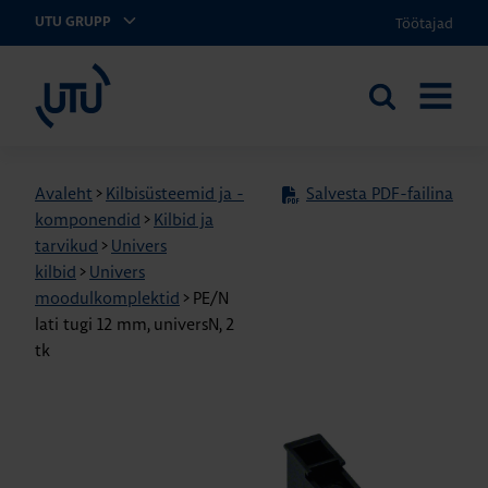
Töötajad
UTU GRUPP
UTU Eesti
Otsi
AVA
saidilt
MENÜÜ
Avaleht
>
Kilbisüsteemid ja -
Salvesta PDF-failina
komponendid
>
Kilbid ja
tarvikud
>
Univers
kilbid
>
Univers
moodulkomplektid
>
PE/N
lati tugi 12 mm, universN, 2
tk