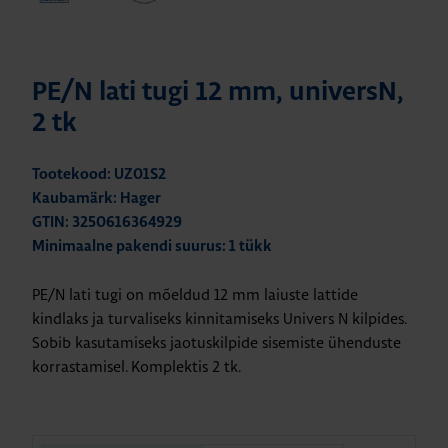
PE/N lati tugi 12 mm, universN,
2 tk
Tootekood: UZ01S2
Kaubamärk: Hager
GTIN: 3250616364929
Minimaalne pakendi suurus: 1 tükk
PE/N lati tugi on mõeldud 12 mm laiuste lattide
kindlaks ja turvaliseks kinnitamiseks Univers N kilpides.
Sobib kasutamiseks jaotuskilpide sisemiste ühenduste
korrastamisel. Komplektis 2 tk.