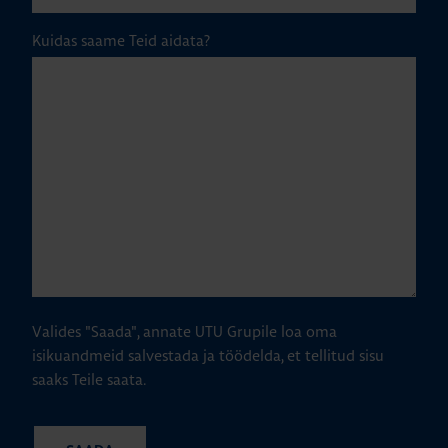
Kuidas saame Teid aidata?
Valides "Saada", annate UTU Grupile loa oma
isikuandmeid salvestada ja töödelda, et tellitud sisu
saaks Teile saata.