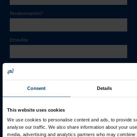
Perekonnanimi
*
Ettevõte
E-post
*
Consent
Details
Telefoni number
This website uses cookies
Kuidas saame Teid aidata?
We use cookies to personalise content and ads, to provide s
analyse our traffic. We also share information about your use 
media, advertising and analytics partners who may combine it