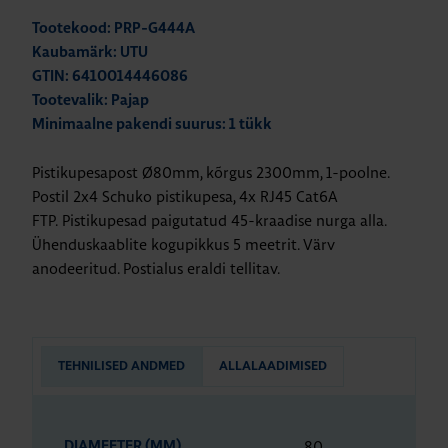
Tootekood: PRP-G444A
Kaubamärk: UTU
GTIN: 6410014446086
Tootevalik: Pajap
Minimaalne pakendi suurus: 1 tükk
Pistikupesapost Ø80mm, kõrgus 2300mm, 1-poolne.
Postil 2x4 Schuko pistikupesa, 4x RJ45 Cat6A
FTP. Pistikupesad paigutatud 45-kraadise nurga alla.
Ühenduskaablite kogupikkus 5 meetrit. Värv
anodeeritud. Postialus eraldi tellitav.
TEHNILISED ANDMED
ALLALAADIMISED
80
DIAMEETER (MM)