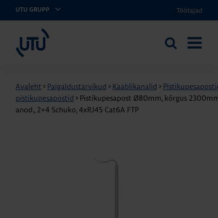
Töötajad
UTU GRUPP
UTU Eesti
Otsi
AVA
saidilt
MENÜÜ
Avaleht
>
Paigaldustarvikud
>
Kaablikanalid
>
Pistikupesaposti
pistikupesapostid
>
Pistikupesapost Ø80mm, kõrgus 2300mm
anod., 2×4 Schuko, 4xRJ45 Cat6A FTP