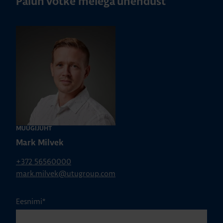
Palun võtke meiega ühendust
MÜÜGIJUHT
Mark Milvek
+372 56560000
mark.milvek@utugroup.com
Eesnimi
*