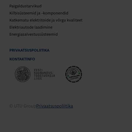
Paigaldustarvikud
Kilbisüsteemid ja -komponendid
Katkematu elektritoide ja võrgu kvaliteet
Elektriautode laadimine
Energiasalvestussüsteemid
PRIVAATSUSPOLIITIKA
KONTAKTINFO
© UTU Group
Privaatsuspoliitika