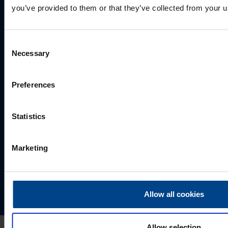
you’ve provided to them or that they’ve collected from your us
Consent
Necessary
Selection
Preferences
Statistics
Valides "Saada", annate UTU Grupile loa oma
isikuandmeid salvestada ja töödelda, et tellitud sisu
saaks Teile saata.
Marketing
Allow all cookies
Allow selection