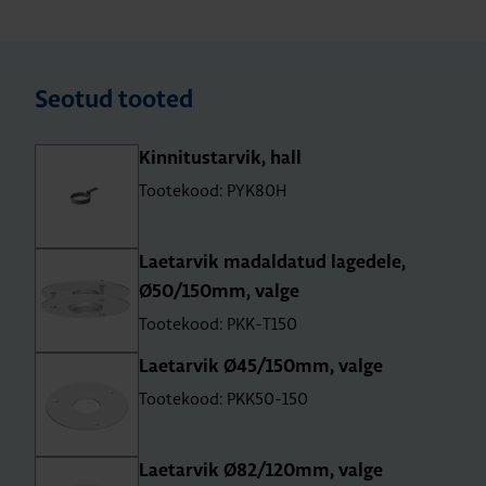
Seotud tooted
Kin­ni­tus­tar­vik, hall
Tootekood: PYK80H
Lae­tar­vik madal­da­tud lage­dele,
Ø50/150mm, valge
Tootekood: PKK-T150
Lae­tar­vik Ø45/150mm, valge
Tootekood: PKK50-150
Lae­tar­vik Ø82/120mm, valge