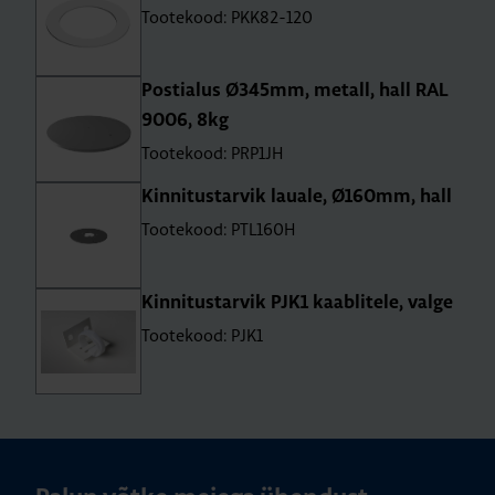
Tootekood: PKK82-120
Pos­ti­alus Ø345mm, metall, hall RAL
9006, 8kg
Tootekood: PRP1JH
Kin­ni­tus­tar­vik lauale, Ø160mm, hall
Tootekood: PTL160H
Kin­ni­tus­tar­vik PJK1 kaab­li­tele, valge
Tootekood: PJK1