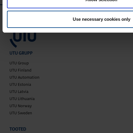
Use necessary cookies only
UTU GRUPP
UTU Group
UTU Finland
UTU Automation
UTU Estonia
UTU Latvia
UTU Lithuania
UTU Norway
UTU Sweden
TOOTED