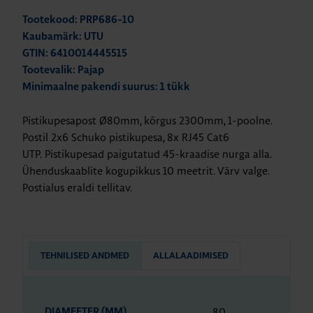
Tootekood: PRP686-10
Kaubamärk: UTU
GTIN: 6410014445515
Tootevalik: Pajap
Minimaalne pakendi suurus: 1 tükk
Pistikupesapost Ø80mm, kõrgus 2300mm, 1-poolne.
Postil 2x6 Schuko pistikupesa, 8x RJ45 Cat6
UTP. Pistikupesad paigutatud 45-kraadise nurga alla.
Ühenduskaablite kogupikkus 10 meetrit. Värv valge.
Postialus eraldi tellitav.
TEHNILISED ANDMED
ALLALAADIMISED
80
DIAMEETER (MM)