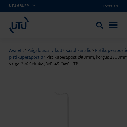
Töötajad
UTU GRUPP
UTU Eesti
Otsi
AVA
saidilt
MENÜÜ
Avaleht
>
Paigaldustarvikud
>
Kaablikanalid
>
Pistikupesaposti
pistikupesapostid
>
Pistikupesapost Ø80mm, kõrgus 2300mm
valge, 2×6 Schuko, 8xRJ45 Cat6 UTP