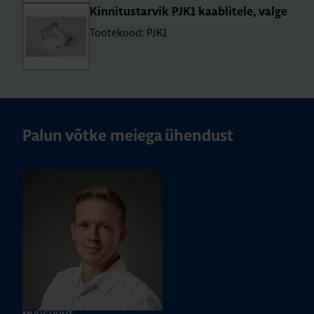
Kin­ni­tus­tar­vik PJK1 kaab­li­tele, valge
Tootekood: PJK1
Palun võtke meiega ühendust