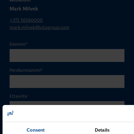
MÜÜGIJUHT
Mark Milvek
+372 56560000
mark.milvek@utugroup.com
Eesnimi
*
Perekonnanimi
*
Ettevõte
E-post
*
Consent
Details