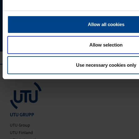
isikuandmeid salvestada ja töödelda, et tellitud sisu
saaks Teile saata.
Allow all cookies
Allow selection
Use necessary cookies only
UTU GRUPP
UTU Group
UTU Finland