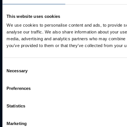
Telefoni number
This website uses cookies
We use cookies to personalise content and ads, to provide s
analyse our traffic. We also share information about your use 
Kuidas saame Teid aidata?
media, advertising and analytics partners who may combine it
you’ve provided to them or that they’ve collected from your us
Consent
Necessary
Selection
Preferences
Statistics
Valides "Saada", annate UTU Grupile loa oma
Marketing