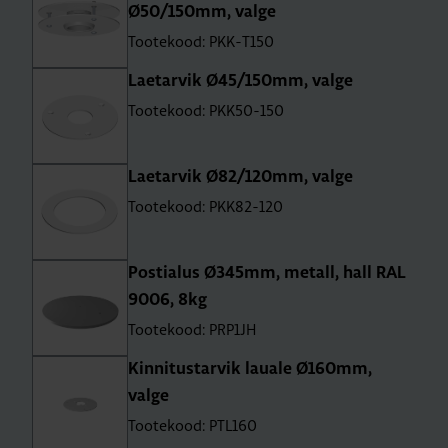
Ø50/150mm, valge
Tootekood: PKK-T150
Lae­tar­vik Ø45/150mm, valge
Tootekood: PKK50-150
Lae­tar­vik Ø82/120mm, valge
Tootekood: PKK82-120
Pos­ti­alus Ø345mm, metall, hall RAL
9006, 8kg
Tootekood: PRP1JH
Kin­ni­tus­tar­vik lauale Ø160mm,
valge
Tootekood: PTL160