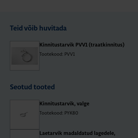
Teid võib huvitada
Kin­ni­tus­tar­vik PVV1 (traat­kin­ni­tus)
Tootekood: PVV1
Seotud tooted
Kin­ni­tus­tar­vik, valge
Tootekood: PYK80
Lae­tar­vik madal­da­tud lage­dele,