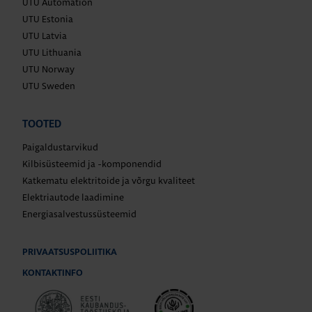
UTU Automation
UTU Estonia
UTU Latvia
UTU Lithuania
UTU Norway
UTU Sweden
TOOTED
Paigaldustarvikud
Kilbisüsteemid ja -komponendid
Katkematu elektritoide ja võrgu kvaliteet
Elektriautode laadimine
Energiasalvestussüsteemid
PRIVAATSUSPOLIITIKA
KONTAKTINFO