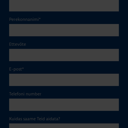
Perekonnanimi
*
Ettevõte
E-post
*
Telefoni number
Kuidas saame Teid aidata?