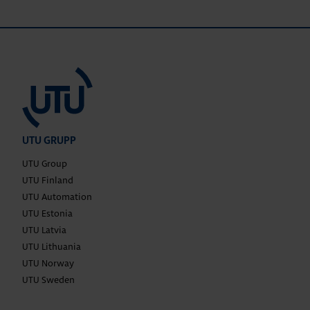
UTU GRUPP
UTU Group
UTU Finland
UTU Automation
UTU Estonia
UTU Latvia
UTU Lithuania
UTU Norway
UTU Sweden