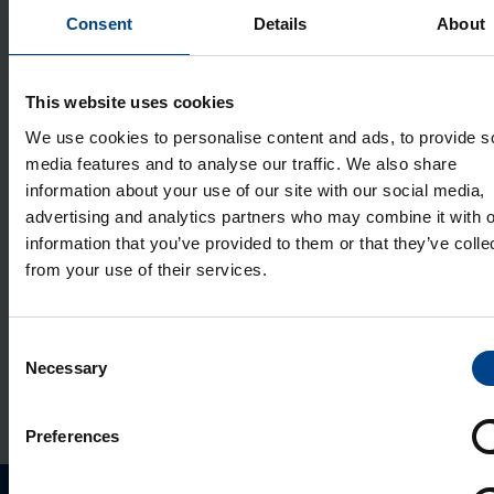
Kait­se­lü­liti x250, 3P, 63-80-100A,
Consent
Details
About
40kA, regu­lee­ri­tav
Tootekood: HNB100H
This website uses cookies
Kait­se­lü­liti x250, 4P, 63-80-100A,
We use cookies to personalise content and ads, to provide s
40kA, regu­lee­ri­tav
media features and to analyse our traffic. We also share
Tootekood: HNB101H
information about your use of our site with our social media,
advertising and analytics partners who may combine it with o
Kait­se­lü­liti x250, 3P, 80-100-125A,
information that you’ve provided to them or that they’ve colle
40kA, regu­lee­ri­tav
from your use of their services.
Tootekood: HNB125H
Kait­se­lü­liti x250, 4P, 80-100-125 A,
Consent
40 kA, regu­lee­ri­tav
Necessary
Selection
Tootekood: HNB126H
Preferences