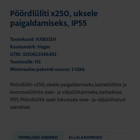
Pöördlüliti x250, uksele
paigaldamiseks, IP55
Tootekood: HXB031H
Kaubamärk: Hager
GTIN: 3250613346492
Tootevalik: H3
Minimaalne pakendi suurus: 1 tükk
Pöördlüliti x250, uksele paigaldamiseks,
kaitselülitite ja
koormuslülitite sisse- ja väljalülitamiseks, kaitseklass
IP55. Pöördlülitit saab lukustada sisse- ja väljalülitatud
asendisse.
TEHNILISED ANDMED
ALLALAADIMISED