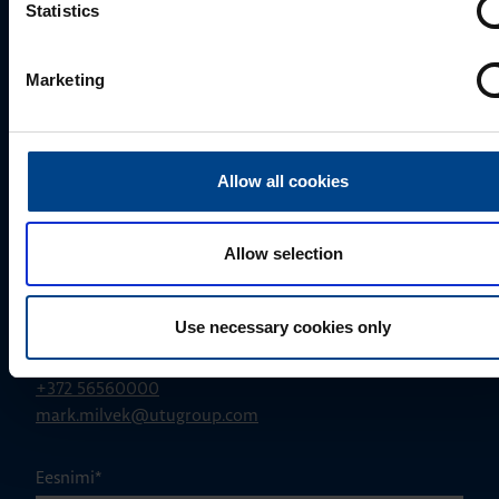
Statistics
Palun võtke meiega ühendust
Marketing
Allow all cookies
Allow selection
MÜÜGIJUHT
Use necessary cookies only
Mark Milvek
+372 56560000
mark.milvek@utugroup.com
Eesnimi
*