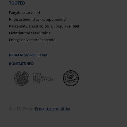
TOOTED
Paigaldustarvikud
Kilbisüsteemid ja -komponendid
Katkematu elektritoide ja võrgu kvaliteet
Elektriautode laadimine
Energiasalvestussüsteemid
PRIVAATSUSPOLIITIKA
KONTAKTINFO
© UTU Group
Privaatsuspoliitika