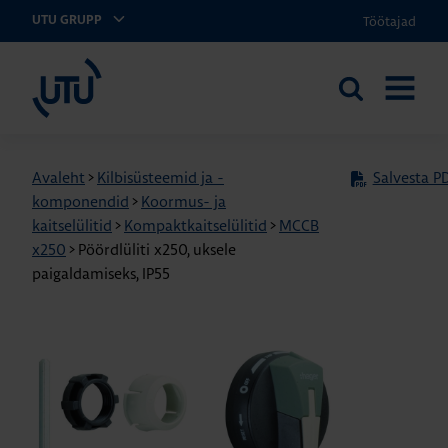
Töötajad
UTU GRUPP
UTU Eesti
Otsi
AVA
saidilt
MENÜÜ
Avaleht
>
Kilbisüsteemid ja -
Salvesta PD
komponendid
>
Koormus- ja
kaitselülitid
>
Kompaktkaitselülitid
>
MCCB
x250
>
Pöördlüliti x250, uksele
paigaldamiseks, IP55